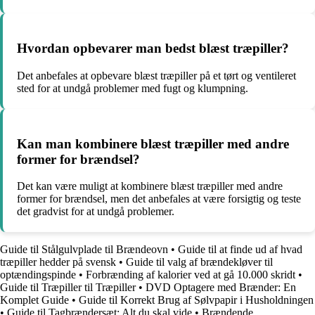
Hvordan opbevarer man bedst blæst træpiller?
Det anbefales at opbevare blæst træpiller på et tørt og ventileret
sted for at undgå problemer med fugt og klumpning.
Kan man kombinere blæst træpiller med andre
former for brændsel?
Det kan være muligt at kombinere blæst træpiller med andre
former for brændsel, men det anbefales at være forsigtig og teste
det gradvist for at undgå problemer.
Guide til Stålgulvplade til Brændeovn
•
Guide til at finde ud af hvad
træpiller hedder på svensk
•
Guide til valg af brændekløver til
optændingspinde
•
Forbrænding af kalorier ved at gå 10.000 skridt
•
Guide til Træpiller til Træpiller
•
DVD Optagere med Brænder: En
Komplet Guide
•
Guide til Korrekt Brug af Sølvpapir i Husholdningen
•
Guide til Tagbrændersæt: Alt du skal vide
•
Brændende