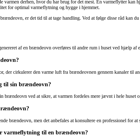
de varmen derhen, hvor du har brug for det mest. En varmeflytter kan hjæ
litet for optimal varmeflytning og hygge i hjemmet.
in brændeovn, er det tid til at tage handling. Ved at følge disse råd kan
enereret af en brændeovn overføres til andre rum i huset ved hjælp af 
ndeovn?
or, der cirkulerer den varme luft fra brændeovnen gennem kanaler til an
ng til sin brændeovn?
din brændeovn ved at sikre, at varmen fordeles mere jævnt i hele huset o
e brændeovn?
rende brændeovn, men det anbefales at konsultere en professionel for at si
erer varmeflytning til en brændeovn?