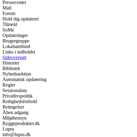
Pressecenter
Mail
Forum
Hold dig opdateret
Tilmeld
SoMe
Opdateringer
Brugergruppe
Lokalsamfund
Links i indholdet
Sideoversigt
Historier
Bibliotek
Nyhedssektion
Automatisk opdatering
Regler
Sessionsdata
Privatlivspolitik
Rettighedsforhold
Betingelser
Åben adgang
Miljøhensyn
Byggeprodukter.dk
Lupra
info@lupra.dk