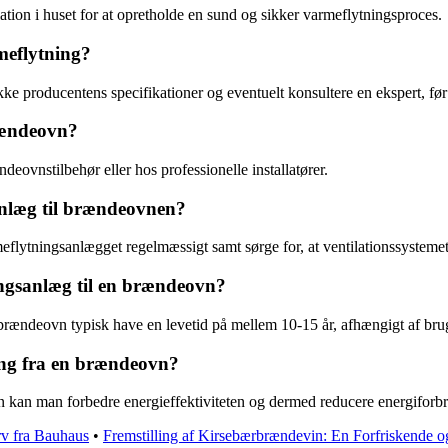
ntilation i huset for at opretholde en sund og sikker varmeflytningsproces.
meflytning?
jekke producentens specifikationer og eventuelt konsultere en ekspert, fø
rændeovn?
eovnstilbehør eller hos professionelle installatører.
anlæg til brændeovnen?
meflytningsanlægget regelmæssigt samt sørge for, at ventilationssystemet e
ingsanlæg til en brændeovn?
n brændeovn typisk have en levetid på mellem 10-15 år, afhængigt af br
ing fra en brændeovn?
n kan man forbedre energieffektiviteten og dermed reducere energiforbrug
rv fra Bauhaus
•
Fremstilling af Kirsebærbrændevin: En Forfriskende 