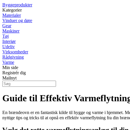
Byggeprodukter
Kategorier
Materialer
Vinduer og døre
Gear
Maskiner
Tøj
Interiør
Udeliv
Virksomheder
Rådgivning
Varme
Min side
Registrér dig
Mailnyt
Guide til Effektiv Varmeflytni
En brændeovn er en fantastisk kilde til hygge og varme i hjemmet. Men
nyttige tips og tricks til at opnå en effektiv varmeflytning fra din bræ
Vælg det rette varmeflytningsanlæg til di