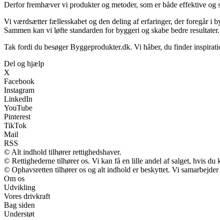
Derfor fremhæver vi produkter og metoder, som er både effektive og
Vi værdsætter fællesskabet og den deling af erfaringer, der foregår i b
Sammen kan vi løfte standarden for byggeri og skabe bedre resultater.
Tak fordi du besøger Byggeprodukter.dk. Vi håber, du finder inspirat
Del og hjælp
X
Facebook
Instagram
LinkedIn
YouTube
Pinterest
TikTok
Mail
RSS
© Alt indhold tilhører rettighedshaver.
© Rettighederne tilhører os. Vi kan få en lille andel af salget, hvis d
© Ophavsretten tilhører os og alt indhold er beskyttet. Vi samarbejder
Om os
Udvikling
Vores drivkraft
Bag siden
Understøt