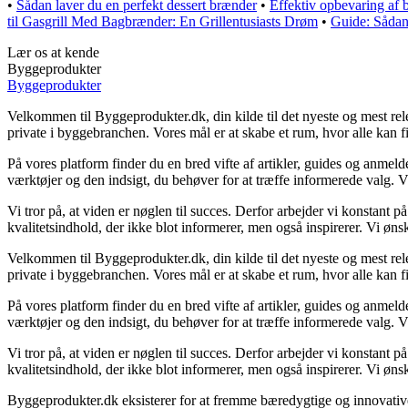
•
Sådan laver du en perfekt dessert brænder
•
Effektiv opbevaring af b
til Gasgrill Med Bagbrænder: En Grillentusiasts Drøm
•
Guide: Sådan
Lær os at kende
Byggeprodukter
Byggeprodukter
Velkommen til Byggeprodukter.dk, din kilde til det nyeste og mest rele
private i byggebranchen. Vores mål er at skabe et rum, hvor alle kan f
På vores platform finder du en bred vifte af artikler, guides og anmeld
værktøjer og den indsigt, du behøver for at træffe informerede valg. Vi d
Vi tror på, at viden er nøglen til succes. Derfor arbejder vi konstant på
kvalitetsindhold, der ikke blot informerer, men også inspirerer. Vi ø
Velkommen til Byggeprodukter.dk, din kilde til det nyeste og mest rele
private i byggebranchen. Vores mål er at skabe et rum, hvor alle kan f
På vores platform finder du en bred vifte af artikler, guides og anmeld
værktøjer og den indsigt, du behøver for at træffe informerede valg. Vi d
Vi tror på, at viden er nøglen til succes. Derfor arbejder vi konstant på
kvalitetsindhold, der ikke blot informerer, men også inspirerer. Vi ø
Byggeprodukter.dk eksisterer for at fremme bæredygtige og innovative 