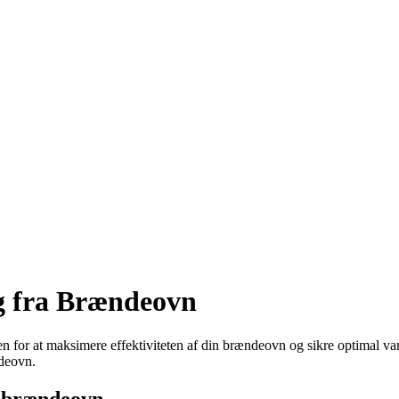
ng fra Brændeovn
 for at maksimere effektiviteten af din brændeovn og sikre optimal varm
ndeovn.
n brændeovn