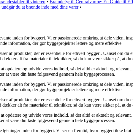
rændestabler til vinteren
•
Brændefyr til Centralvarme: En Guide til E
 undgår du at brænde inde med dine varer
•
vante inden for byggeri. Vi er passionerede omkring at dele viden, insp
inde information, der gør byggeprojekter lettere og mere effektive.
elser af produkter, der er essentielle for ethvert byggeri. Uanset om du
ækker alt fra materialer til teknikker, så du kan være sikker på, at du er
 at opdatere og udvide vores indhold, så det altid er aktuelt og relevant. 
nsker at være din faste følgesvend gennem hele byggeprocessen.
vante inden for byggeri. Vi er passionerede omkring at dele viden, insp
inde information, der gør byggeprojekter lettere og mere effektive.
elser af produkter, der er essentielle for ethvert byggeri. Uanset om du
ækker alt fra materialer til teknikker, så du kan være sikker på, at du er
 at opdatere og udvide vores indhold, så det altid er aktuelt og relevant. 
nsker at være din faste følgesvend gennem hele byggeprocessen.
løsninger inden for byggeri. Vi ser en fremtid, hvor byggeri ikke blot 