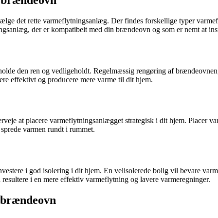
vælge det rette varmeflytningsanlæg. Der findes forskellige typer varme
ningsanlæg, der er kompatibelt med din brændeovn og som er nemt at inst
at holde den ren og vedligeholdt. Regelmæssig rengøring af brændeovnen
re effektivt og producere mere varme til dit hjem.
eje at placere varmeflytningsanlægget strategisk i dit hjem. Placer v
at sprede varmen rundt i rummet.
estere i god isolering i dit hjem. En velisolerede bolig vil bevare va
l resultere i en mere effektiv varmeflytning og lavere varmeregninger.
n brændeovn