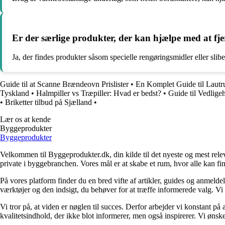
Er der særlige produkter, der kan hjælpe med at 
Ja, der findes produkter såsom specielle rengøringsmidler eller slib
Guide til at Scanne Brændeovn Prislister
•
En Komplet Guide til Laut
Tyskland
•
Halmpiller vs Træpiller: Hvad er bedst?
•
Guide til Vedlige
•
Briketter tilbud på Sjælland
•
Lær os at kende
Byggeprodukter
Byggeprodukter
Velkommen til Byggeprodukter.dk, din kilde til det nyeste og mest relev
private i byggebranchen. Vores mål er at skabe et rum, hvor alle kan fi
På vores platform finder du en bred vifte af artikler, guides og anmelde
værktøjer og den indsigt, du behøver for at træffe informerede valg. Vi dæ
Vi tror på, at viden er nøglen til succes. Derfor arbejder vi konstant på 
kvalitetsindhold, der ikke blot informerer, men også inspirerer. Vi øn