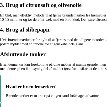
3. Brug af citronsaft og olivenolie
En blid, men effektiv, metode til at fjerne brændemærker fra træmøbler e
10-15 minutter og tør derefter væk med en blød klud. Den sure citrons
4. Brug af slibepapir
Hvis brændemærket er for dybt til at fjernes med de tidligere metoder, kan
polere møblet med en træolie for at genskabe dets glans.
Afsluttende tanker
Brændemærker kan forekomme på dine møbler af mange grunde, men med d
metoderne på en ikke-synlig del af møblet først for at sikre, at de ikk
Hvad er brændemærker?
Brændemærker er mærker på en genstand forårsaget af varme.