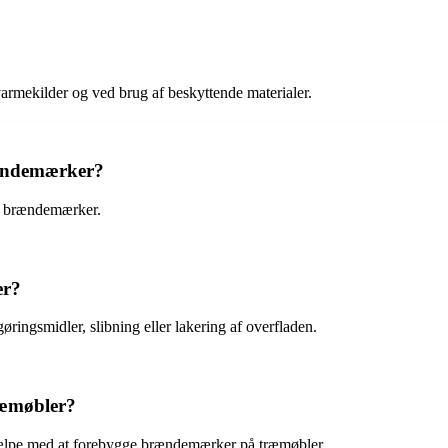
rmekilder og ved brug af beskyttende materialer.
rændemærker?
få brændemærker.
er?
ringsmidler, slibning eller lakering af overfladen.
æmøbler?
jælpe med at forebygge brændemærker på træmøbler.