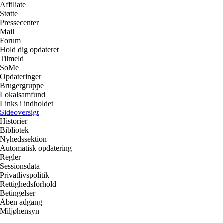
Affiliate
Støtte
Pressecenter
Mail
Forum
Hold dig opdateret
Tilmeld
SoMe
Opdateringer
Brugergruppe
Lokalsamfund
Links i indholdet
Sideoversigt
Historier
Bibliotek
Nyhedssektion
Automatisk opdatering
Regler
Sessionsdata
Privatlivspolitik
Rettighedsforhold
Betingelser
Åben adgang
Miljøhensyn