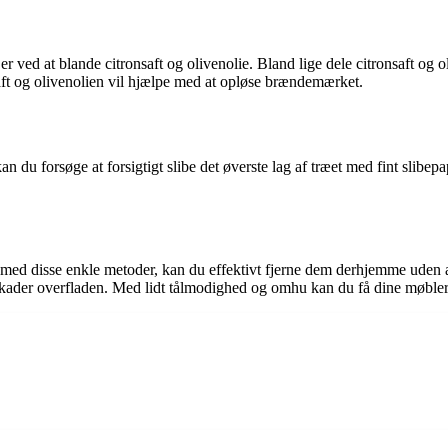
r ved at blande citronsaft og olivenolie. Bland lige dele citronsaft og 
aft og olivenolien vil hjælpe med at opløse brændemærket.
 du forsøge at forsigtigt slibe det øverste lag af træet med fint slibepap
isse enkle metoder, kan du effektivt fjerne dem derhjemme uden at sk
e skader overfladen. Med lidt tålmodighed og omhu kan du få dine møbler 