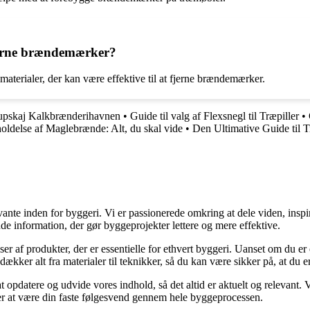
fjerne brændemærker?
ematerialer, der kan være effektive til at fjerne brændemærker.
rupskaj Kalkbrænderihavnen
•
Guide til valg af Flexsnegl til Træpiller
•
holdelse af Maglebrænde: Alt, du skal vide
•
Den Ultimative Guide til T
ante inden for byggeri. Vi er passionerede omkring at dele viden, inspi
nde information, der gør byggeprojekter lettere og mere effektive.
lser af produkter, der er essentielle for ethvert byggeri. Uanset om du e
kker alt fra materialer til teknikker, så du kan være sikker på, at du er 
at opdatere og udvide vores indhold, så det altid er aktuelt og relevant. V
sker at være din faste følgesvend gennem hele byggeprocessen.