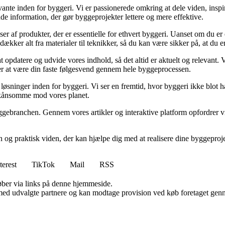
ante inden for byggeri. Vi er passionerede omkring at dele viden, inspi
nde information, der gør byggeprojekter lettere og mere effektive.
lser af produkter, der er essentielle for ethvert byggeri. Uanset om du e
kker alt fra materialer til teknikker, så du kan være sikker på, at du er 
at opdatere og udvide vores indhold, så det altid er aktuelt og relevant. V
sker at være din faste følgesvend gennem hele byggeprocessen.
sninger inden for byggeri. Vi ser en fremtid, hvor byggeri ikke blot ha
skånsomme mod vores planet.
ggebranchen. Gennem vores artikler og interaktive platform opfordrer vi 
n og praktisk viden, der kan hjælpe dig med at realisere dine byggepro
terest
TikTok
Mail
RSS
 køber via links på denne hjemmeside.
med udvalgte partnere og kan modtage provision ved køb foretaget gennem