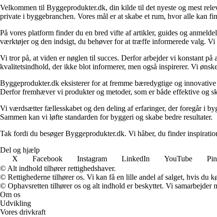
Velkommen til Byggeprodukter.dk, din kilde til det nyeste og mest relev
private i byggebranchen. Vores mål er at skabe et rum, hvor alle kan fi
På vores platform finder du en bred vifte af artikler, guides og anmelde
værktøjer og den indsigt, du behøver for at træffe informerede valg. Vi dæ
Vi tror på, at viden er nøglen til succes. Derfor arbejder vi konstant på 
kvalitetsindhold, der ikke blot informerer, men også inspirerer. Vi øn
Byggeprodukter.dk eksisterer for at fremme bæredygtige og innovative lø
Derfor fremhæver vi produkter og metoder, som er både effektive og 
Vi værdsætter fællesskabet og den deling af erfaringer, der foregår i by
Sammen kan vi løfte standarden for byggeri og skabe bedre resultater.
Tak fordi du besøger Byggeprodukter.dk. Vi håber, du finder inspiratio
Del og hjælp
X
Facebook
Instagram
LinkedIn
YouTube
Pin
© Alt indhold tilhører rettighedshaver.
© Rettighederne tilhører os. Vi kan få en lille andel af salget, hvis du
© Ophavsretten tilhører os og alt indhold er beskyttet. Vi samarbejder 
Om os
Udvikling
Vores drivkraft