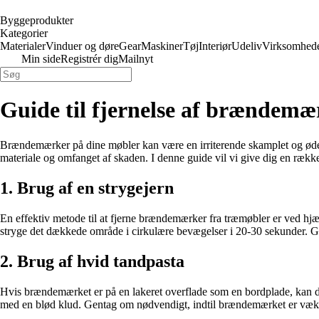
Byggeprodukter
Kategorier
Materialer
Vinduer og døre
Gear
Maskiner
Tøj
Interiør
Udeliv
Virksomhed
Min side
Registrér dig
Mailnyt
Guide til fjernelse af brændemæ
Brændemærker på dine møbler kan være en irriterende skamplet og ødelæ
materiale og omfanget af skaden. I denne guide vil vi give dig en ræk
1. Brug af en strygejern
En effektiv metode til at fjerne brændemærker fra træmøbler er ved hjælp 
stryge det dækkede område i cirkulære bevægelser i 20-30 sekunder. G
2. Brug af hvid tandpasta
Hvis brændemærket er på en lakeret overflade som en bordplade, kan du p
med en blød klud. Gentag om nødvendigt, indtil brændemærket er væk