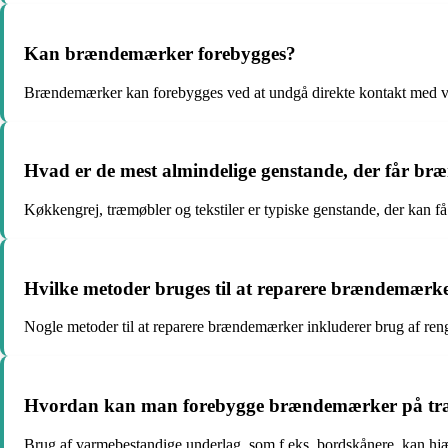
Kan brændemærker forebygges?
Brændemærker kan forebygges ved at undgå direkte kontakt med va
Hvad er de mest almindelige genstande, der får b
Køkkengrej, træmøbler og tekstiler er typiske genstande, der kan 
Hvilke metoder bruges til at reparere brændemærk
Nogle metoder til at reparere brændemærker inkluderer brug af rengø
Hvordan kan man forebygge brændemærker på tr
Brug af varmebestandige underlag, som f.eks. bordskånere, kan h