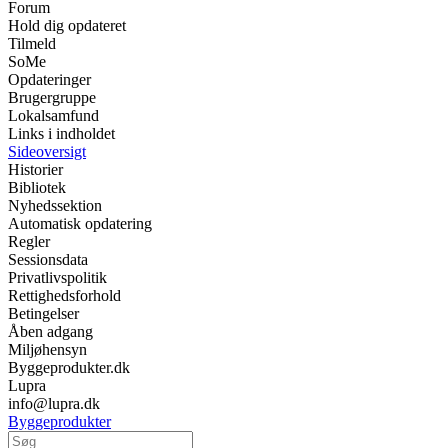
Forum
Hold dig opdateret
Tilmeld
SoMe
Opdateringer
Brugergruppe
Lokalsamfund
Links i indholdet
Sideoversigt
Historier
Bibliotek
Nyhedssektion
Automatisk opdatering
Regler
Sessionsdata
Privatlivspolitik
Rettighedsforhold
Betingelser
Åben adgang
Miljøhensyn
Byggeprodukter.dk
Lupra
info@lupra.dk
Byggeprodukter