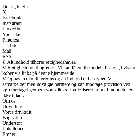
Del og hjælp
X
Facebook
Instagram
LinkedIn
YouTube
Pinterest
TikTok
Mail
RSS
© Alt indhold tilhører rettighedshaver.
© Rettighederne tilhører os. Vi kan få en lille andel af salget, hvis du
køber via links på denne hjemmeside.
© Ophavsretten tilhører os og alt indhold er beskyttet. Vi
samarbejder med udvalgte partnere og kan modtage provision ved
køb foretaget gennem vores links. Uautoriseret brug af indholdet er
ikke tilladt.
Om os
Udvikling
Vores drivkraft
Bag siden
Understøt
Lokationer
Emner