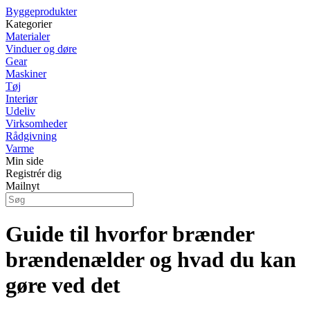
Byggeprodukter
Kategorier
Materialer
Vinduer og døre
Gear
Maskiner
Tøj
Interiør
Udeliv
Virksomheder
Rådgivning
Varme
Min side
Registrér dig
Mailnyt
Guide til hvorfor brænder
brændenælder og hvad du kan
gøre ved det