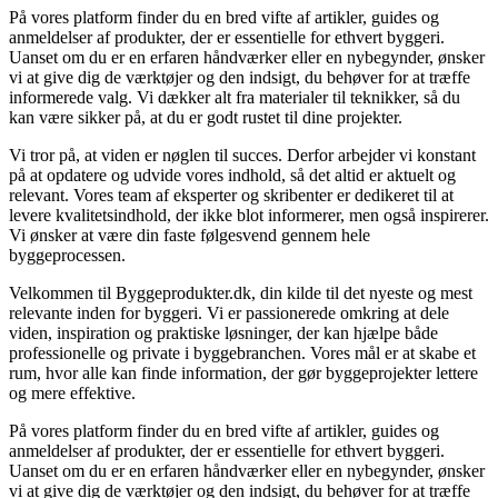
På vores platform finder du en bred vifte af artikler, guides og
anmeldelser af produkter, der er essentielle for ethvert byggeri.
Uanset om du er en erfaren håndværker eller en nybegynder, ønsker
vi at give dig de værktøjer og den indsigt, du behøver for at træffe
informerede valg. Vi dækker alt fra materialer til teknikker, så du
kan være sikker på, at du er godt rustet til dine projekter.
Vi tror på, at viden er nøglen til succes. Derfor arbejder vi konstant
på at opdatere og udvide vores indhold, så det altid er aktuelt og
relevant. Vores team af eksperter og skribenter er dedikeret til at
levere kvalitetsindhold, der ikke blot informerer, men også inspirerer.
Vi ønsker at være din faste følgesvend gennem hele
byggeprocessen.
Velkommen til Byggeprodukter.dk, din kilde til det nyeste og mest
relevante inden for byggeri. Vi er passionerede omkring at dele
viden, inspiration og praktiske løsninger, der kan hjælpe både
professionelle og private i byggebranchen. Vores mål er at skabe et
rum, hvor alle kan finde information, der gør byggeprojekter lettere
og mere effektive.
På vores platform finder du en bred vifte af artikler, guides og
anmeldelser af produkter, der er essentielle for ethvert byggeri.
Uanset om du er en erfaren håndværker eller en nybegynder, ønsker
vi at give dig de værktøjer og den indsigt, du behøver for at træffe