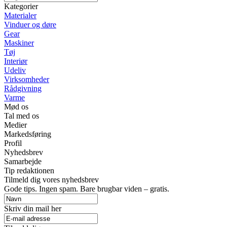
Kategorier
Materialer
Vinduer og døre
Gear
Maskiner
Tøj
Interiør
Udeliv
Virksomheder
Rådgivning
Varme
Mød os
Tal med os
Medier
Markedsføring
Profil
Nyhedsbrev
Samarbejde
Tip redaktionen
Tilmeld dig vores nyhedsbrev
Gode tips. Ingen spam. Bare brugbar viden – gratis.
Skriv din mail her