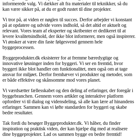
informerede valg. Vi dækker alt fra materialer til teknikker, så du
kan være sikker på, at du er godt rustet til dine projekter.
Vi tror på, at viden er nøglen til succes. Derfor arbejder vi konstant
på at opdatere og udvide vores indhold, så det altid er aktuelt og
relevant. Vores team af eksperter og skribenter er dedikeret til at
levere kvalitetsindhold, der ikke blot informerer, men også inspirerer.
Vi ønsker at være din faste følgesvend gennem hele
byggeprocessen.
Byggeprodukter.dk eksisterer for at fremme bæredygtige og
innovative løsninger inden for byggeri. Vi ser en fremtid, hvor
byggeri ikke blot handler om funktionalitet, men også om at tage
ansvar for miljøet. Derfor fremhæver vi produkter og metoder, som
er både effektive og skånsomme mod vores planet.
Vi værdsætter fællesskabet og den deling af erfaringer, der foregår i
byggebranchen. Gennem vores artikler og interaktive platform
opfordrer vi til dialog og vidensdeling, så alle kan lære af hinandens
erfaringer. Sammen kan vi løfte standarden for byggeri og skabe
bedre resultater.
Tak fordi du besøger Byggeprodukter.dk. Vi håber, du finder
inspiration og praktisk viden, der kan hjælpe dig med at realisere
dine byggeprojekter. Lad os sammen bygge en bedre fremtid!