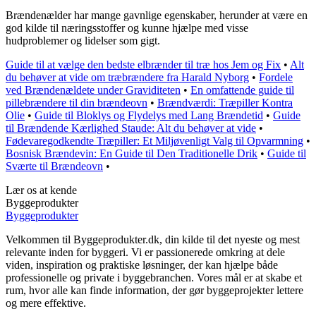
Brændenælder har mange gavnlige egenskaber, herunder at være en
god kilde til næringsstoffer og kunne hjælpe med visse
hudproblemer og lidelser som gigt.
Guide til at vælge den bedste elbrænder til træ hos Jem og Fix
•
Alt
du behøver at vide om træbrændere fra Harald Nyborg
•
Fordele
ved Brændenældete under Graviditeten
•
En omfattende guide til
pillebrændere til din brændeovn
•
Brændværdi: Træpiller Kontra
Olie
•
Guide til Bloklys og Flydelys med Lang Brændetid
•
Guide
til Brændende Kærlighed Staude: Alt du behøver at vide
•
Fødevaregodkendte Træpiller: Et Miljøvenligt Valg til Opvarmning
•
Bosnisk Brændevin: En Guide til Den Traditionelle Drik
•
Guide til
Sværte til Brændeovn
•
Lær os at kende
Byggeprodukter
Byggeprodukter
Velkommen til Byggeprodukter.dk, din kilde til det nyeste og mest
relevante inden for byggeri. Vi er passionerede omkring at dele
viden, inspiration og praktiske løsninger, der kan hjælpe både
professionelle og private i byggebranchen. Vores mål er at skabe et
rum, hvor alle kan finde information, der gør byggeprojekter lettere
og mere effektive.