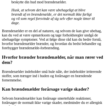
beskytte din hud mod brændenælder.
Husk, at selvom det kan være ubehageligt at blive
brændt af en brændenælde, er det normalt ikke farligt
og vil som regel forsvinde af sig selv efter nogle timer til
dage.
Brændenælder er en del af naturen, og selvom de kan give ubehag,
kan du ved at være opmærksom og tage forholdsregler undgå de
ubehagelige symptomer. Ved at følge disse råd kan du bedre forstå,
hvorfor brændenælder brænder, og hvordan du bedst behandler og
forebygger brændenælde-forbrænding.
Hvorfor brænder brændenælder, når man rører ved
dem?
Brændenælder indeholder små hule nåle, der indeholder irriterende
stoffer, som trænger ind i huden og forårsager en brændende
fornemmelse.
Kan brændenælder forårsage varige skader?
Selvom brændenælder kan forårsage smertefulde reaktioner,
forårsager de normalt ikke varige skader, medmindre du er allergisk