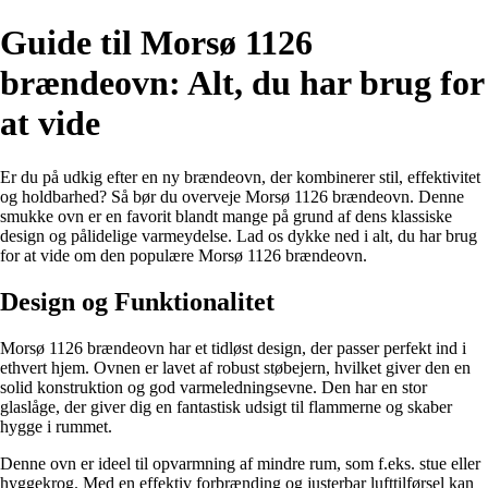
Guide til Morsø 1126
brændeovn: Alt, du har brug for
at vide
Er du på udkig efter en ny brændeovn, der kombinerer stil, effektivitet
og holdbarhed? Så bør du overveje Morsø 1126 brændeovn. Denne
smukke ovn er en favorit blandt mange på grund af dens klassiske
design og pålidelige varmeydelse. Lad os dykke ned i alt, du har brug
for at vide om den populære Morsø 1126 brændeovn.
Design og Funktionalitet
Morsø 1126 brændeovn har et tidløst design, der passer perfekt ind i
ethvert hjem. Ovnen er lavet af robust støbejern, hvilket giver den en
solid konstruktion og god varmeledningsevne. Den har en stor
glaslåge, der giver dig en fantastisk udsigt til flammerne og skaber
hygge i rummet.
Denne ovn er ideel til opvarmning af mindre rum, som f.eks. stue eller
hyggekrog. Med en effektiv forbrænding og justerbar lufttilførsel kan