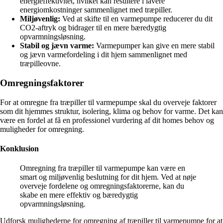
energieffektivitet, hvilket kan resultere i lavere
energiomkostninger sammenlignet med træpiller.
Miljøvenlig:
Ved at skifte til en varmepumpe reducerer du dit
CO2-aftryk og bidrager til en mere bæredygtig
opvarmningsløsning.
Stabil og jævn varme:
Varmepumper kan give en mere stabil
og jævn varmefordeling i dit hjem sammenlignet med
træpilleovne.
Omregningsfaktorer
For at omregne fra træpiller til varmepumpe skal du overveje faktorer
som dit hjemmes struktur, isolering, klima og behov for varme. Det kan
være en fordel at få en professionel vurdering af dit homes behov og
muligheder for omregning.
Konklusion
Omregning fra træpiller til varmepumpe kan være en
smart og miljøvenlig beslutning for dit hjem. Ved at nøje
overveje fordelene og omregningsfaktorerne, kan du
skabe en mere effektiv og bæredygtig
opvarmningsløsning.
Udforsk mulighederne for omregning af træpiller til varmepumpe for at