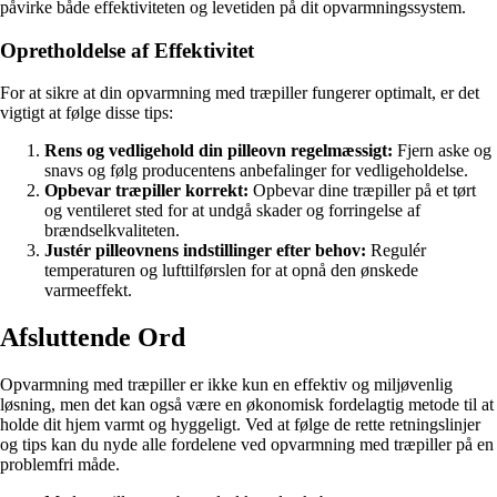
påvirke både effektiviteten og levetiden på dit opvarmningssystem.
Opretholdelse af Effektivitet
For at sikre at din opvarmning med træpiller fungerer optimalt, er det
vigtigt at følge disse tips:
Rens og vedligehold din pilleovn regelmæssigt:
Fjern aske og
snavs og følg producentens anbefalinger for vedligeholdelse.
Opbevar træpiller korrekt:
Opbevar dine træpiller på et tørt
og ventileret sted for at undgå skader og forringelse af
brændselkvaliteten.
Justér pilleovnens indstillinger efter behov:
Regulér
temperaturen og lufttilførslen for at opnå den ønskede
varmeeffekt.
Afsluttende Ord
Opvarmning med træpiller er ikke kun en effektiv og miljøvenlig
løsning, men det kan også være en økonomisk fordelagtig metode til at
holde dit hjem varmt og hyggeligt. Ved at følge de rette retningslinjer
og tips kan du nyde alle fordelene ved opvarmning med træpiller på en
problemfri måde.