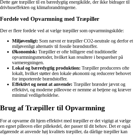
Dette gør træpiller til en bæredygtig energikilde, der ikke bidrager til
drivhuseffekten og klimaforandringerne.
Fordele ved Opvarmning med Træpiller
Der er flere fordele ved at vælge træpiller som opvarmningskilde:
Miljøvenligt:
Som nævnt er træpiller CO2-neutrale og derfor et
miljøvenligt alternativ til fossile brændstoffer.
Økonomisk:
Træpiller er ofte billigere end traditionelle
opvarmningsmetoder, hvilket kan resultere i besparelser på
varmeregningen.
Lokal og bæredygtig produktion:
Træpiller produceres ofte
lokalt, hvilket støtter den lokale økonomi og reducerer behovet
for importerede brændstoffer.
Effektivt og nemt at anvende:
Træpiller brænder jævnt og
effektivt, og moderne pilleovne er nemme at betjene og kræver
minimal vedligeholdelse.
Brug af Træpiller til Opvarmning
For at opvarme dit hjem effektivt med træpiller er det vigtigt at vælge
en egnet pilleovn eller pillekedel, der passer til dit behov. Det er også
afgørende at anvende høj kvalitets træpiller, da dårlige træpiller kan