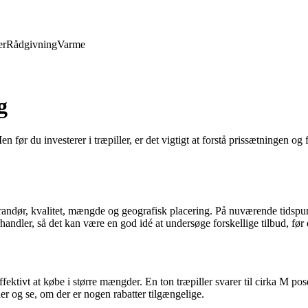
er
Rådgivning
Varme
g
før du investerer i træpiller, er det vigtigt at forstå prissætningen og 
verandør, kvalitet, mængde og geografisk placering. På nuværende tidspun
forhandler, så det kan være en god idé at undersøge forskellige tilbud, før
ffektivt at købe i større mængder. En ton træpiller svarer til cirka M po
der og se, om der er nogen rabatter tilgængelige.