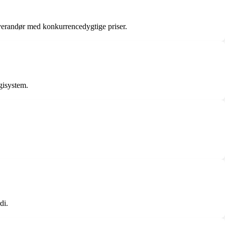
everandør med konkurrencedygtige priser.
gisystem.
di.