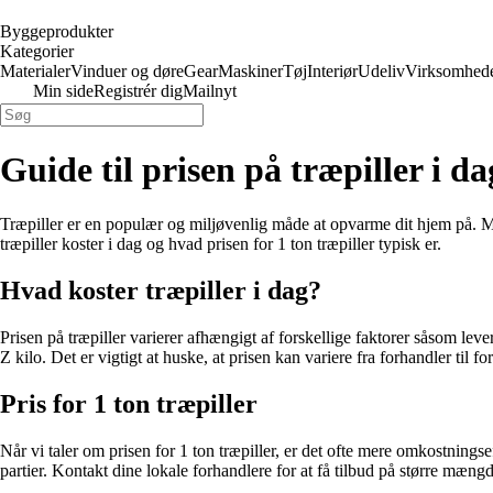
Byggeprodukter
Kategorier
Materialer
Vinduer og døre
Gear
Maskiner
Tøj
Interiør
Udeliv
Virksomhed
Min side
Registrér dig
Mailnyt
Guide til prisen på træpiller i da
Træpiller er en populær og miljøvenlig måde at opvarme dit hjem på. Men 
træpiller koster i dag og hvad prisen for 1 ton træpiller typisk er.
Hvad koster træpiller i dag?
Prisen på træpiller varierer afhængigt af forskellige faktorer såsom le
Z kilo. Det er vigtigt at huske, at prisen kan variere fra forhandler til 
Pris for 1 ton træpiller
Når vi taler om prisen for 1 ton træpiller, er det ofte mere omkostningse
partier. Kontakt dine lokale forhandlere for at få tilbud på større mæng