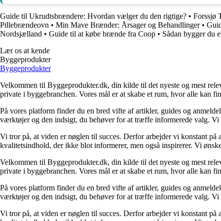
Guide til Ukrudtsbrændere: Hvordan vælger du den rigtige?
•
Forssjø 
Pillebrændeovn
•
Min Mave Brænder: Årsager og Behandlinger
•
Guid
Nordsjælland
•
Guide til at købe brænde fra Coop
•
Sådan bygger du et
Lær os at kende
Byggeprodukter
Byggeprodukter
Velkommen til Byggeprodukter.dk, din kilde til det nyeste og mest relev
private i byggebranchen. Vores mål er at skabe et rum, hvor alle kan fi
På vores platform finder du en bred vifte af artikler, guides og anmelde
værktøjer og den indsigt, du behøver for at træffe informerede valg. Vi dæ
Vi tror på, at viden er nøglen til succes. Derfor arbejder vi konstant på 
kvalitetsindhold, der ikke blot informerer, men også inspirerer. Vi øn
Velkommen til Byggeprodukter.dk, din kilde til det nyeste og mest relev
private i byggebranchen. Vores mål er at skabe et rum, hvor alle kan fi
På vores platform finder du en bred vifte af artikler, guides og anmelde
værktøjer og den indsigt, du behøver for at træffe informerede valg. Vi dæ
Vi tror på, at viden er nøglen til succes. Derfor arbejder vi konstant på 