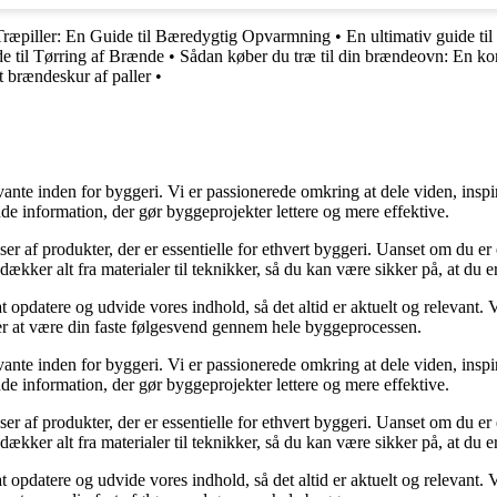
Træpiller: En Guide til Bæredygtig Opvarmning
•
En ultimativ guide til
e til Tørring af Brænde
•
Sådan køber du træ til din brændeovn: En ko
 brændeskur af paller
•
ante inden for byggeri. Vi er passionerede omkring at dele viden, inspi
nde information, der gør byggeprojekter lettere og mere effektive.
lser af produkter, der er essentielle for ethvert byggeri. Uanset om du e
kker alt fra materialer til teknikker, så du kan være sikker på, at du er 
at opdatere og udvide vores indhold, så det altid er aktuelt og relevant. V
sker at være din faste følgesvend gennem hele byggeprocessen.
ante inden for byggeri. Vi er passionerede omkring at dele viden, inspi
nde information, der gør byggeprojekter lettere og mere effektive.
lser af produkter, der er essentielle for ethvert byggeri. Uanset om du e
kker alt fra materialer til teknikker, så du kan være sikker på, at du er 
at opdatere og udvide vores indhold, så det altid er aktuelt og relevant. V