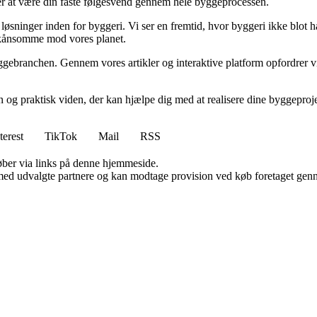
sker at være din faste følgesvend gennem hele byggeprocessen.
sninger inden for byggeri. Vi ser en fremtid, hvor byggeri ikke blot ha
skånsomme mod vores planet.
ggebranchen. Gennem vores artikler og interaktive platform opfordrer vi 
n og praktisk viden, der kan hjælpe dig med at realisere dine byggepro
terest
TikTok
Mail
RSS
 køber via links på denne hjemmeside.
med udvalgte partnere og kan modtage provision ved køb foretaget gennem