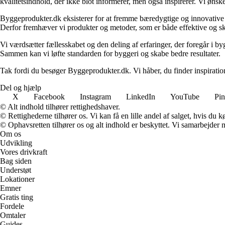
kvalitetsindhold, der ikke blot informerer, men også inspirerer. Vi øn
Byggeprodukter.dk eksisterer for at fremme bæredygtige og innovative lø
Derfor fremhæver vi produkter og metoder, som er både effektive og 
Vi værdsætter fællesskabet og den deling af erfaringer, der foregår i by
Sammen kan vi løfte standarden for byggeri og skabe bedre resultater.
Tak fordi du besøger Byggeprodukter.dk. Vi håber, du finder inspiratio
Del og hjælp
X
Facebook
Instagram
LinkedIn
YouTube
Pin
© Alt indhold tilhører rettighedshaver.
© Rettighederne tilhører os. Vi kan få en lille andel af salget, hvis du
© Ophavsretten tilhører os og alt indhold er beskyttet. Vi samarbejder 
Om os
Udvikling
Vores drivkraft
Bag siden
Understøt
Lokationer
Emner
Gratis ting
Fordele
Omtaler
Guides