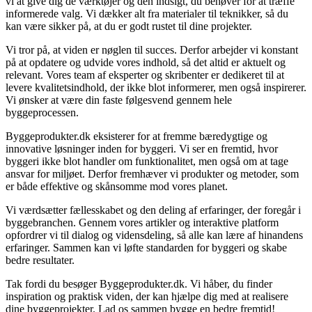
vi at give dig de værktøjer og den indsigt, du behøver for at træffe
informerede valg. Vi dækker alt fra materialer til teknikker, så du
kan være sikker på, at du er godt rustet til dine projekter.
Vi tror på, at viden er nøglen til succes. Derfor arbejder vi konstant
på at opdatere og udvide vores indhold, så det altid er aktuelt og
relevant. Vores team af eksperter og skribenter er dedikeret til at
levere kvalitetsindhold, der ikke blot informerer, men også inspirerer.
Vi ønsker at være din faste følgesvend gennem hele
byggeprocessen.
Byggeprodukter.dk eksisterer for at fremme bæredygtige og
innovative løsninger inden for byggeri. Vi ser en fremtid, hvor
byggeri ikke blot handler om funktionalitet, men også om at tage
ansvar for miljøet. Derfor fremhæver vi produkter og metoder, som
er både effektive og skånsomme mod vores planet.
Vi værdsætter fællesskabet og den deling af erfaringer, der foregår i
byggebranchen. Gennem vores artikler og interaktive platform
opfordrer vi til dialog og vidensdeling, så alle kan lære af hinandens
erfaringer. Sammen kan vi løfte standarden for byggeri og skabe
bedre resultater.
Tak fordi du besøger Byggeprodukter.dk. Vi håber, du finder
inspiration og praktisk viden, der kan hjælpe dig med at realisere
dine byggeprojekter. Lad os sammen bygge en bedre fremtid!