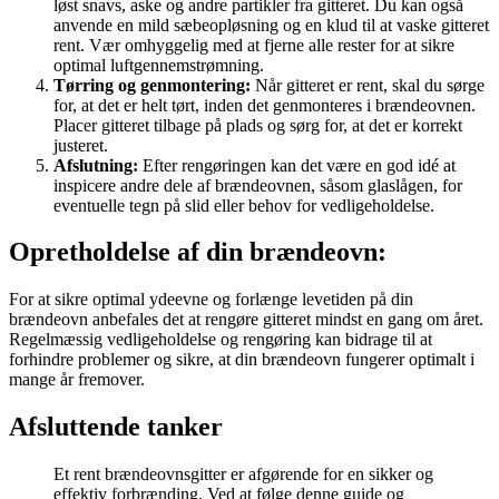
løst snavs, aske og andre partikler fra gitteret. Du kan også
anvende en mild sæbeopløsning og en klud til at vaske gitteret
rent. Vær omhyggelig med at fjerne alle rester for at sikre
optimal luftgennemstrømning.
Tørring og genmontering:
Når gitteret er rent, skal du sørge
for, at det er helt tørt, inden det genmonteres i brændeovnen.
Placer gitteret tilbage på plads og sørg for, at det er korrekt
justeret.
Afslutning:
Efter rengøringen kan det være en god idé at
inspicere andre dele af brændeovnen, såsom glaslågen, for
eventuelle tegn på slid eller behov for vedligeholdelse.
Opretholdelse af din brændeovn:
For at sikre optimal ydeevne og forlænge levetiden på din
brændeovn anbefales det at rengøre gitteret mindst en gang om året.
Regelmæssig vedligeholdelse og rengøring kan bidrage til at
forhindre problemer og sikre, at din brændeovn fungerer optimalt i
mange år fremover.
Afsluttende tanker
Et rent brændeovnsgitter er afgørende for en sikker og
effektiv forbrænding. Ved at følge denne guide og