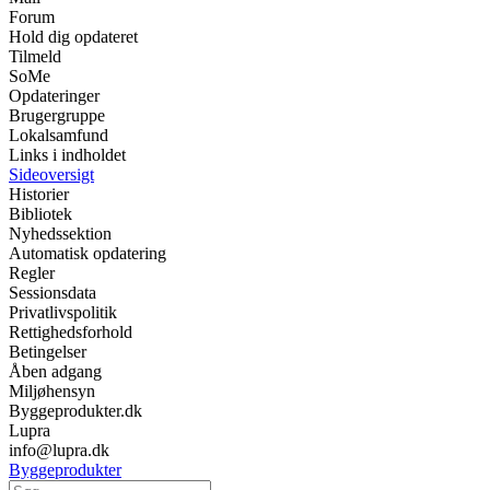
Forum
Hold dig opdateret
Tilmeld
SoMe
Opdateringer
Brugergruppe
Lokalsamfund
Links i indholdet
Sideoversigt
Historier
Bibliotek
Nyhedssektion
Automatisk opdatering
Regler
Sessionsdata
Privatlivspolitik
Rettighedsforhold
Betingelser
Åben adgang
Miljøhensyn
Byggeprodukter.dk
Lupra
info@lupra.dk
Byggeprodukter