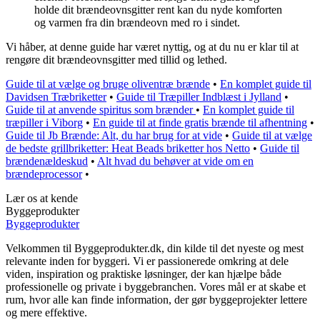
holde dit brændeovnsgitter rent kan du nyde komforten
og varmen fra din brændeovn med ro i sindet.
Vi håber, at denne guide har været nyttig, og at du nu er klar til at
rengøre dit brændeovnsgitter med tillid og lethed.
Guide til at vælge og bruge oliventræ brænde
•
En komplet guide til
Davidsen Træbriketter
•
Guide til Træpiller Indblæst i Jylland
•
Guide til at anvende spiritus som brænder
•
En komplet guide til
træpiller i Viborg
•
En guide til at finde gratis brænde til afhentning
•
Guide til Jb Brænde: Alt, du har brug for at vide
•
Guide til at vælge
de bedste grillbriketter: Heat Beads briketter hos Netto
•
Guide til
brændenældeskud
•
Alt hvad du behøver at vide om en
brændeprocessor
•
Lær os at kende
Byggeprodukter
Byggeprodukter
Velkommen til Byggeprodukter.dk, din kilde til det nyeste og mest
relevante inden for byggeri. Vi er passionerede omkring at dele
viden, inspiration og praktiske løsninger, der kan hjælpe både
professionelle og private i byggebranchen. Vores mål er at skabe et
rum, hvor alle kan finde information, der gør byggeprojekter lettere
og mere effektive.