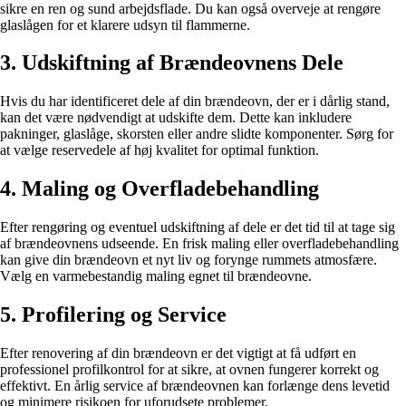
sikre en ren og sund arbejdsflade. Du kan også overveje at rengøre
glaslågen for et klarere udsyn til flammerne.
3. Udskiftning af Brændeovnens Dele
Hvis du har identificeret dele af din brændeovn, der er i dårlig stand,
kan det være nødvendigt at udskifte dem. Dette kan inkludere
pakninger, glaslåge, skorsten eller andre slidte komponenter. Sørg for
at vælge reservedele af høj kvalitet for optimal funktion.
4. Maling og Overfladebehandling
Efter rengøring og eventuel udskiftning af dele er det tid til at tage sig
af brændeovnens udseende. En frisk maling eller overfladebehandling
kan give din brændeovn et nyt liv og forynge rummets atmosfære.
Vælg en varmebestandig maling egnet til brændeovne.
5. Profilering og Service
Efter renovering af din brændeovn er det vigtigt at få udført en
professionel profilkontrol for at sikre, at ovnen fungerer korrekt og
effektivt. En årlig service af brændeovnen kan forlænge dens levetid
og minimere risikoen for uforudsete problemer.