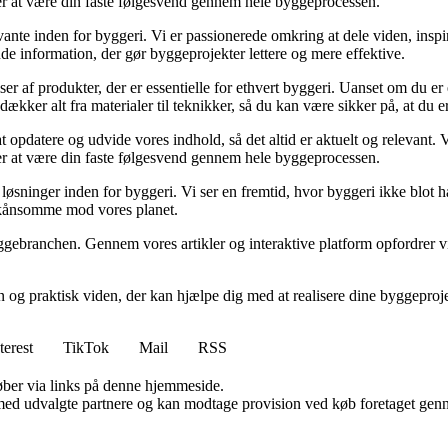
sker at være din faste følgesvend gennem hele byggeprocessen.
ante inden for byggeri. Vi er passionerede omkring at dele viden, inspi
nde information, der gør byggeprojekter lettere og mere effektive.
lser af produkter, der er essentielle for ethvert byggeri. Uanset om du e
kker alt fra materialer til teknikker, så du kan være sikker på, at du er 
at opdatere og udvide vores indhold, så det altid er aktuelt og relevant. V
sker at være din faste følgesvend gennem hele byggeprocessen.
sninger inden for byggeri. Vi ser en fremtid, hvor byggeri ikke blot ha
skånsomme mod vores planet.
ggebranchen. Gennem vores artikler og interaktive platform opfordrer vi 
n og praktisk viden, der kan hjælpe dig med at realisere dine byggepro
terest
TikTok
Mail
RSS
 køber via links på denne hjemmeside.
med udvalgte partnere og kan modtage provision ved køb foretaget gennem