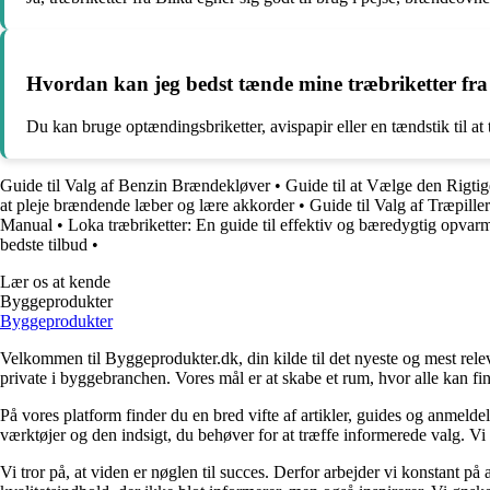
Hvordan kan jeg bedst tænde mine træbriketter fra
Du kan bruge optændingsbriketter, avispapir eller en tændstik til at 
Guide til Valg af Benzin Brændekløver
•
Guide til at Vælge den Rigt
at pleje brændende læber og lære akkorder
•
Guide til Valg af Træpille
Manual
•
Loka træbriketter: En guide til effektiv og bæredygtig opvar
bedste tilbud
•
Lær os at kende
Byggeprodukter
Byggeprodukter
Velkommen til Byggeprodukter.dk, din kilde til det nyeste og mest relev
private i byggebranchen. Vores mål er at skabe et rum, hvor alle kan fi
På vores platform finder du en bred vifte af artikler, guides og anmelde
værktøjer og den indsigt, du behøver for at træffe informerede valg. Vi dæ
Vi tror på, at viden er nøglen til succes. Derfor arbejder vi konstant på 