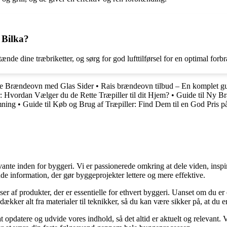
 Bilka?
tænde dine træbriketter, og sørg for god lufttilførsel for en optimal for
ige Brændeovn med Glas Sider
•
Rais brændeovn tilbud – En komplet gui
r: Hvordan Vælger du de Rette Træpiller til dit Hjem?
•
Guide til Ny B
mning
•
Guide til Køb og Brug af Træpiller: Find Dem til en God Pris p
ante inden for byggeri. Vi er passionerede omkring at dele viden, inspi
nde information, der gør byggeprojekter lettere og mere effektive.
lser af produkter, der er essentielle for ethvert byggeri. Uanset om du e
kker alt fra materialer til teknikker, så du kan være sikker på, at du er 
at opdatere og udvide vores indhold, så det altid er aktuelt og relevant. V