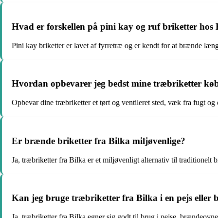
Hvad er forskellen på pini kay og ruf briketter hos
Pini kay briketter er lavet af fyrretræ og er kendt for at brænde læn
Hvordan opbevarer jeg bedst mine træbriketter køb
Opbevar dine træbriketter et tørt og ventileret sted, væk fra fugt og 
Er brænde briketter fra Bilka miljøvenlige?
Ja, træbriketter fra Bilka er et miljøvenligt alternativ til traditione
Kan jeg bruge træbriketter fra Bilka i en pejs elle
Ja, træbriketter fra Bilka egner sig godt til brug i pejse, brændeovn