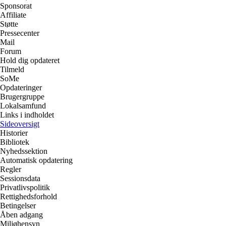
Sponsorat
Affiliate
Støtte
Pressecenter
Mail
Forum
Hold dig opdateret
Tilmeld
SoMe
Opdateringer
Brugergruppe
Lokalsamfund
Links i indholdet
Sideoversigt
Historier
Bibliotek
Nyhedssektion
Automatisk opdatering
Regler
Sessionsdata
Privatlivspolitik
Rettighedsforhold
Betingelser
Åben adgang
Miljøhensyn