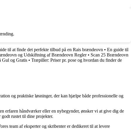
brænding.
de til at finde det perfekte tilbud på en Rais brændeovn
•
En guide til
rændeovn og Udskiftning af Brændeovn Regler
•
Scan 25 Brændeovn
å Gul og Gratis
•
Træpiller: Priser pr. pose og hvordan du finder de
ration og praktiske løsninger, der kan hjælpe både professionelle og
r en erfaren håndværker eller en nybegynder, ønsker vi at give dig de
godt rustet til dine projekter.
ores team af eksperter og skribenter er dedikeret til at levere