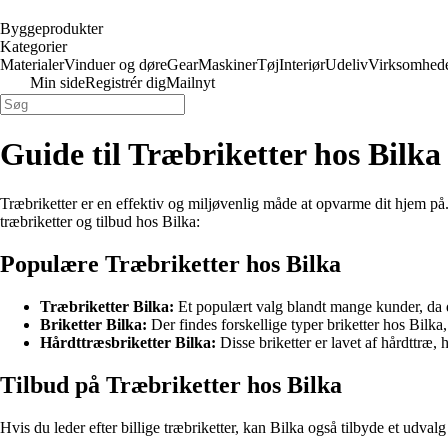
Byggeprodukter
Kategorier
Materialer
Vinduer og døre
Gear
Maskiner
Tøj
Interiør
Udeliv
Virksomhed
Min side
Registrér dig
Mailnyt
Guide til Træbriketter hos Bilka
Træbriketter er en effektiv og miljøvenlig måde at opvarme dit hjem på. 
træbriketter og tilbud hos Bilka:
Populære Træbriketter hos Bilka
Træbriketter Bilka:
Et populært valg blandt mange kunder, da 
Briketter Bilka:
Der findes forskellige typer briketter hos Bilka,
Hårdttræsbriketter Bilka:
Disse briketter er lavet af hårdttræ,
Tilbud på Træbriketter hos Bilka
Hvis du leder efter billige træbriketter, kan Bilka også tilbyde et udvalg