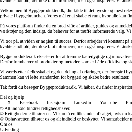
kvalitetsindhold, der ikke blot informerer, men også inspirerer. Vi øn
Velkommen til Byggeprodukter.dk, din kilde til det nyeste og mest relev
private i byggebranchen. Vores mål er at skabe et rum, hvor alle kan fi
På vores platform finder du en bred vifte af artikler, guides og anmelde
værktøjer og den indsigt, du behøver for at træffe informerede valg. Vi dæ
Vi tror på, at viden er nøglen til succes. Derfor arbejder vi konstant på 
kvalitetsindhold, der ikke blot informerer, men også inspirerer. Vi øn
Byggeprodukter.dk eksisterer for at fremme bæredygtige og innovative lø
Derfor fremhæver vi produkter og metoder, som er både effektive og 
Vi værdsætter fællesskabet og den deling af erfaringer, der foregår i by
Sammen kan vi løfte standarden for byggeri og skabe bedre resultater.
Tak fordi du besøger Byggeprodukter.dk. Vi håber, du finder inspiratio
Del og hjælp
X
Facebook
Instagram
LinkedIn
YouTube
Pin
© Alt indhold tilhører rettighedshaver.
© Rettighederne tilhører os. Vi kan få en lille andel af salget, hvis du
© Ophavsretten tilhører os og alt indhold er beskyttet. Vi samarbejder 
Om os
Udvikling