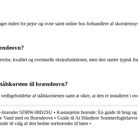
inger inden for pejse og ovne samt online hos forhandlere af skorstenssy
brændeovn?
relse, kvalitet og eventuelle ekstrafunktioner, men den starter typisk fra
stålskorsten til brændeovn?
 vedligeholdelse af stålskorstenen samt at sikre, at den er installeret 
VD-brænder SDRW-08D2SU
•
Kastanjetræ brænde: En guide til brug og 
rme Vand med en Brændeovn
•
Guide til At Håndtere Sommerfuglelarve
uide til valg af den bedste træbrænder til børn
•