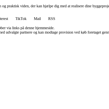
n og praktisk viden, der kan hjælpe dig med at realisere dine byggepro
terest
TikTok
Mail
RSS
 køber via links på denne hjemmeside.
med udvalgte partnere og kan modtage provision ved køb foretaget gennem