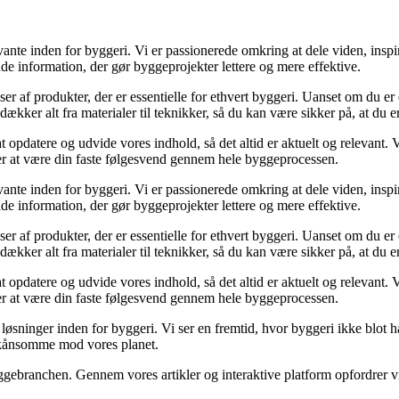
ante inden for byggeri. Vi er passionerede omkring at dele viden, inspi
nde information, der gør byggeprojekter lettere og mere effektive.
lser af produkter, der er essentielle for ethvert byggeri. Uanset om du e
kker alt fra materialer til teknikker, så du kan være sikker på, at du er 
at opdatere og udvide vores indhold, så det altid er aktuelt og relevant. V
sker at være din faste følgesvend gennem hele byggeprocessen.
ante inden for byggeri. Vi er passionerede omkring at dele viden, inspi
nde information, der gør byggeprojekter lettere og mere effektive.
lser af produkter, der er essentielle for ethvert byggeri. Uanset om du e
kker alt fra materialer til teknikker, så du kan være sikker på, at du er 
at opdatere og udvide vores indhold, så det altid er aktuelt og relevant. V
sker at være din faste følgesvend gennem hele byggeprocessen.
sninger inden for byggeri. Vi ser en fremtid, hvor byggeri ikke blot ha
skånsomme mod vores planet.
ggebranchen. Gennem vores artikler og interaktive platform opfordrer vi 