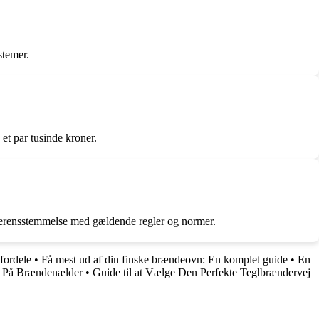
stemer.
 et par tusinde kroner.
i overensstemmelse med gældende regler og normer.
fordele
•
Få mest ud af din finske brændeovn: En komplet guide
•
En
r På Brændenælder
•
Guide til at Vælge Den Perfekte Teglbrændervej