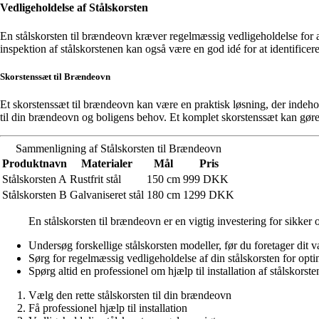
Vedligeholdelse af Stålskorsten
En stålskorsten til brændeovn kræver regelmæssig vedligeholdelse for a
inspektion af stålskorstenen kan også være en god idé for at identificere 
Skorstenssæt til Brændeovn
Et skorstenssæt til brændeovn kan være en praktisk løsning, der indehold
til din brændeovn og boligens behov. Et komplet skorstenssæt kan gøre i
Sammenligning af Stålskorsten til Brændeovn
Produktnavn
Materialer
Mål
Pris
Stålskorsten A
Rustfrit stål
150 cm
999 DKK
Stålskorsten B
Galvaniseret stål
180 cm
1299 DKK
En stålskorsten til brændeovn er en vigtig investering for sikker
Undersøg forskellige stålskorsten modeller, før du foretager dit v
Sørg for regelmæssig vedligeholdelse af din stålskorsten for opti
Spørg altid en professionel om hjælp til installation af stålskorste
Vælg den rette stålskorsten til din brændeovn
Få professionel hjælp til installation