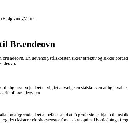
er
Rådgivning
Varme
 til Brændeovn
 en brændeovn. En udvendig stålskorsten sikrer effektiv og sikker bortl
rændeovn.
r, du bør overveje. Det er vigtigt at vælge en stålskorsten af høj kvalit
iv drift af brændeovnen.
allation afgørende. Det anbefales altid at få professionel hjælp til instal
en og det eksisterende skorstensrør for at sikre optimal bortledning af røg