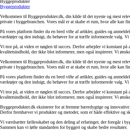
Byggeprodukter
Byggeprodukter
Velkommen til Byggeprodukter.dk, din kilde til det nyeste og mest relev
private i byggebranchen. Vores mål er at skabe et rum, hvor alle kan fi
På vores platform finder du en bred vifte af artikler, guides og anmelde
værktøjer og den indsigt, du behøver for at træffe informerede valg. Vi dæ
Vi tror på, at viden er nøglen til succes. Derfor arbejder vi konstant på 
kvalitetsindhold, der ikke blot informerer, men også inspirerer. Vi øn
Velkommen til Byggeprodukter.dk, din kilde til det nyeste og mest relev
private i byggebranchen. Vores mål er at skabe et rum, hvor alle kan fi
På vores platform finder du en bred vifte af artikler, guides og anmelde
værktøjer og den indsigt, du behøver for at træffe informerede valg. Vi dæ
Vi tror på, at viden er nøglen til succes. Derfor arbejder vi konstant på 
kvalitetsindhold, der ikke blot informerer, men også inspirerer. Vi øn
Byggeprodukter.dk eksisterer for at fremme bæredygtige og innovative lø
Derfor fremhæver vi produkter og metoder, som er både effektive og 
Vi værdsætter fællesskabet og den deling af erfaringer, der foregår i by
Sammen kan vi løfte standarden for byggeri og skabe bedre resultater.