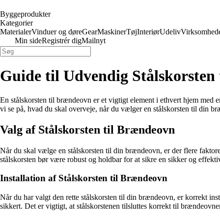
Byggeprodukter
Kategorier
Materialer
Vinduer og døre
Gear
Maskiner
Tøj
Interiør
Udeliv
Virksomhed
Min side
Registrér dig
Mailnyt
Guide til Udvendig Stålskorsten
En stålskorsten til brændeovn er et vigtigt element i ethvert hjem med
vi se på, hvad du skal overveje, når du vælger en stålskorsten til din b
Valg af Stålskorsten til Brændeovn
Når du skal vælge en stålskorsten til din brændeovn, er der flere faktore
stålskorsten bør være robust og holdbar for at sikre en sikker og effekt
Installation af Stålskorsten til Brændeovn
Når du har valgt den rette stålskorsten til din brændeovn, er korrekt inst
sikkert. Det er vigtigt, at stålskorstenen tilsluttes korrekt til brændeovn