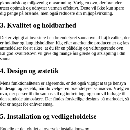
økonomisk og miljøvenlig opvarmning. Vælg en ovn, der brænder
træet optimalt og udnytter varmen effektivt. Dette vil ikke kun spare
dig penge på brænde, men også reducere din miljøpåvirkning.
3. Kvalitet og holdbarhed
Det er vigtigt at investere i en brændefyret saunaovn af høj kvalitet, der
er holdbar og langtidsholdbar. Kig efter anerkendte producenter og læs
anmeldelser for at sikre, at du får en pålidelig og velfungerende ovn.
En god kvalitetsovn vil give dig mange års glæde og afslapning i din
sauna.
4. Design og æstetik
Mens funktionaliteten er afgørende, er det også vigtigt at tage hensyn
til design og æstetik, når du vælger en brændefyret saunaovn. Vælg en
ovn, der passer til din saunas stil og indretning, og som vil bidrage til
den samlede atmosfære. Der findes forskellige designs på markedet, så
der er noget for enhver smag.
5. Installation og vedligeholdelse
Endelig er det vigtigt at overveje installations- og