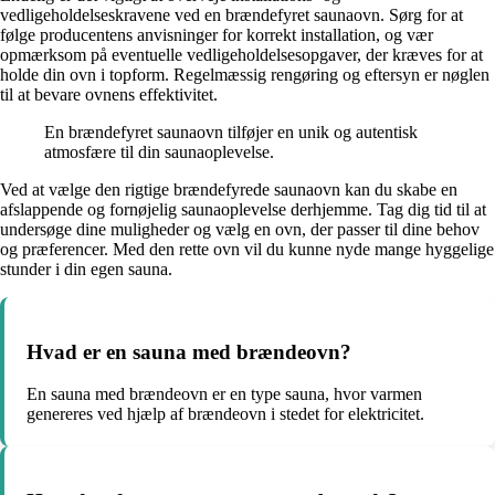
vedligeholdelseskravene ved en brændefyret saunaovn. Sørg for at
følge producentens anvisninger for korrekt installation, og vær
opmærksom på eventuelle vedligeholdelsesopgaver, der kræves for at
holde din ovn i topform. Regelmæssig rengøring og eftersyn er nøglen
til at bevare ovnens effektivitet.
En brændefyret saunaovn tilføjer en unik og autentisk
atmosfære til din saunaoplevelse.
Ved at vælge den rigtige brændefyrede saunaovn kan du skabe en
afslappende og fornøjelig saunaoplevelse derhjemme. Tag dig tid til at
undersøge dine muligheder og vælg en ovn, der passer til dine behov
og præferencer. Med den rette ovn vil du kunne nyde mange hyggelige
stunder i din egen sauna.
Hvad er en sauna med brændeovn?
En sauna med brændeovn er en type sauna, hvor varmen
genereres ved hjælp af brændeovn i stedet for elektricitet.