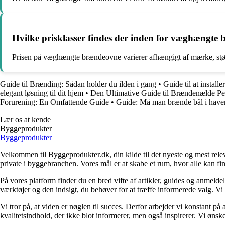
Hvilke prisklasser findes der inden for væghængte
Prisen på væghængte brændeovne varierer afhængigt af mærke, størrel
Guide til Brænding: Sådan holder du ilden i gang
•
Guide til at instal
elegant løsning til dit hjem
•
Den Ultimative Guide til Brændenælde Pe
Forurening: En Omfattende Guide
•
Guide: Må man brænde bål i have
Lær os at kende
Byggeprodukter
Byggeprodukter
Velkommen til Byggeprodukter.dk, din kilde til det nyeste og mest relev
private i byggebranchen. Vores mål er at skabe et rum, hvor alle kan fi
På vores platform finder du en bred vifte af artikler, guides og anmelde
værktøjer og den indsigt, du behøver for at træffe informerede valg. Vi dæ
Vi tror på, at viden er nøglen til succes. Derfor arbejder vi konstant på 
kvalitetsindhold, der ikke blot informerer, men også inspirerer. Vi øn