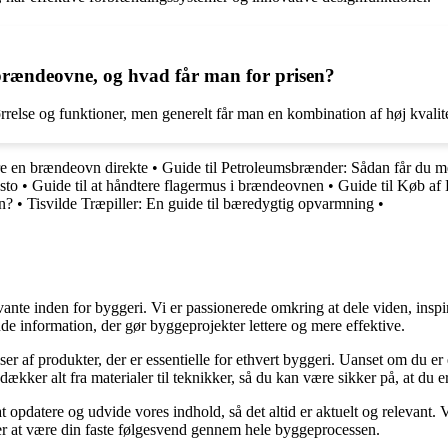
 brændeovne, og hvad får man for prisen?
se og funktioner, men generelt får man en kombination af høj kvalitet,
lere en brændeovn direkte
•
Guide til Petroleumsbrænder: Sådan får du m
sto
•
Guide til at håndtere flagermus i brændeovnen
•
Guide til Køb af
n?
•
Tisvilde Træpiller: En guide til bæredygtig opvarmning
•
ante inden for byggeri. Vi er passionerede omkring at dele viden, inspi
nde information, der gør byggeprojekter lettere og mere effektive.
lser af produkter, der er essentielle for ethvert byggeri. Uanset om du e
kker alt fra materialer til teknikker, så du kan være sikker på, at du er 
at opdatere og udvide vores indhold, så det altid er aktuelt og relevant. V
sker at være din faste følgesvend gennem hele byggeprocessen.