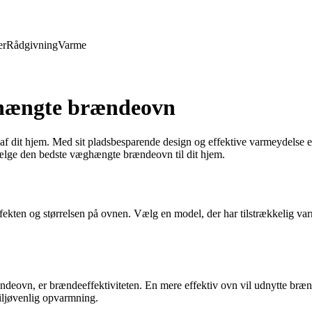
er
Rådgivning
Varme
æghængte brændeovn
 dit hjem. Med sit pladsbesparende design og effektive varmeydelse er d
vælge den bedste væghængte brændeovn til dit hjem.
kten og størrelsen på ovnen. Vælg en model, der har tilstrækkelig varm
ændeovn, er brændeeffektiviteten. En mere effektiv ovn vil udnytte br
iljøvenlig opvarmning.