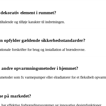
dekorativ element i rummet?
alende og tilføje karakter til indretningen.
n opfylder gældende sikkerhedsstandarder?
ionale forskrifter for brug og installation af brændeovne.
andre opvarmningsmetoder i hjemmet?
toder som fx varmepumper eller elradiatorer for et fleksibelt opvar
ne på markedet?
, har effektive forbrændingssystemer og innovative designfunktioner.