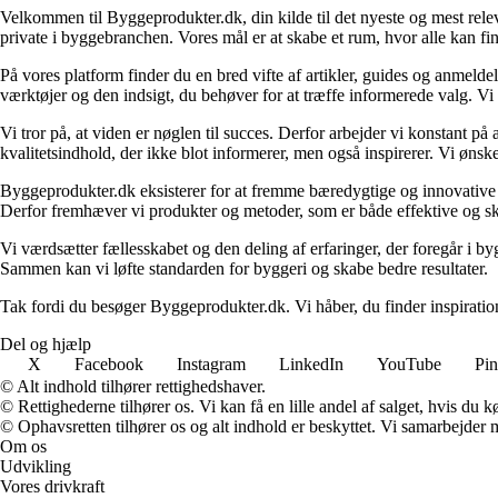
Velkommen til Byggeprodukter.dk, din kilde til det nyeste og mest relev
private i byggebranchen. Vores mål er at skabe et rum, hvor alle kan fi
På vores platform finder du en bred vifte af artikler, guides og anmelde
værktøjer og den indsigt, du behøver for at træffe informerede valg. Vi dæ
Vi tror på, at viden er nøglen til succes. Derfor arbejder vi konstant på 
kvalitetsindhold, der ikke blot informerer, men også inspirerer. Vi øn
Byggeprodukter.dk eksisterer for at fremme bæredygtige og innovative lø
Derfor fremhæver vi produkter og metoder, som er både effektive og 
Vi værdsætter fællesskabet og den deling af erfaringer, der foregår i by
Sammen kan vi løfte standarden for byggeri og skabe bedre resultater.
Tak fordi du besøger Byggeprodukter.dk. Vi håber, du finder inspiratio
Del og hjælp
X
Facebook
Instagram
LinkedIn
YouTube
Pin
© Alt indhold tilhører rettighedshaver.
© Rettighederne tilhører os. Vi kan få en lille andel af salget, hvis du
© Ophavsretten tilhører os og alt indhold er beskyttet. Vi samarbejder 
Om os
Udvikling
Vores drivkraft