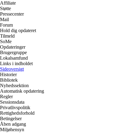
Affiliate
Støtte
Pressecenter
Mail
Forum
Hold dig opdateret
Tilmeld
SoMe
Opdateringer
Brugergruppe
Lokalsamfund
Links i indholdet
Sideoversigt
Historier
Bibliotek
Nyhedssektion
Automatisk opdatering
Regler
Sessionsdata
Privatlivspolitik
Rettighedsforhold
Betingelser
Åben adgang
Miljøhensyn