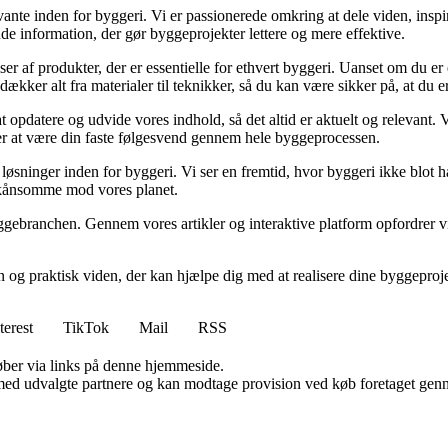
ante inden for byggeri. Vi er passionerede omkring at dele viden, inspi
nde information, der gør byggeprojekter lettere og mere effektive.
lser af produkter, der er essentielle for ethvert byggeri. Uanset om du e
kker alt fra materialer til teknikker, så du kan være sikker på, at du er 
at opdatere og udvide vores indhold, så det altid er aktuelt og relevant. V
sker at være din faste følgesvend gennem hele byggeprocessen.
sninger inden for byggeri. Vi ser en fremtid, hvor byggeri ikke blot ha
skånsomme mod vores planet.
ggebranchen. Gennem vores artikler og interaktive platform opfordrer vi 
n og praktisk viden, der kan hjælpe dig med at realisere dine byggepro
terest
TikTok
Mail
RSS
 køber via links på denne hjemmeside.
med udvalgte partnere og kan modtage provision ved køb foretaget gennem