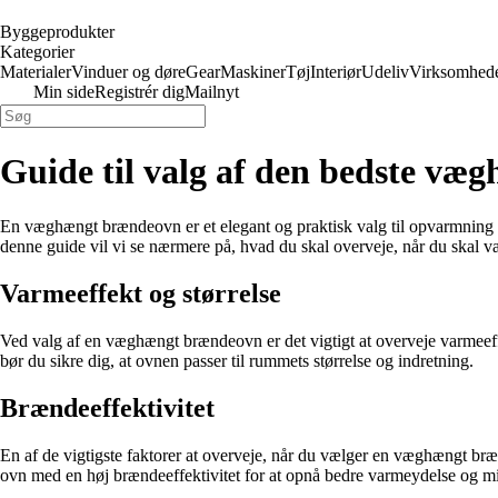
Byggeprodukter
Kategorier
Materialer
Vinduer og døre
Gear
Maskiner
Tøj
Interiør
Udeliv
Virksomhed
Min side
Registrér dig
Mailnyt
Guide til valg af den bedste v
En væghængt brændeovn er et elegant og praktisk valg til opvarmning af
denne guide vil vi se nærmere på, hvad du skal overveje, når du skal 
Varmeeffekt og størrelse
Ved valg af en væghængt brændeovn er det vigtigt at overveje varmeeffe
bør du sikre dig, at ovnen passer til rummets størrelse og indretning.
Brændeeffektivitet
En af de vigtigste faktorer at overveje, når du vælger en væghængt br
ovn med en høj brændeeffektivitet for at opnå bedre varmeydelse og m