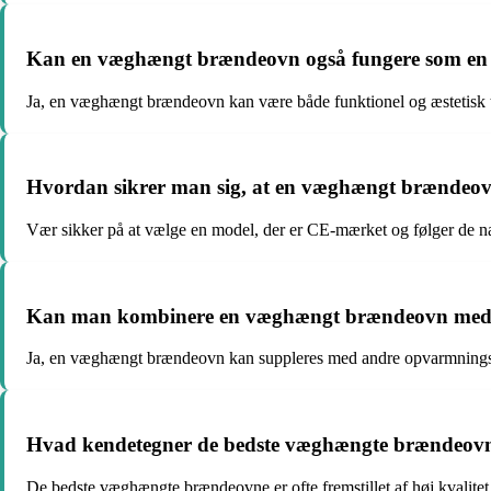
Kan en væghængt brændeovn også fungere som en 
Ja, en væghængt brændeovn kan være både funktionel og æstetisk tilt
Hvordan sikrer man sig, at en væghængt brændeov
Vær sikker på at vælge en model, der er CE-mærket og følger de nat
Kan man kombinere en væghængt brændeovn med 
Ja, en væghængt brændeovn kan suppleres med andre opvarmningsme
Hvad kendetegner de bedste væghængte brændeov
De bedste væghængte brændeovne er ofte fremstillet af høj kvalitet