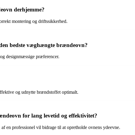
ndeovn derhjemme?
 korrekt montering og driftssikkerhed.
r den bedste væghængte brændeovn?
t og designmæssige præferencer.
fektive og udnytte brændstoffet optimalt.
eovn for lang levetid og effektivitet?
af en professionel vil bidrage til at opretholde ovnens ydeevne.