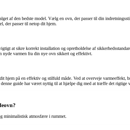
lget af den bedste model. Vælg en ovn, der passer til din indretningsst
, der passer til netop dit hjem.
igt at sikre korrekt installation og opretholdelse af sikkerhedsstandarde
an nyde varmen fra din nye ovn sikkert og effektivt.
hjem på en effektiv og stilfuld måde. Ved at overveje varmeeffekt, bræ
 denne guide har været nyttig til at hjælpe dig med at træffe det rigtig
deovn?
 minimalistisk atmosfære i rummet.