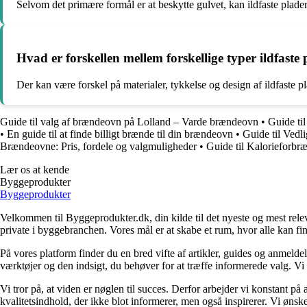
Selvom det primære formål er at beskytte gulvet, kan ildfaste plade
Hvad er forskellen mellem forskellige typer ildfaste
Der kan være forskel på materialer, tykkelse og design af ildfaste
Guide til valg af brændeovn på Lolland – Varde brændeovn
•
Guide ti
•
En guide til at finde billigt brænde til din brændeovn
•
Guide til Vedl
Brændeovne: Pris, fordele og valgmuligheder
•
Guide til Kalorieforbr
Lær os at kende
Byggeprodukter
Byggeprodukter
Velkommen til Byggeprodukter.dk, din kilde til det nyeste og mest relev
private i byggebranchen. Vores mål er at skabe et rum, hvor alle kan fi
På vores platform finder du en bred vifte af artikler, guides og anmelde
værktøjer og den indsigt, du behøver for at træffe informerede valg. Vi dæ
Vi tror på, at viden er nøglen til succes. Derfor arbejder vi konstant på 
kvalitetsindhold, der ikke blot informerer, men også inspirerer. Vi øn