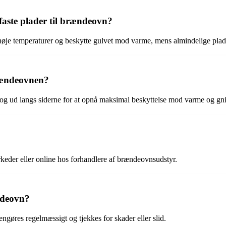
faste plader til brændeovn?
tå høje temperaturer og beskytte gulvet mod varme, mens almindelige pla
rændeovnen?
 og ud langs siderne for at opnå maksimal beskyttelse mod varme og gni
rkeder eller online hos forhandlere af brændeovnsudstyr.
ndeovn?
rengøres regelmæssigt og tjekkes for skader eller slid.