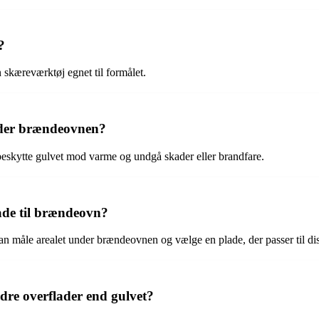
?
n skæreværktøj egnet til formålet.
under brændeovnen?
 beskytte gulvet mod varme og undgå skader eller brandfare.
lade til brændeovn?
 man måle arealet under brændeovnen og vælge en plade, der passer til di
dre overflader end gulvet?