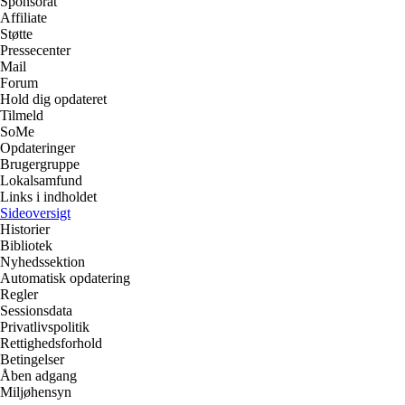
Sponsorat
Affiliate
Støtte
Pressecenter
Mail
Forum
Hold dig opdateret
Tilmeld
SoMe
Opdateringer
Brugergruppe
Lokalsamfund
Links i indholdet
Sideoversigt
Historier
Bibliotek
Nyhedssektion
Automatisk opdatering
Regler
Sessionsdata
Privatlivspolitik
Rettighedsforhold
Betingelser
Åben adgang
Miljøhensyn