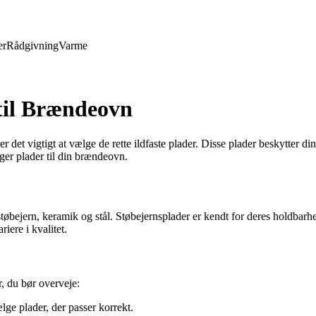
er
Rådgivning
Varme
 til Brændeovn
 det vigtigt at vælge de rette ildfaste plader. Disse plader beskytter 
lger plader til din brændeovn.
r støbejern, keramik og stål. Støbejernsplader er kendt for deres holdb
iere i kvalitet.
r, du bør overveje:
lge plader, der passer korrekt.