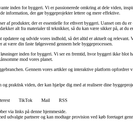
ante inden for byggeri. Vi er passionerede omkring at dele viden, inspi
nde information, der gør byggeprojekter lettere og mere effektive.
lser af produkter, der er essentielle for ethvert byggeri. Uanset om du e
kker alt fra materialer til teknikker, så du kan være sikker på, at du er 
at opdatere og udvide vores indhold, så det altid er aktuelt og relevant. V
sker at være din faste følgesvend gennem hele byggeprocessen.
sninger inden for byggeri. Vi ser en fremtid, hvor byggeri ikke blot ha
skånsomme mod vores planet.
ggebranchen. Gennem vores artikler og interaktive platform opfordrer vi 
n og praktisk viden, der kan hjælpe dig med at realisere dine byggepro
terest
TikTok
Mail
RSS
 køber via links på denne hjemmeside.
med udvalgte partnere og kan modtage provision ved køb foretaget gennem