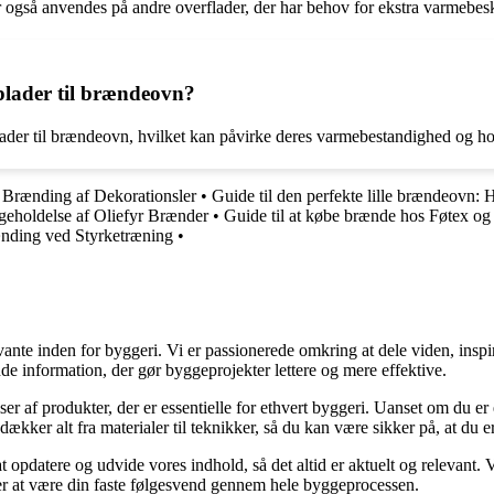
r også anvendes på andre overflader, der har behov for ekstra varmebesk
 plader til brændeovn?
 plader til brændeovn, hvilket kan påvirke deres varmebestandighed og h
l Brænding af Dekorationsler
•
Guide til den perfekte lille brændeovn: 
igeholdelse af Oliefyr Brænder
•
Guide til at købe brænde hos Føtex og 
ænding ved Styrketræning
•
ante inden for byggeri. Vi er passionerede omkring at dele viden, inspi
nde information, der gør byggeprojekter lettere og mere effektive.
lser af produkter, der er essentielle for ethvert byggeri. Uanset om du e
kker alt fra materialer til teknikker, så du kan være sikker på, at du er 
at opdatere og udvide vores indhold, så det altid er aktuelt og relevant. V
sker at være din faste følgesvend gennem hele byggeprocessen.