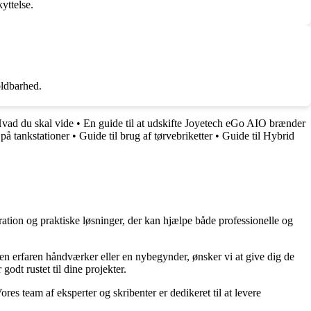
yttelse.
oldbarhed.
Hvad du skal vide
•
En guide til at udskifte Joyetech eGo AIO brænder
på tankstationer
•
Guide til brug af tørvebriketter
•
Guide til Hybrid
ration og praktiske løsninger, der kan hjælpe både professionelle og
r en erfaren håndværker eller en nybegynder, ønsker vi at give dig de
godt rustet til dine projekter.
ores team af eksperter og skribenter er dedikeret til at levere