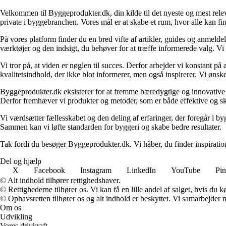
Velkommen til Byggeprodukter.dk, din kilde til det nyeste og mest relev
private i byggebranchen. Vores mål er at skabe et rum, hvor alle kan fi
På vores platform finder du en bred vifte af artikler, guides og anmelde
værktøjer og den indsigt, du behøver for at træffe informerede valg. Vi dæ
Vi tror på, at viden er nøglen til succes. Derfor arbejder vi konstant på 
kvalitetsindhold, der ikke blot informerer, men også inspirerer. Vi øn
Byggeprodukter.dk eksisterer for at fremme bæredygtige og innovative lø
Derfor fremhæver vi produkter og metoder, som er både effektive og 
Vi værdsætter fællesskabet og den deling af erfaringer, der foregår i by
Sammen kan vi løfte standarden for byggeri og skabe bedre resultater.
Tak fordi du besøger Byggeprodukter.dk. Vi håber, du finder inspiratio
Del og hjælp
X
Facebook
Instagram
LinkedIn
YouTube
Pin
© Alt indhold tilhører rettighedshaver.
© Rettighederne tilhører os. Vi kan få en lille andel af salget, hvis du
© Ophavsretten tilhører os og alt indhold er beskyttet. Vi samarbejder 
Om os
Udvikling
Vores drivkraft