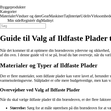
Byggeprodukter
Kategorier
Materialer
Vinduer og døre
Gear
Maskiner
Tøj
Interiør
Udeliv
Virksomhed
Min side
Registrér dig
Mailnyt
Guide til Valg af Ildfaste Plader
Når det kommer til at optimere din brændeovns ydeevne og sikkerhed, er
af din ovn. I denne guide vil vi se på, hvad du bør overveje, når du væ
Materialer og Typer af Ildfaste Plader
Der er flere materialer, som ildfaste plader kan være lavet af, herunde
varmeisoleringsevne. Stålplader er ofte mere budgetvenlige, men kan var
Overvejelser ved Valg af Ildfaste Plader
Når du skal vælge ildfaste plader til din brændeovn, er der flere faktore
Størrelse:
Sørg for at måle størrelsen på din brændeovn for at væ