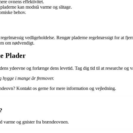
ere ovnens effektivitet.
 pladerne kan modstå varme og slitage.
nomiske behov.
føre regelmæssig vedligeholdelse. Rengør pladerne regelmæssigt for at fj
dem om nødvendigt.
e Plader
dens ydeevne og forlænge dens levetid. Tag dig tid til at researche og væ
g hygge i mange år fremover.
brændeovn? Kontakt os gerne for mere information og vejledning.
?
mod varme og gnister fra brændeovnen.