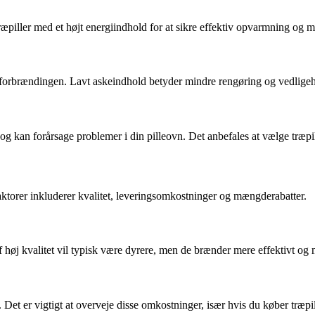
træpiller med et højt energiindhold for at sikre effektiv opvarmning og m
forbrændingen. Lavt askeindhold betyder mindre rengøring og vedligeho
e og kan forårsage problemer i din pilleovn. Det anbefales at vælge træp
faktorer inkluderer kvalitet, leveringsomkostninger og mængderabatter.
r af høj kvalitet vil typisk være dyrere, men de brænder mere effektivt o
et er vigtigt at overveje disse omkostninger, især hvis du køber træpi