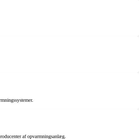
armningssystemer.
ra producenter af opvarmningsanlæg.