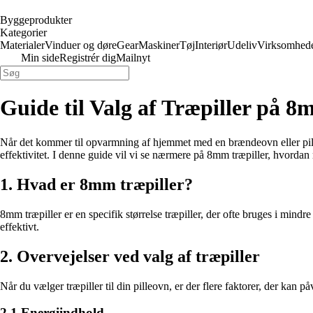
Byggeprodukter
Kategorier
Materialer
Vinduer og døre
Gear
Maskiner
Tøj
Interiør
Udeliv
Virksomhed
Min side
Registrér dig
Mailnyt
Guide til Valg af Træpiller på 8
Når det kommer til opvarmning af hjemmet med en brændeovn eller pilleo
effektivitet. I denne guide vil vi se nærmere på 8mm træpiller, hvordan 
1. Hvad er 8mm træpiller?
8mm træpiller er en specifik størrelse træpiller, der ofte bruges i min
effektivt.
2. Overvejelser ved valg af træpiller
Når du vælger træpiller til din pilleovn, er der flere faktorer, der kan
2.1 Energiindhold