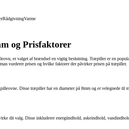
er
Rådgivning
Varme
mm og Prisfaktorer
vn, er valget af brændsel en vigtig beslutning. Træpiller er en populær
man vurderer prisen og hvilke faktorer der påvirker prisen på træpiller.
dre pilleovne. Disse træpiller har en diameter på 8mm og er velegnede t
 påvirke dit valg. Disse inkluderer energiindhold, askeindhold, vandindh