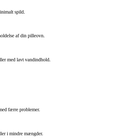
inimalt spild.
ldelse af din pilleovn.
iller med lavt vandindhold.
g med færre problemer.
ller i mindre mængder.