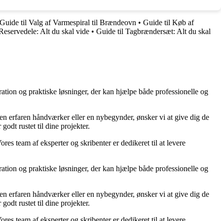
Guide til Valg af Varmespiral til Brændeovn
•
Guide til Køb af
servedele: Alt du skal vide
•
Guide til Tagbrændersæt: Alt du skal
ration og praktiske løsninger, der kan hjælpe både professionelle og
r en erfaren håndværker eller en nybegynder, ønsker vi at give dig de
godt rustet til dine projekter.
ores team af eksperter og skribenter er dedikeret til at levere
ration og praktiske løsninger, der kan hjælpe både professionelle og
r en erfaren håndværker eller en nybegynder, ønsker vi at give dig de
godt rustet til dine projekter.
ores team af eksperter og skribenter er dedikeret til at levere