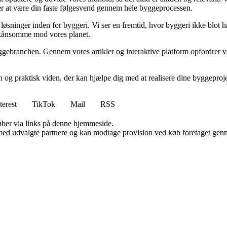
sker at være din faste følgesvend gennem hele byggeprocessen.
sninger inden for byggeri. Vi ser en fremtid, hvor byggeri ikke blot ha
skånsomme mod vores planet.
ggebranchen. Gennem vores artikler og interaktive platform opfordrer vi 
n og praktisk viden, der kan hjælpe dig med at realisere dine byggepro
terest
TikTok
Mail
RSS
 køber via links på denne hjemmeside.
med udvalgte partnere og kan modtage provision ved køb foretaget gennem