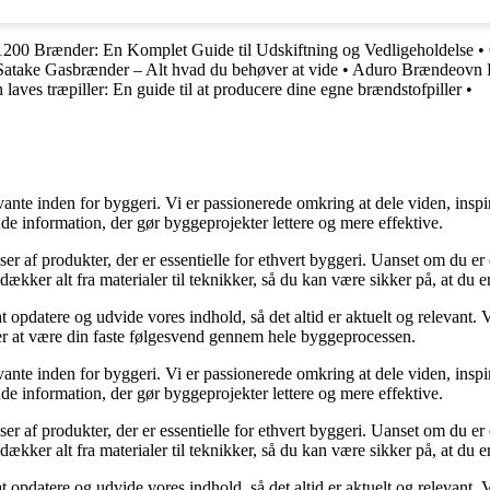
00 Brænder: En Komplet Guide til Udskiftning og Vedligeholdelse
•
Satake Gasbrænder – Alt hvad du behøver at vide
•
Aduro Brændeovn Re
 laves træpiller: En guide til at producere dine egne brændstofpiller
•
ante inden for byggeri. Vi er passionerede omkring at dele viden, inspi
nde information, der gør byggeprojekter lettere og mere effektive.
lser af produkter, der er essentielle for ethvert byggeri. Uanset om du e
kker alt fra materialer til teknikker, så du kan være sikker på, at du er 
at opdatere og udvide vores indhold, så det altid er aktuelt og relevant. V
sker at være din faste følgesvend gennem hele byggeprocessen.
ante inden for byggeri. Vi er passionerede omkring at dele viden, inspi
nde information, der gør byggeprojekter lettere og mere effektive.
lser af produkter, der er essentielle for ethvert byggeri. Uanset om du e
kker alt fra materialer til teknikker, så du kan være sikker på, at du er 
at opdatere og udvide vores indhold, så det altid er aktuelt og relevant. V