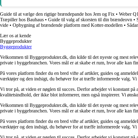
Guide til at vælge den rigtige brændepande hos Jem og Fix
•
Weber Q12
Træpiller hos Bauhaus
•
Guide til valg af skorsten til din brændeovn
•
vide
•
Opbygning af brændende platform med Kotter-modellen
•
Sådan
Lær os at kende
Byggeprodukter
Byggeprodukter
Velkommen til Byggeprodukter.dk, din kilde til det nyeste og mest relev
private i byggebranchen. Vores mål er at skabe et rum, hvor alle kan fi
På vores platform finder du en bred vifte af artikler, guides og anmelde
værktøjer og den indsigt, du behøver for at træffe informerede valg. Vi dæ
Vi tror på, at viden er nøglen til succes. Derfor arbejder vi konstant på 
kvalitetsindhold, der ikke blot informerer, men også inspirerer. Vi øn
Velkommen til Byggeprodukter.dk, din kilde til det nyeste og mest relev
private i byggebranchen. Vores mål er at skabe et rum, hvor alle kan fi
På vores platform finder du en bred vifte af artikler, guides og anmelde
værktøjer og den indsigt, du behøver for at træffe informerede valg. Vi dæ
Vi tror på, at viden er nøglen til succes. Derfor arbejder vi konstant på 