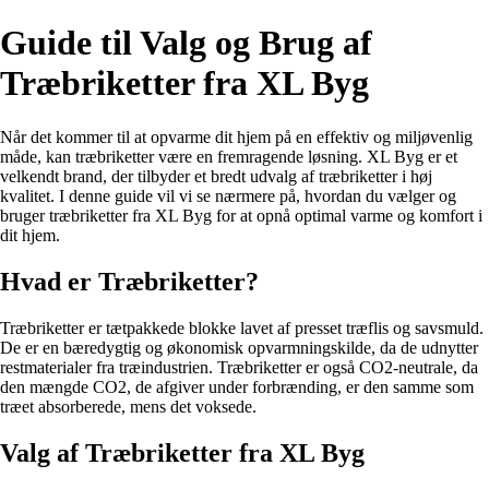
Guide til Valg og Brug af
Træbriketter fra XL Byg
Når det kommer til at opvarme dit hjem på en effektiv og miljøvenlig
måde, kan træbriketter være en fremragende løsning. XL Byg er et
velkendt brand, der tilbyder et bredt udvalg af træbriketter i høj
kvalitet. I denne guide vil vi se nærmere på, hvordan du vælger og
bruger træbriketter fra XL Byg for at opnå optimal varme og komfort i
dit hjem.
Hvad er Træbriketter?
Træbriketter er tætpakkede blokke lavet af presset træflis og savsmuld.
De er en bæredygtig og økonomisk opvarmningskilde, da de udnytter
restmaterialer fra træindustrien. Træbriketter er også CO2-neutrale, da
den mængde CO2, de afgiver under forbrænding, er den samme som
træet absorberede, mens det voksede.
Valg af Træbriketter fra XL Byg