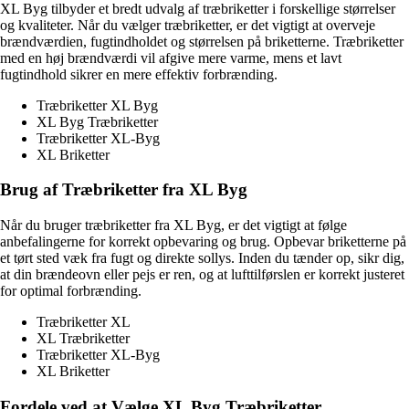
XL Byg tilbyder et bredt udvalg af træbriketter i forskellige størrelser
og kvaliteter. Når du vælger træbriketter, er det vigtigt at overveje
brændværdien, fugtindholdet og størrelsen på briketterne. Træbriketter
med en høj brændværdi vil afgive mere varme, mens et lavt
fugtindhold sikrer en mere effektiv forbrænding.
Træbriketter XL Byg
XL Byg Træbriketter
Træbriketter XL-Byg
XL Briketter
Brug af Træbriketter fra XL Byg
Når du bruger træbriketter fra XL Byg, er det vigtigt at følge
anbefalingerne for korrekt opbevaring og brug. Opbevar briketterne på
et tørt sted væk fra fugt og direkte sollys. Inden du tænder op, sikr dig,
at din brændeovn eller pejs er ren, og at lufttilførslen er korrekt justeret
for optimal forbrænding.
Træbriketter XL
XL Træbriketter
Træbriketter XL-Byg
XL Briketter
Fordele ved at Vælge XL Byg Træbriketter