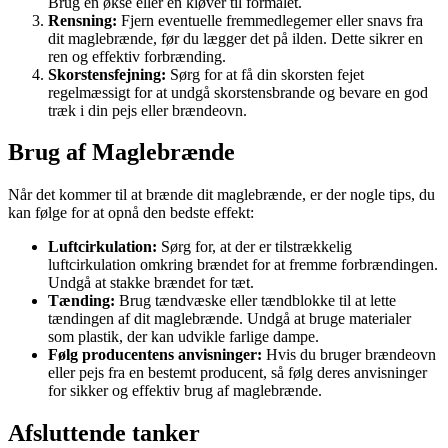
Brug en økse eller en kløver til formålet.
Rensning:
Fjern eventuelle fremmedlegemer eller snavs fra
dit maglebrænde, før du lægger det på ilden. Dette sikrer en
ren og effektiv forbrænding.
Skorstensfejning:
Sørg for at få din skorsten fejet
regelmæssigt for at undgå skorstensbrande og bevare en god
træk i din pejs eller brændeovn.
Brug af Maglebrænde
Når det kommer til at brænde dit maglebrænde, er der nogle tips, du
kan følge for at opnå den bedste effekt:
Luftcirkulation:
Sørg for, at der er tilstrækkelig
luftcirkulation omkring brændet for at fremme forbrændingen.
Undgå at stakke brændet for tæt.
Tænding:
Brug tændvæske eller tændblokke til at lette
tændingen af dit maglebrænde. Undgå at bruge materialer
som plastik, der kan udvikle farlige dampe.
Følg producentens anvisninger:
Hvis du bruger brændeovn
eller pejs fra en bestemt producent, så følg deres anvisninger
for sikker og effektiv brug af maglebrænde.
Afsluttende tanker