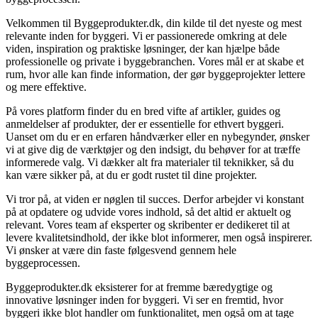
Velkommen til Byggeprodukter.dk, din kilde til det nyeste og mest
relevante inden for byggeri. Vi er passionerede omkring at dele
viden, inspiration og praktiske løsninger, der kan hjælpe både
professionelle og private i byggebranchen. Vores mål er at skabe et
rum, hvor alle kan finde information, der gør byggeprojekter lettere
og mere effektive.
På vores platform finder du en bred vifte af artikler, guides og
anmeldelser af produkter, der er essentielle for ethvert byggeri.
Uanset om du er en erfaren håndværker eller en nybegynder, ønsker
vi at give dig de værktøjer og den indsigt, du behøver for at træffe
informerede valg. Vi dækker alt fra materialer til teknikker, så du
kan være sikker på, at du er godt rustet til dine projekter.
Vi tror på, at viden er nøglen til succes. Derfor arbejder vi konstant
på at opdatere og udvide vores indhold, så det altid er aktuelt og
relevant. Vores team af eksperter og skribenter er dedikeret til at
levere kvalitetsindhold, der ikke blot informerer, men også inspirerer.
Vi ønsker at være din faste følgesvend gennem hele
byggeprocessen.
Byggeprodukter.dk eksisterer for at fremme bæredygtige og
innovative løsninger inden for byggeri. Vi ser en fremtid, hvor
byggeri ikke blot handler om funktionalitet, men også om at tage