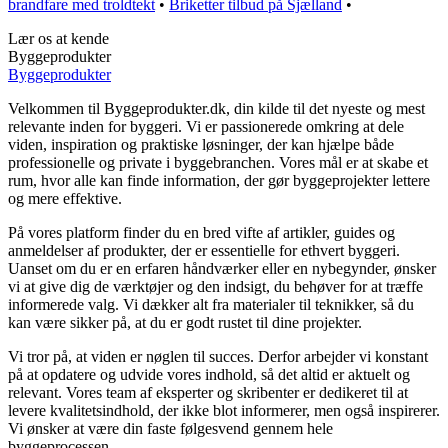
brandfare med troldtekt
•
Briketter tilbud på Sjælland
•
Lær os at kende
Byggeprodukter
Byggeprodukter
Velkommen til Byggeprodukter.dk, din kilde til det nyeste og mest
relevante inden for byggeri. Vi er passionerede omkring at dele
viden, inspiration og praktiske løsninger, der kan hjælpe både
professionelle og private i byggebranchen. Vores mål er at skabe et
rum, hvor alle kan finde information, der gør byggeprojekter lettere
og mere effektive.
På vores platform finder du en bred vifte af artikler, guides og
anmeldelser af produkter, der er essentielle for ethvert byggeri.
Uanset om du er en erfaren håndværker eller en nybegynder, ønsker
vi at give dig de værktøjer og den indsigt, du behøver for at træffe
informerede valg. Vi dækker alt fra materialer til teknikker, så du
kan være sikker på, at du er godt rustet til dine projekter.
Vi tror på, at viden er nøglen til succes. Derfor arbejder vi konstant
på at opdatere og udvide vores indhold, så det altid er aktuelt og
relevant. Vores team af eksperter og skribenter er dedikeret til at
levere kvalitetsindhold, der ikke blot informerer, men også inspirerer.
Vi ønsker at være din faste følgesvend gennem hele
byggeprocessen.