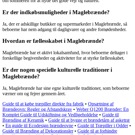
om sommeren for at nyde det gode vejr og naturen.
Er der indkøbsmuligheder i Maglebrænde?
Ja, der er adskillige butikker og supermarkeder i Maglebrænde, så
beboerne har nem adgang til dagligvarer og andre fornødenheder.
Hvordan er fællesskabet i Maglebrænde?
Maglebrænde har et aktivt lokalsamfund, hvor beboerne deltager i
forskellige begivenheder og aktiviteter for at styrke fællesskabet.
Er der nogen specielle kulturelle traditioner i
Maglebrænde?
Ja, Maglebrænde har sine egne kulturelle traditioner, som beboerne
værner om og fejrer gennem året.
Guide til at købe træpiller direkte fra fabrik
•
Opsætning af
Brændeovn: Regler og Afstandskrav
•
Weber Q1200 Brænder: En
Komplet Guide til Udskiftning og Vedligeholdelse
•
Guide til
Brænding af Keramik
•
Guide til at bygge et brændetårn af asketræ
•
En guide til Ecodesign brændeovne
•
Guide til Træpiller i Odder
•
Guide til Brænding af Dekorationsler
•
Guide til at forhindre