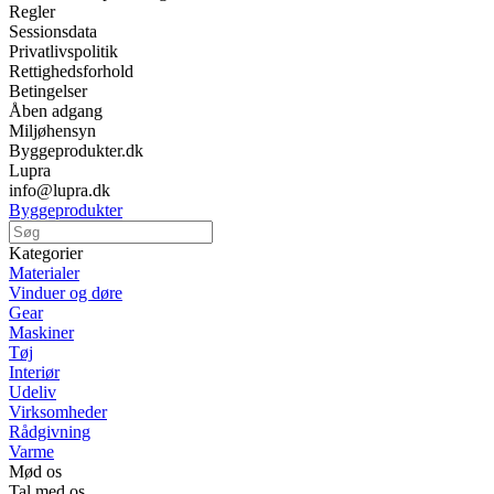
Regler
Sessionsdata
Privatlivspolitik
Rettighedsforhold
Betingelser
Åben adgang
Miljøhensyn
Byggeprodukter.dk
Lupra
info@lupra.dk
Byggeprodukter
Kategorier
Materialer
Vinduer og døre
Gear
Maskiner
Tøj
Interiør
Udeliv
Virksomheder
Rådgivning
Varme
Mød os
Tal med os