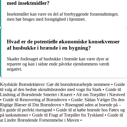
med insektmidler?
Insektmidler kan være en del af forebyggende foranstaltninger,
men bør bruges med forsigtighed i hjemmet.
Hvad er de potentielle økonomiske konsekvenser
af husbukke i brænde i en bygning?
Skader forårsaget af husbukke i brænde kan være dyre at
reparere og kan i sidste ende påvirke ejendommens værdi
negativt.
Krydskile Brændekløver: Gør dit brændetræarbejde nemmere
•
Guide
til valg af den bedste ukrudtsbrænder med vogn fra Stark
•
Guide til
Lindring af Brændende Smerter i Knæet
•
Alt om Træpiller i Næstved
•
Guide til Renovering af Brændeovn
•
Guide: Sådan Vælger Du den
Rigtige Blæser til Din Brændeovn
•
Risengrød uden at brænde på –
En guide til perfekt risengrød
•
Guide til at købe brænde hos Føtex og
på tankstationer
•
Guide til Fragt af Træpiller fra Tyskland
•
Guide til
at Lindre Brændende Fornemmelse i Maven
•