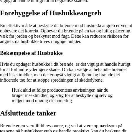
vigtigt at handle hurtigt for at begrænse skaden.
Forebyggelse af Husbukkeangreb
En effektiv måde at beskytte dit brænde mod husbukkeangreb er ved at
opbevare det korrekt. Opbevar dit brænde på en tør og luftig placering,
væk fra jorden og beskyttet mod fugt. Dette kan reducere risikoen for
angreb, da husbukke trives i fugtige miljøer.
Bekæmpelse af Husbukke
Hvis du opdager husbukke i dit brænde, er det vigtigt at handle hurtigt
for at forhindre yderligere skade. Du kan vælge at behandle brændet
med insektmidler, men det er også vigtigt at fjerne og brænde det
inficerede træ for at stoppe spredningen af skadedyrene.
Husk altid at følge producentens anvisninger, når du
bruger insektmidler, og sørg for at beskytte dig selv og
miljøet mod unødig eksponering.
Afsluttende tanker
Brænde er en værdifuld ressource, og ved at være opmærksom på
tegnene på husbukkeangreb og handle proaktivt, kan du beskytte dit