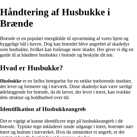
Håndtering af Husbukke i
Brænde
Brænde er en populær energikilde til opvarmning af vores hjem og
hyggelige bål i haven. Dog kan brændet blive angrebet af skadedyr
som husbukke, hvilket kan forårsage store skader. Her giver vi dig en
guide til at håndtere husbukke i brænde og beskytte dit træ.
Hvad er Husbukke?
Husbukke
er en fælles betegnelse for en række træborende insekter,
der lever og formerer sig i træværk. Disse skadedyr kan være særligt
ødelæggende for brænde, da de larver, der lever i træet, kan svække
dets struktur og holdbarhed over tid.
Identifikation af Husbukkeangreb
Det er vigtigt at kunne identificere tegn på husbukkeangreb i dit
brænde. Typiske tegn inkluderer runde udgange i træet, borestøv nær
træet og hulrum i træværket. Hvis du mistænker et angreb, er det