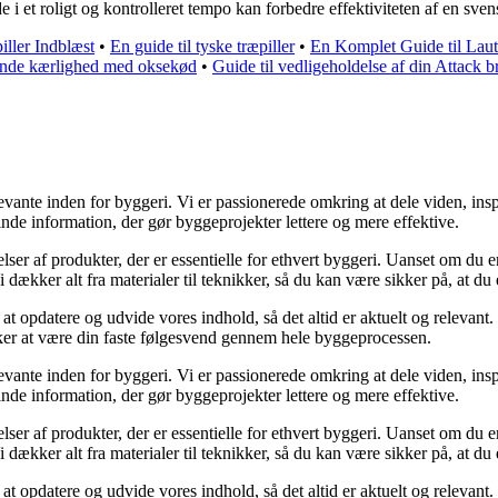
i et roligt og kontrolleret tempo kan forbedre effektiviteten af en sve
iller Indblæst
•
En guide til tyske træpiller
•
En Komplet Guide til Lau
dende kærlighed med oksekød
•
Guide til vedligeholdelse af din Attack
vante inden for byggeri. Vi er passionerede omkring at dele viden, insp
inde information, der gør byggeprojekter lettere og mere effektive.
elser af produkter, der er essentielle for ethvert byggeri. Uanset om du
ækker alt fra materialer til teknikker, så du kan være sikker på, at du er
 at opdatere og udvide vores indhold, så det altid er aktuelt og relevant. 
nsker at være din faste følgesvend gennem hele byggeprocessen.
vante inden for byggeri. Vi er passionerede omkring at dele viden, insp
inde information, der gør byggeprojekter lettere og mere effektive.
elser af produkter, der er essentielle for ethvert byggeri. Uanset om du
ækker alt fra materialer til teknikker, så du kan være sikker på, at du er
 at opdatere og udvide vores indhold, så det altid er aktuelt og relevant. 