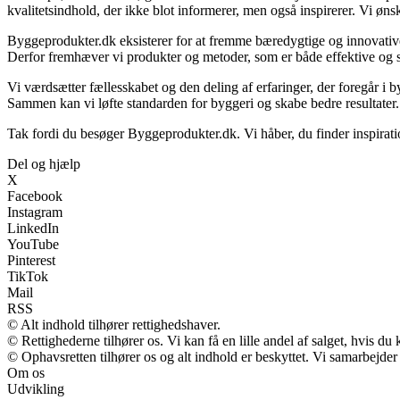
kvalitetsindhold, der ikke blot informerer, men også inspirerer. Vi ø
Byggeprodukter.dk eksisterer for at fremme bæredygtige og innovative 
Derfor fremhæver vi produkter og metoder, som er både effektive og
Vi værdsætter fællesskabet og den deling af erfaringer, der foregår i b
Sammen kan vi løfte standarden for byggeri og skabe bedre resultater.
Tak fordi du besøger Byggeprodukter.dk. Vi håber, du finder inspirat
Del og hjælp
X
Facebook
Instagram
LinkedIn
YouTube
Pinterest
TikTok
Mail
RSS
© Alt indhold tilhører rettighedshaver.
© Rettighederne tilhører os. Vi kan få en lille andel af salget, hvis d
© Ophavsretten tilhører os og alt indhold er beskyttet. Vi samarbejder
Om os
Udvikling