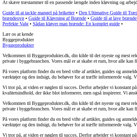
At skære træstammer til en passende længde inden kløvning og arbejde 
Guide til at tackle mangel på briketter
•
Den Ultimative Guide til Træp
brændeovn
•
Guide til Kløvning af Brænde
•
Guide til at lave bræn
Perfekte Valg
•
Sådan kløver man brænde: En komplet guide
•
Lær os at kende
Byggeprodukter
Byggeprodukter
Velkommen til Byggeprodukter.dk, din kilde til det nyeste og mest rele
private i byggebranchen. Vores mål er at skabe et rum, hvor alle kan f
På vores platform finder du en bred vifte af artikler, guides og anmeld
værktøjer og den indsigt, du behøver for at træffe informerede valg. Vi d
Vi tror på, at viden er nøglen til succes. Derfor arbejder vi konstant på
kvalitetsindhold, der ikke blot informerer, men også inspirerer. Vi ø
Velkommen til Byggeprodukter.dk, din kilde til det nyeste og mest rele
private i byggebranchen. Vores mål er at skabe et rum, hvor alle kan f
På vores platform finder du en bred vifte af artikler, guides og anmeld
værktøjer og den indsigt, du behøver for at træffe informerede valg. Vi d
Vi tror på, at viden er nøglen til succes. Derfor arbejder vi konstant på