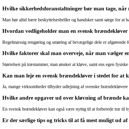
Hvilke sikkerhedsforanstaltninger bør man tage, nå
Man bør altid bære beskyttelsesbriller og handsker samt sørge for at ha
Hvordan vedligeholder man en svensk brændekløver f
Regelmæssig rengøring og smøring af bevægelige dele er afgørende for
Hvilke faktorer skal man overveje, når man vælger 
Størrelsen på træstammer, man ønsker at kløve, samt ens egen fysiske
Kan man leje en svensk brændekløver i stedet for at 
Ja, mange virksomheder tilbyder udlejning af svenske brændekløvere t
Hvilke andre opgaver ud over kløvning af brænde ka
En svensk brændekløver kan også være nyttig til at forberede træ til by
Er der særlige tips og tricks til at få mest muligt ud 