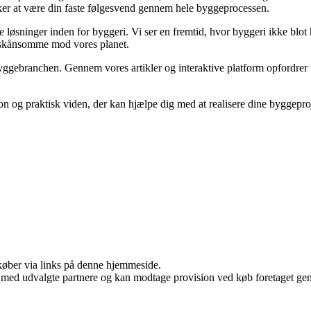
nsker at være din faste følgesvend gennem hele byggeprocessen.
løsninger inden for byggeri. Vi ser en fremtid, hvor byggeri ikke blot 
 skånsomme mod vores planet.
yggebranchen. Gennem vores artikler og interaktive platform opfordrer vi
ion og praktisk viden, der kan hjælpe dig med at realisere dine byggep
u køber via links på denne hjemmeside.
 med udvalgte partnere og kan modtage provision ved køb foretaget genne