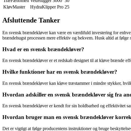
TræFænomen
VedHugger 3000
30
KløvMaster
HydraKlipper Pro
25
Afsluttende Tanker
En svensk brændekløver kan være en værdifuld investering for enhver,
brændehugst processen mere effektiv og bekvem. Husk altid at følge 
Hvad er en svensk brændekløver?
En svensk brændekløver er et redskab designet til at kløve brænde effe
Hvilke funktioner har en svensk brændekløver?
En svensk brændekløver kan kløve træstammer i mindre stykker, hvilke
Hvordan adskiller en svensk brændekløver sig fra a
En svensk brændekløver er kendt for sin holdbarhed og effektivitet 
Hvordan bruger man en svensk brændekløver korrek
Det er vigtigt at følge producentens instruktioner og bruge beskyttel