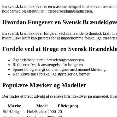
En svensk brændekløver er en maskine designet til at kløve træstamme
holdbarhed og effektivitet i træbearbejdningsindustrien.
Hvordan Fungerer en Svensk Brændekløv
En svensk brændekløver fungerer ved at anvende hydraulisk kraft til at
hydrauliske kraft kan justeres for at imødekomme forskellige træsorter 
Fordele ved at Bruge en Svensk Brændekl
Øger effektiviteten i brændehugstprocessen
Reducerer fysisk anstrengelse for brugeren
Sparer tid og energi sammenlignet med manuel kløvning
Kan kløve træ i forskellige størrelser og former
Populære Mærker og Modeller
Der findes et bredt udvalg af svenske brændekløver på markedet, hve
Mærke
Model
Effekt (ton)
StilHärliga
HolzSpalter 2000
20