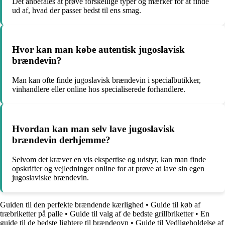
Det anbefales at prøve forskellige typer og mærker for at finde
ud af, hvad der passer bedst til ens smag.
Hvor kan man købe autentisk jugoslavisk
brændevin?
Man kan ofte finde jugoslavisk brændevin i specialbutikker,
vinhandlere eller online hos specialiserede forhandlere.
Hvordan kan man selv lave jugoslavisk
brændevin derhjemme?
Selvom det kræver en vis ekspertise og udstyr, kan man finde
opskrifter og vejledninger online for at prøve at lave sin egen
jugoslaviske brændevin.
Guiden til den perfekte brændende kærlighed
•
Guide til køb af
træbriketter på palle
•
Guide til valg af de bedste grillbriketter
•
En
guide til de bedste lightere til brændeovn
•
Guide til Vedligeholdelse af