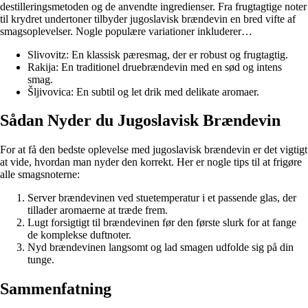
destilleringsmetoden og de anvendte ingredienser. Fra frugtagtige noter
til krydret undertoner tilbyder jugoslavisk brændevin en bred vifte af
smagsoplevelser. Nogle populære variationer inkluderer…
Slivovitz: En klassisk pæresmag, der er robust og frugtagtig.
Rakija: En traditionel druebrændevin med en sød og intens
smag.
Šljivovica: En subtil og let drik med delikate aromaer.
Sådan Nyder du Jugoslavisk Brændevin
For at få den bedste oplevelse med jugoslavisk brændevin er det vigtigt
at vide, hvordan man nyder den korrekt. Her er nogle tips til at frigøre
alle smagsnoterne:
Server brændevinen ved stuetemperatur i et passende glas, der
tillader aromaerne at træde frem.
Lugt forsigtigt til brændevinen før den første slurk for at fange
de komplekse duftnoter.
Nyd brændevinen langsomt og lad smagen udfolde sig på din
tunge.
Sammenfatning