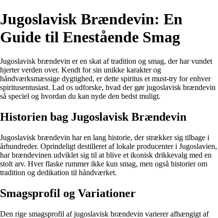
Jugoslavisk Brændevin: En
Guide til Enestående Smag
Jugoslavisk brændevin er en skat af tradition og smag, der har vundet
hjerter verden over. Kendt for sin unikke karakter og
håndværksmæssige dygtighed, er dette spiritus et must-try for enhver
spiritusentusiast. Lad os udforske, hvad der gør jugoslavisk brændevin
så speciel og hvordan du kan nyde den bedst muligt.
Historien bag Jugoslavisk Brændevin
Jugoslavisk brændevin har en lang historie, der strækker sig tilbage i
århundreder. Oprindeligt destilleret af lokale producenter i Jugoslavien,
har brændevinen udviklet sig til at blive et ikonisk drikkevalg med en
stolt arv. Hver flaske rummer ikke kun smag, men også historier om
tradition og dedikation til håndværket.
Smagsprofil og Variationer
Den rige smagsprofil af jugoslavisk brændevin varierer afhængigt af