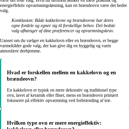
være det rette valg. Hvis du derimod ønsker en mere praktisk og
energieffektiv opvarmningsløsning, kan en brændeovn være det bedre
valg.
Konklusion: Både kakkelovne og brændeovne har deres
egne fordele og egner sig til forskellige behov. Det bedste
valg afhænger af dine præferencer og opvarmningskrav.
Uanset om du vælger en kakkelovn eller en brændeovn, er begge
varmekilder gode valg, der kan give dig en hyggelig og varm
atmosfære derhjemme.
Hvad er forskellen mellem en kakkelovn og en
brændeovn?
En kakkelovn er typisk en mere dekorativ og traditionel type
ovn, lavet af keramik eller fliser, mens en brændeovn primært
fokuserer på effektiv opvarmning ved forbrænding af træ.
Hvilken type ovn er mere energieffektiv: