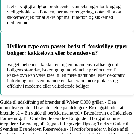
Det er vigtigt at følge producentens anbefalinger for brug og
vedligeholdelse af ovnen, herunder rengøring, optænding og
sikkerhedstjek for at sikre optimal funktion og sikkerhed
derhjemme.
Hvilken type ovn passer bedst til forskellige typer
boliger: kakkelovn eller brændeovn?
Valget mellem en kakkelovn og en brændeovn afhænger af
boligens størrelse, isolering og individuelle præferencer. En
kakkelovn kan være ideel til en mere traditionel eller dekorativ
indretning, mens en brændeovn kan være mere praktisk og
effektiv i moderne eller velisolerede boliger.
Guide til udskiftning af brænder til Weber Q300 grillen
•
Den
ultimative guide til brændenælde pandekager
•
Risengrød uden at
brænde på – En guide til perfekt risengrød
•
Brændeovn og Indendørs
Forurening: En Omfattende Guide
•
En guide til brug af ramme
træpiller
•
Brænding af Tagpap i Regnvejr: Tips og Tricks
•
Guide til
Svendsen Brændeovn Reservedele
•
Hvorfor brænder vi hekse af til