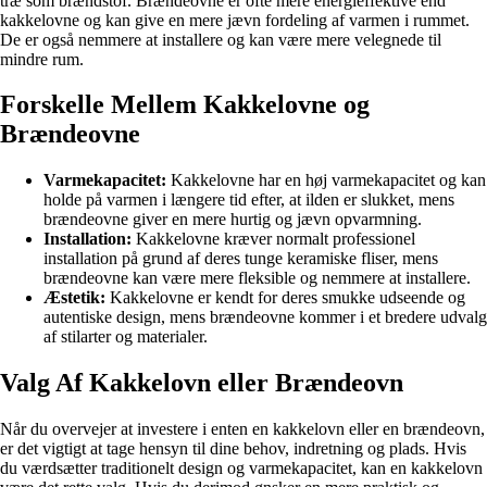
træ som brændstof. Brændeovne er ofte mere energieffektive end
kakkelovne og kan give en mere jævn fordeling af varmen i rummet.
De er også nemmere at installere og kan være mere velegnede til
mindre rum.
Forskelle Mellem Kakkelovne og
Brændeovne
Varmekapacitet:
Kakkelovne har en høj varmekapacitet og kan
holde på varmen i længere tid efter, at ilden er slukket, mens
brændeovne giver en mere hurtig og jævn opvarmning.
Installation:
Kakkelovne kræver normalt professionel
installation på grund af deres tunge keramiske fliser, mens
brændeovne kan være mere fleksible og nemmere at installere.
Æstetik:
Kakkelovne er kendt for deres smukke udseende og
autentiske design, mens brændeovne kommer i et bredere udvalg
af stilarter og materialer.
Valg Af Kakkelovn eller Brændeovn
Når du overvejer at investere i enten en kakkelovn eller en brændeovn,
er det vigtigt at tage hensyn til dine behov, indretning og plads. Hvis
du værdsætter traditionelt design og varmekapacitet, kan en kakkelovn