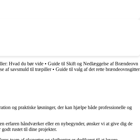
ller: Hvad du bør vide
•
Guide til Skift og Nedlæggelse af Brændeovn
e af savsmuld til træpiller
•
Guide til valg af det rette brændeovnsgitter
ration og praktiske løsninger, der kan hjælpe både professionelle og
r en erfaren håndværker eller en nybegynder, ønsker vi at give dig de
godt rustet til dine projekter.
ores team af eksperter og skribenter er dedikeret til at levere