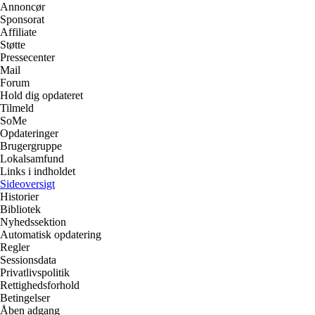
Annoncør
Sponsorat
Affiliate
Støtte
Pressecenter
Mail
Forum
Hold dig opdateret
Tilmeld
SoMe
Opdateringer
Brugergruppe
Lokalsamfund
Links i indholdet
Sideoversigt
Historier
Bibliotek
Nyhedssektion
Automatisk opdatering
Regler
Sessionsdata
Privatlivspolitik
Rettighedsforhold
Betingelser
Åben adgang