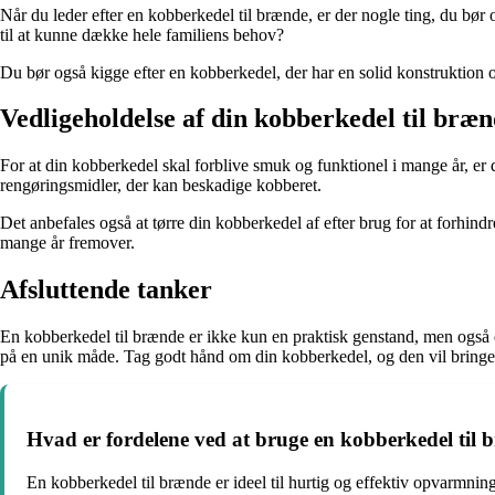
Når du leder efter en kobberkedel til brænde, er der nogle ting, du bør o
til at kunne dække hele familiens behov?
Du bør også kigge efter en kobberkedel, der har en solid konstruktion og
Vedligeholdelse af din kobberkedel til bræ
For at din kobberkedel skal forblive smuk og funktionel i mange år, er
rengøringsmidler, der kan beskadige kobberet.
Det anbefales også at tørre din kobberkedel af efter brug for at forhind
mange år fremover.
Afsluttende tanker
En kobberkedel til brænde er ikke kun en praktisk genstand, men også e
på en unik måde. Tag godt hånd om din kobberkedel, og den vil bringe 
Hvad er fordelene ved at bruge en kobberkedel til
En kobberkedel til brænde er ideel til hurtig og effektiv opvarmnin