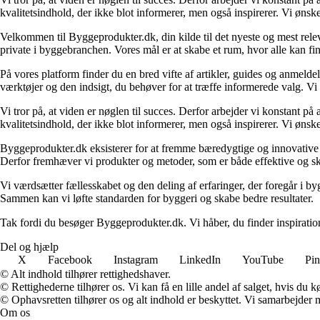
kvalitetsindhold, der ikke blot informerer, men også inspirerer. Vi øn
Velkommen til Byggeprodukter.dk, din kilde til det nyeste og mest relev
private i byggebranchen. Vores mål er at skabe et rum, hvor alle kan fi
På vores platform finder du en bred vifte af artikler, guides og anmelde
værktøjer og den indsigt, du behøver for at træffe informerede valg. Vi dæ
Vi tror på, at viden er nøglen til succes. Derfor arbejder vi konstant på 
kvalitetsindhold, der ikke blot informerer, men også inspirerer. Vi øn
Byggeprodukter.dk eksisterer for at fremme bæredygtige og innovative lø
Derfor fremhæver vi produkter og metoder, som er både effektive og 
Vi værdsætter fællesskabet og den deling af erfaringer, der foregår i by
Sammen kan vi løfte standarden for byggeri og skabe bedre resultater.
Tak fordi du besøger Byggeprodukter.dk. Vi håber, du finder inspiratio
Del og hjælp
X
Facebook
Instagram
LinkedIn
YouTube
Pin
© Alt indhold tilhører rettighedshaver.
© Rettighederne tilhører os. Vi kan få en lille andel af salget, hvis du
© Ophavsretten tilhører os og alt indhold er beskyttet. Vi samarbejder 
Om os