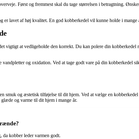
verveje. Først og fremmest skal du tage størrelsen i betragtning. Ønsker d
 er lavet af høj kvalitet. En god kobberkedel vil kunne holde i mange år
nde
 det vigtigt at vedligeholde den korrekt. Du kan polere din kobberkedel
re vandpletter og oxidation. Ved at tage godt vare på din kobberkedel sik
n smuk og æstetisk tilføjelse til dit hjem. Ved at vælge en kobberkedel
glæde og varme til dit hjem i mange år.
 brænde?
g, da kobber leder varmen godt.