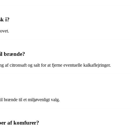
sk i?
hovet.
il brænde?
f citronsaft og salt for at fjerne eventuelle kalkaflejringer.
l brænde til et miljøvenligt valg.
per af komfurer?