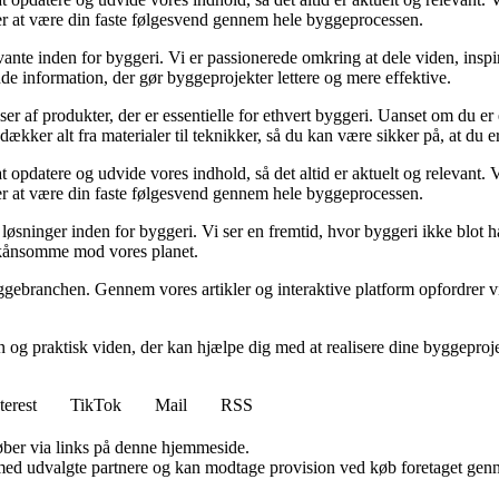
sker at være din faste følgesvend gennem hele byggeprocessen.
ante inden for byggeri. Vi er passionerede omkring at dele viden, inspi
nde information, der gør byggeprojekter lettere og mere effektive.
lser af produkter, der er essentielle for ethvert byggeri. Uanset om du e
kker alt fra materialer til teknikker, så du kan være sikker på, at du er 
at opdatere og udvide vores indhold, så det altid er aktuelt og relevant. V
sker at være din faste følgesvend gennem hele byggeprocessen.
sninger inden for byggeri. Vi ser en fremtid, hvor byggeri ikke blot ha
skånsomme mod vores planet.
ggebranchen. Gennem vores artikler og interaktive platform opfordrer vi 
n og praktisk viden, der kan hjælpe dig med at realisere dine byggepro
terest
TikTok
Mail
RSS
 køber via links på denne hjemmeside.
med udvalgte partnere og kan modtage provision ved køb foretaget gennem