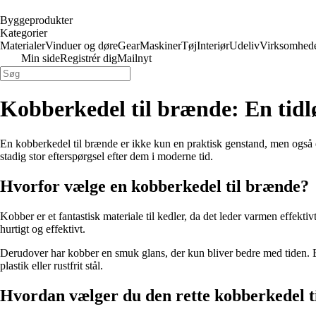
Byggeprodukter
Kategorier
Materialer
Vinduer og døre
Gear
Maskiner
Tøj
Interiør
Udeliv
Virksomhed
Min side
Registrér dig
Mailnyt
Kobberkedel til brænde: En tidlø
En kobberkedel til brænde er ikke kun en praktisk genstand, men også en
stadig stor efterspørgsel efter dem i moderne tid.
Hvorfor vælge en kobberkedel til brænde?
Kobber er et fantastisk materiale til kedler, da det leder varmen effe
hurtigt og effektivt.
Derudover har kobber en smuk glans, der kun bliver bedre med tiden. En
plastik eller rustfrit stål.
Hvordan vælger du den rette kobberkedel t