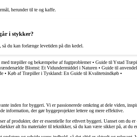
rmål, herunder til te og kaffe.
går i stykker?
, så du kan forlænge levetiden på din kedel.
g med træpiller og bekæmpelse af fugtproblemer
•
Guide til Ystad Træpi
ændenælde Blomst: Et Vidundermiddel i Naturen
•
Guide til anvendels
de
•
Køb af Træpiller i Tyskland: En Guide til Kvalitetsindkøb
•
ante inden for byggeri. Vi er passionerede omkring at dele viden, inspi
nde information, der gør byggeprojekter lettere og mere effektive.
lser af produkter, der er essentielle for ethvert byggeri. Uanset om du e
kker alt fra materialer til teknikker, så du kan være sikker på, at du er 
at opdatere og udvide vores indhold, så det altid er aktuelt og relevant. V