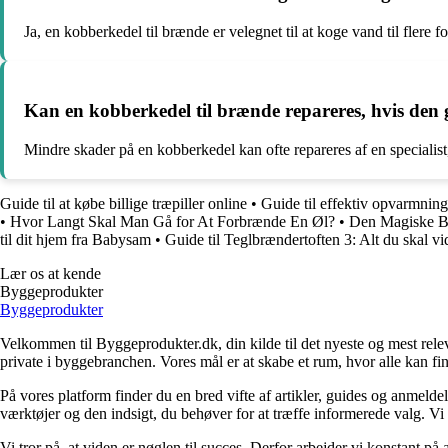
Ja, en kobberkedel til brænde er velegnet til at koge vand til flere fo
Kan en kobberkedel til brænde repareres, hvis den 
Mindre skader på en kobberkedel kan ofte repareres af en specialist
Guide til at købe billige træpiller online
•
Guide til effektiv opvarmnin
•
Hvor Langt Skal Man Gå for At Forbrænde En Øl?
•
Den Magiske Br
til dit hjem fra Babysam
•
Guide til Teglbrændertoften 3: Alt du skal vi
Lær os at kende
Byggeprodukter
Byggeprodukter
Velkommen til Byggeprodukter.dk, din kilde til det nyeste og mest relev
private i byggebranchen. Vores mål er at skabe et rum, hvor alle kan fi
På vores platform finder du en bred vifte af artikler, guides og anmelde
værktøjer og den indsigt, du behøver for at træffe informerede valg. Vi dæ
Vi tror på, at viden er nøglen til succes. Derfor arbejder vi konstant på 