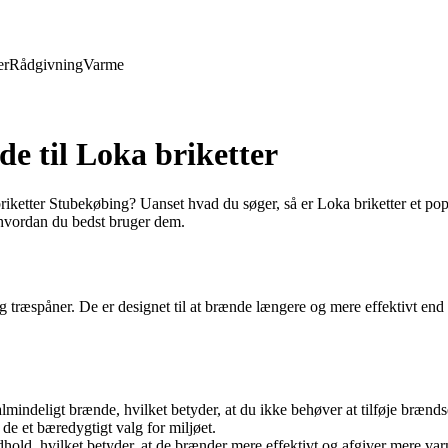
er
Rådgivning
Varme
e til Loka briketter
a briketter Stubekøbing? Uanset hvad du søger, så er Loka briketter et p
l, hvordan du bedst bruger dem.
g træspåner. De er designet til at brænde længere og mere effektivt end t
mindeligt brænde, hvilket betyder, at du ikke behøver at tilføje brændse
de et bæredygtigt valg for miljøet.
dhold, hvilket betyder, at de brænder mere effektivt og afgiver mere va