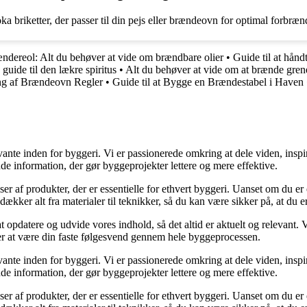
briketter, der passer til din pejs eller brændeovn for optimal forbræn
ændereol: Alt du behøver at vide om brændbare olier
•
Guide til at hån
uide til den lækre spiritus
•
Alt du behøver at vide om at brænde gren
ng af Brændeovn Regler
•
Guide til at Bygge en Brændestabel i Haven
ante inden for byggeri. Vi er passionerede omkring at dele viden, inspi
nde information, der gør byggeprojekter lettere og mere effektive.
lser af produkter, der er essentielle for ethvert byggeri. Uanset om du e
kker alt fra materialer til teknikker, så du kan være sikker på, at du er 
at opdatere og udvide vores indhold, så det altid er aktuelt og relevant. V
sker at være din faste følgesvend gennem hele byggeprocessen.
ante inden for byggeri. Vi er passionerede omkring at dele viden, inspi
nde information, der gør byggeprojekter lettere og mere effektive.
lser af produkter, der er essentielle for ethvert byggeri. Uanset om du e