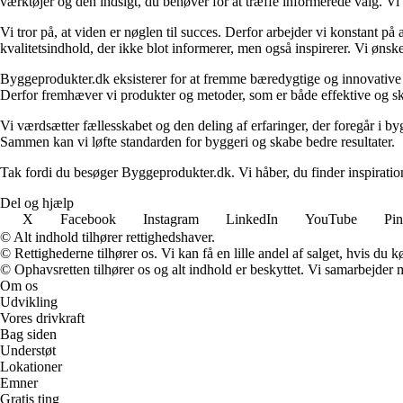
værktøjer og den indsigt, du behøver for at træffe informerede valg. Vi dæ
Vi tror på, at viden er nøglen til succes. Derfor arbejder vi konstant på 
kvalitetsindhold, der ikke blot informerer, men også inspirerer. Vi øn
Byggeprodukter.dk eksisterer for at fremme bæredygtige og innovative lø
Derfor fremhæver vi produkter og metoder, som er både effektive og 
Vi værdsætter fællesskabet og den deling af erfaringer, der foregår i by
Sammen kan vi løfte standarden for byggeri og skabe bedre resultater.
Tak fordi du besøger Byggeprodukter.dk. Vi håber, du finder inspiratio
Del og hjælp
X
Facebook
Instagram
LinkedIn
YouTube
Pin
© Alt indhold tilhører rettighedshaver.
© Rettighederne tilhører os. Vi kan få en lille andel af salget, hvis du
© Ophavsretten tilhører os og alt indhold er beskyttet. Vi samarbejder 
Om os
Udvikling
Vores drivkraft
Bag siden
Understøt
Lokationer
Emner
Gratis ting