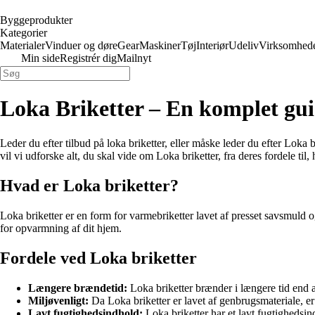
Byggeprodukter
Kategorier
Materialer
Vinduer og døre
Gear
Maskiner
Tøj
Interiør
Udeliv
Virksomhed
Min side
Registrér dig
Mailnyt
Loka Briketter – En komplet guid
Leder du efter tilbud på loka briketter, eller måske leder du efter Lok
vil vi udforske alt, du skal vide om Loka briketter, fra deres fordele ti
Hvad er Loka briketter?
Loka briketter er en form for varmebriketter lavet af presset savsmuld o
for opvarmning af dit hjem.
Fordele ved Loka briketter
Længere brændetid:
Loka briketter brænder i længere tid end al
Miljøvenligt:
Da Loka briketter er lavet af genbrugsmateriale, er 
Lavt fugtighedsindhold:
Loka briketter har et lavt fugtighedsin