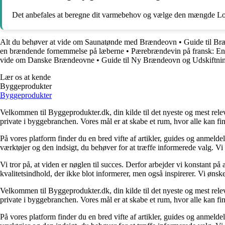
Det anbefales at beregne dit varmebehov og vælge den mængde Loka 
Alt du behøver at vide om Saunatønde med Brændeovn
•
Guide til Br
en brændende fornemmelse på læberne
•
Pærebrændevin på fransk: En g
vide om Danske Brændeovne
•
Guide til Ny Brændeovn og Udskiftni
Lær os at kende
Byggeprodukter
Byggeprodukter
Velkommen til Byggeprodukter.dk, din kilde til det nyeste og mest relev
private i byggebranchen. Vores mål er at skabe et rum, hvor alle kan fi
På vores platform finder du en bred vifte af artikler, guides og anmelde
værktøjer og den indsigt, du behøver for at træffe informerede valg. Vi dæ
Vi tror på, at viden er nøglen til succes. Derfor arbejder vi konstant på 
kvalitetsindhold, der ikke blot informerer, men også inspirerer. Vi øn
Velkommen til Byggeprodukter.dk, din kilde til det nyeste og mest relev
private i byggebranchen. Vores mål er at skabe et rum, hvor alle kan fi
På vores platform finder du en bred vifte af artikler, guides og anmelde