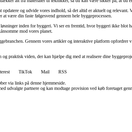
kker alt fra materialer til teknikker, så du kan være sikker på, at du er 
at opdatere og udvide vores indhold, så det altid er aktuelt og relevant. V
sker at være din faste følgesvend gennem hele byggeprocessen.
sninger inden for byggeri. Vi ser en fremtid, hvor byggeri ikke blot ha
skånsomme mod vores planet.
ggebranchen. Gennem vores artikler og interaktive platform opfordrer vi 
n og praktisk viden, der kan hjælpe dig med at realisere dine byggepro
terest
TikTok
Mail
RSS
 køber via links på denne hjemmeside.
med udvalgte partnere og kan modtage provision ved køb foretaget gennem