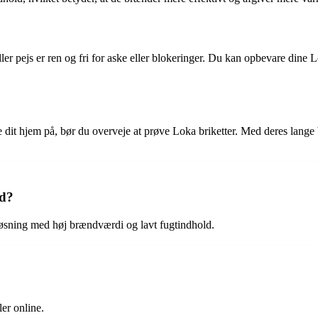
ller pejs er ren og fri for aske eller blokeringer. Du kan opbevare dine L
e dit hjem på, bør du overveje at prøve Loka briketter. Med deres lang
ud?
sløsning med høj brændværdi og lavt fugtindhold.
er online.