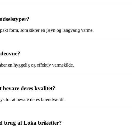
ndselstyper?
ompakt form, som sikrer en jævn og langvarig varme.
ændeovne?
aber en hyggelig og effektiv varmekilde.
 bevare deres kvalitet?
llys for at bevare deres brændværdi.
ed brug af Loka briketter?