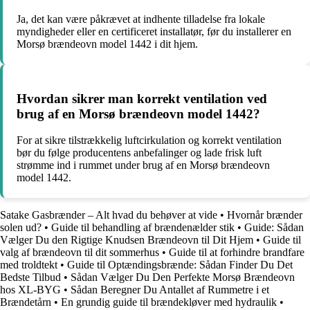
Ja, det kan være påkrævet at indhente tilladelse fra lokale
myndigheder eller en certificeret installatør, før du installerer en
Morsø brændeovn model 1442 i dit hjem.
Hvordan sikrer man korrekt ventilation ved
brug af en Morsø brændeovn model 1442?
For at sikre tilstrækkelig luftcirkulation og korrekt ventilation
bør du følge producentens anbefalinger og lade frisk luft
strømme ind i rummet under brug af en Morsø brændeovn
model 1442.
Satake Gasbrænder – Alt hvad du behøver at vide
•
Hvornår brænder
solen ud?
•
Guide til behandling af brændenælder stik
•
Guide: Sådan
Vælger Du den Rigtige Knudsen Brændeovn til Dit Hjem
•
Guide til
valg af brændeovn til dit sommerhus
•
Guide til at forhindre brandfare
med troldtekt
•
Guide til Optændingsbrænde: Sådan Finder Du Det
Bedste Tilbud
•
Sådan Vælger Du Den Perfekte Morsø Brændeovn
hos XL-BYG
•
Sådan Beregner Du Antallet af Rummetre i et
Brændetårn
•
En grundig guide til brændekløver med hydraulik
•