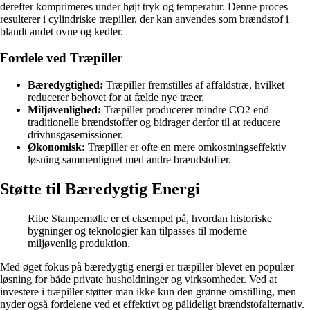
derefter komprimeres under højt tryk og temperatur. Denne proces
resulterer i cylindriske træpiller, der kan anvendes som brændstof i
blandt andet ovne og kedler.
Fordele ved Træpiller
Bæredygtighed:
Træpiller fremstilles af affaldstræ, hvilket
reducerer behovet for at fælde nye træer.
Miljøvenlighed:
Træpiller producerer mindre CO2 end
traditionelle brændstoffer og bidrager derfor til at reducere
drivhusgasemissioner.
Økonomisk:
Træpiller er ofte en mere omkostningseffektiv
løsning sammenlignet med andre brændstoffer.
Støtte til Bæredygtig Energi
Ribe Stampemølle er et eksempel på, hvordan historiske
bygninger og teknologier kan tilpasses til moderne
miljøvenlig produktion.
Med øget fokus på bæredygtig energi er træpiller blevet en populær
løsning for både private husholdninger og virksomheder. Ved at
investere i træpiller støtter man ikke kun den grønne omstilling, men
nyder også fordelene ved et effektivt og pålideligt brændstofalternativ.