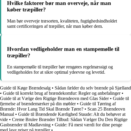
Hvilke faktorer bør man overveje, når man
køber træpiller?
Man bør overveje træsorten, kvaliteten, fugtighedsindholdet
samt certificeringen af træpiller, når man køber dem.
Hvordan vedligeholder man en stampemølle til
træpiller?
En stampemølle til træpiller bør rengøres regelmæssigt og
vedligeholdes for at sikre optimal ydeevne og levetid.
Guide til Køge Brændesalg
•
Sådan fælder du selv brænde på Sjælland
•
Guide til korrekt brug af brændekomfur: Regler og anbefalinger
•
Guide til at Vælge den Rigtige Brændeovn med Glas Sider
•
Guide til
fjernelse af brændemærker på din møbler
•
Guide til Tørring af
Brænde: Hvor Lang Tid Skal Brænde Tørre?
•
Scan 25 Brændeovn
Manual
•
Guide til Brændende Kærlighed Staude: Alt du behøver at
vide
•
Creme Brulee Brænder Tilbud: Sådan Vælger Du Den Rigtige
Gasbrænder til Madlavning
•
Guide: Få mest værdi for dine penge
med lave priser på træpiller
•