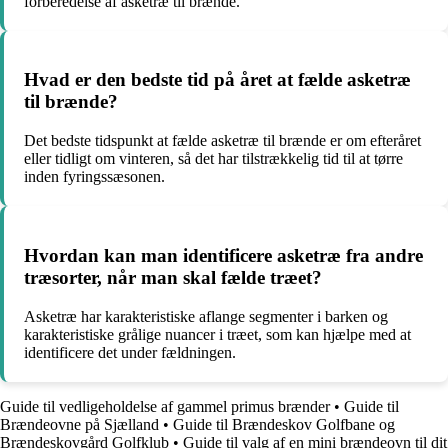
forberedelse af asketræ til brænde.
Hvad er den bedste tid på året at fælde asketræ
til brænde?
Det bedste tidspunkt at fælde asketræ til brænde er om efteråret
eller tidligt om vinteren, så det har tilstrækkelig tid til at tørre
inden fyringssæsonen.
Hvordan kan man identificere asketræ fra andre
træsorter, når man skal fælde træet?
Asketræ har karakteristiske aflange segmenter i barken og
karakteristiske grålige nuancer i træet, som kan hjælpe med at
identificere det under fældningen.
Guide til vedligeholdelse af gammel primus brænder
•
Guide til
Brændeovne på Sjælland
•
Guide til Brændeskov Golfbane og
Brændeskovgård Golfklub
•
Guide til valg af en mini brændeovn til dit