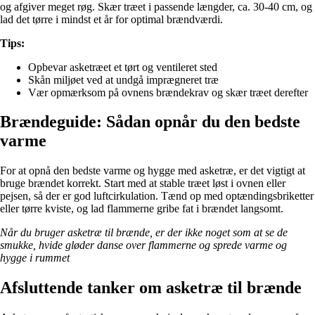
og afgiver meget røg. Skær træet i passende længder, ca. 30-40 cm, og
lad det tørre i mindst et år for optimal brændværdi.
Tips:
Opbevar asketræet et tørt og ventileret sted
Skån miljøet ved at undgå imprægneret træ
Vær opmærksom på ovnens brændekrav og skær træet derefter
Brændeguide: Sådan opnår du den bedste
varme
For at opnå den bedste varme og hygge med asketræ, er det vigtigt at
bruge brændet korrekt. Start med at stable træet løst i ovnen eller
pejsen, så der er god luftcirkulation. Tænd op med optændingsbriketter
eller tørre kviste, og lad flammerne gribe fat i brændet langsomt.
Når du bruger asketræ til brænde, er der ikke noget som at se de
smukke, hvide gløder danse over flammerne og sprede varme og
hygge i rummet
Afsluttende tanker om asketræ til brænde