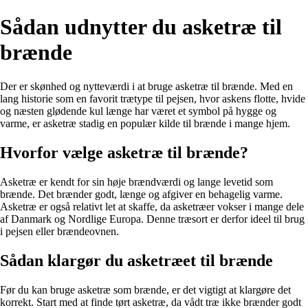
Sådan udnytter du asketræ til
brænde
Der er skønhed og nytteværdi i at bruge asketræ til brænde. Med en
lang historie som en favorit trætype til pejsen, hvor askens flotte, hvide
og næsten glødende kul længe har været et symbol på hygge og
varme, er asketræ stadig en populær kilde til brænde i mange hjem.
Hvorfor vælge asketræ til brænde?
Asketræ er kendt for sin høje brændværdi og lange levetid som
brænde. Det brænder godt, længe og afgiver en behagelig varme.
Asketræ er også relativt let at skaffe, da asketræer vokser i mange dele
af Danmark og Nordlige Europa. Denne træsort er derfor ideel til brug
i pejsen eller brændeovnen.
Sådan klargør du asketræet til brænde
Før du kan bruge asketræ som brænde, er det vigtigt at klargøre det
korrekt. Start med at finde tørt asketræ, da vådt træ ikke brænder godt