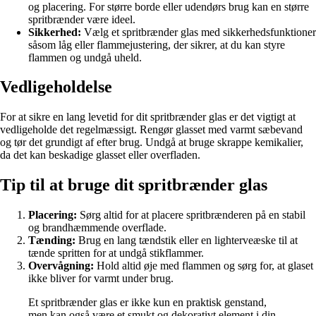
og placering. For større borde eller udendørs brug kan en større
spritbrænder være ideel.
Sikkerhed:
Vælg et spritbrænder glas med sikkerhedsfunktioner
såsom låg eller flammejustering, der sikrer, at du kan styre
flammen og undgå uheld.
Vedligeholdelse
For at sikre en lang levetid for dit spritbrænder glas er det vigtigt at
vedligeholde det regelmæssigt. Rengør glasset med varmt sæbevand
og tør det grundigt af efter brug. Undgå at bruge skrappe kemikalier,
da det kan beskadige glasset eller overfladen.
Tip til at bruge dit spritbrænder glas
Placering:
Sørg altid for at placere spritbrænderen på en stabil
og brandhæmmende overflade.
Tænding:
Brug en lang tændstik eller en lighterveæske til at
tænde spritten for at undgå stikflammer.
Overvågning:
Hold altid øje med flammen og sørg for, at glaset
ikke bliver for varmt under brug.
Et spritbrænder glas er ikke kun en praktisk genstand,
men kan også være et smukt og dekorativt element i din