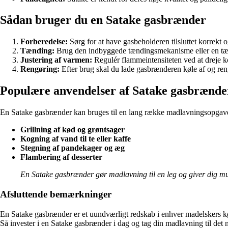
Sådan bruger du en Satake gasbrænder
Forberedelse:
Sørg for at have gasbeholderen tilsluttet korrekt 
Tænding:
Brug den indbyggede tændingsmekanisme eller en tæn
Justering af varmen:
Regulér flammeintensiteten ved at dreje k
Rengøring:
Efter brug skal du lade gasbrænderen køle af og reng
Populære anvendelser af Satake gasbrænde
En Satake gasbrænder kan bruges til en lang række madlavningsopgave
Grillning af kød og grøntsager
Kogning af vand til te eller kaffe
Stegning af pandekager og æg
Flambering af desserter
En Satake gasbrænder gør madlavning til en leg og giver dig mu
Afsluttende bemærkninger
En Satake gasbrænder er et uundværligt redskab i enhver madelskers køkk
Så invester i en Satake gasbrænder i dag og tag din madlavning til det 