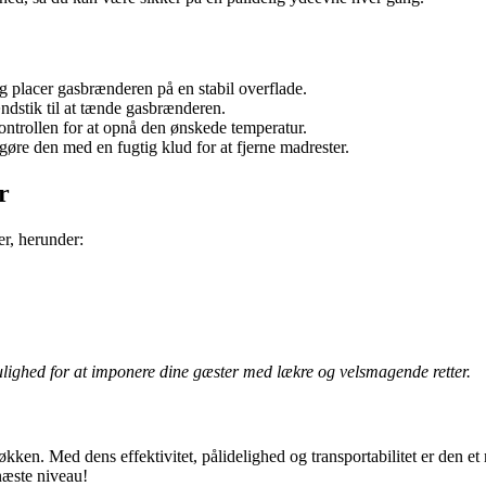
og placer gasbrænderen på en stabil overflade.
dstik til at tænde gasbrænderen.
ontrollen for at opnå den ønskede temperatur.
øre den med en fugtig klud for at fjerne madrester.
r
r, herunder:
lighed for at imponere dine gæster med lækre og velsmagende retter.
en. Med dens effektivitet, pålidelighed og transportabilitet er den et m
næste niveau!