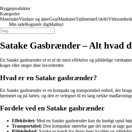
Byggeprodukter
Kategorier
Materialer
Vinduer og døre
Gear
Maskiner
Tøj
Interiør
Udeliv
Virksomhed
Min side
Registrér dig
Mailnyt
Satake Gasbrænder – Alt hvad d
En Satake gasbrænder er et af de mest effektive og pålidelige værktøje
koger eller steger dine favoritretter.
Hvad er en Satake gasbrænder?
En Satake gasbrænder er en kompakt og transportabel enhed, der bruger 
hjemmet og på farten, og den er velegnet til en lang række madlavning
Fordele ved en Satake gasbrænder
Effektivitet:
Med en Satake gasbrænder kan du hurtigt opnå høje te
Transportabel:
Den kompakte størrelse gør det nemt at tage gas
Pålidelighed:
Satake er kendt for deres høje kvalitet og pålidel