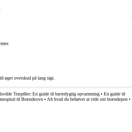
.
nter.
il øget overskud på lang sigt.
isvilde Træpiller: En guide til bæredygtig opvarmning
•
En guide til
rmespiral til Brændeovn
•
Alt hvad du behøver at vide om brændepen
•