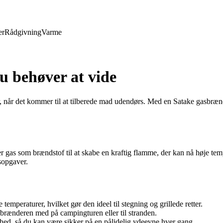
er
Rådgivning
Varme
u behøver at vide
r, når det kommer til at tilberede mad udendørs. Med en Satake gasbrænd
gas som brændstof til at skabe en kraftig flamme, der kan nå høje tempe
sopgaver.
mperaturer, hvilket gør den ideel til stegning og grillede retter.
brænderen med på campingturen eller til stranden.
ighed, så du kan være sikker på en pålidelig ydeevne hver gang.