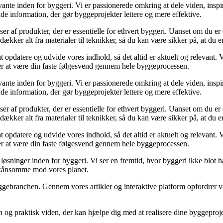
ante inden for byggeri. Vi er passionerede omkring at dele viden, inspi
nde information, der gør byggeprojekter lettere og mere effektive.
lser af produkter, der er essentielle for ethvert byggeri. Uanset om du e
kker alt fra materialer til teknikker, så du kan være sikker på, at du er 
at opdatere og udvide vores indhold, så det altid er aktuelt og relevant. V
sker at være din faste følgesvend gennem hele byggeprocessen.
ante inden for byggeri. Vi er passionerede omkring at dele viden, inspi
nde information, der gør byggeprojekter lettere og mere effektive.
lser af produkter, der er essentielle for ethvert byggeri. Uanset om du e
kker alt fra materialer til teknikker, så du kan være sikker på, at du er 
at opdatere og udvide vores indhold, så det altid er aktuelt og relevant. V
sker at være din faste følgesvend gennem hele byggeprocessen.
sninger inden for byggeri. Vi ser en fremtid, hvor byggeri ikke blot ha
skånsomme mod vores planet.
ggebranchen. Gennem vores artikler og interaktive platform opfordrer vi 
n og praktisk viden, der kan hjælpe dig med at realisere dine byggepro