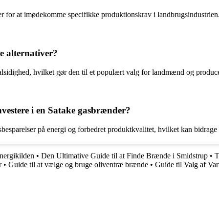
ner for at imødekomme specifikke produktionskrav i landbrugsindustrien
 alternativer?
alsidighed, hvilket gør den til et populært valg for landmænd og produce
nvestere i en Satake gasbrænder?
sparelser på energi og forbedret produktkvalitet, hvilket kan bidrage t
nergikilden
•
Den Ultimative Guide til at Finde Brænde i Smidstrup
•
T
er
•
Guide til at vælge og bruge oliventræ brænde
•
Guide til Valg af Va