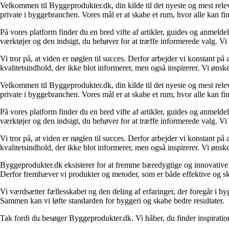
Velkommen til Byggeprodukter.dk, din kilde til det nyeste og mest relev
private i byggebranchen. Vores mål er at skabe et rum, hvor alle kan fi
På vores platform finder du en bred vifte af artikler, guides og anmelde
værktøjer og den indsigt, du behøver for at træffe informerede valg. Vi dæ
Vi tror på, at viden er nøglen til succes. Derfor arbejder vi konstant på 
kvalitetsindhold, der ikke blot informerer, men også inspirerer. Vi øn
Velkommen til Byggeprodukter.dk, din kilde til det nyeste og mest relev
private i byggebranchen. Vores mål er at skabe et rum, hvor alle kan fi
På vores platform finder du en bred vifte af artikler, guides og anmelde
værktøjer og den indsigt, du behøver for at træffe informerede valg. Vi dæ
Vi tror på, at viden er nøglen til succes. Derfor arbejder vi konstant på 
kvalitetsindhold, der ikke blot informerer, men også inspirerer. Vi øn
Byggeprodukter.dk eksisterer for at fremme bæredygtige og innovative lø
Derfor fremhæver vi produkter og metoder, som er både effektive og 
Vi værdsætter fællesskabet og den deling af erfaringer, der foregår i by
Sammen kan vi løfte standarden for byggeri og skabe bedre resultater.
Tak fordi du besøger Byggeprodukter.dk. Vi håber, du finder inspiratio