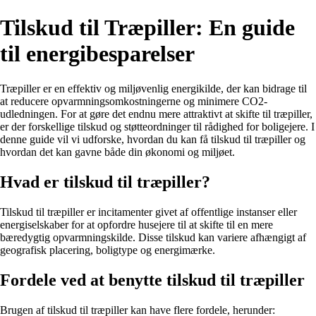
Tilskud til Træpiller: En guide
til energibesparelser
Træpiller er en effektiv og miljøvenlig energikilde, der kan bidrage til
at reducere opvarmningsomkostningerne og minimere CO2-
udledningen. For at gøre det endnu mere attraktivt at skifte til træpiller,
er der forskellige tilskud og støtteordninger til rådighed for boligejere. I
denne guide vil vi udforske, hvordan du kan få tilskud til træpiller og
hvordan det kan gavne både din økonomi og miljøet.
Hvad er tilskud til træpiller?
Tilskud til træpiller er incitamenter givet af offentlige instanser eller
energiselskaber for at opfordre husejere til at skifte til en mere
bæredygtig opvarmningskilde. Disse tilskud kan variere afhængigt af
geografisk placering, boligtype og energimærke.
Fordele ved at benytte tilskud til træpiller
Brugen af tilskud til træpiller kan have flere fordele, herunder: