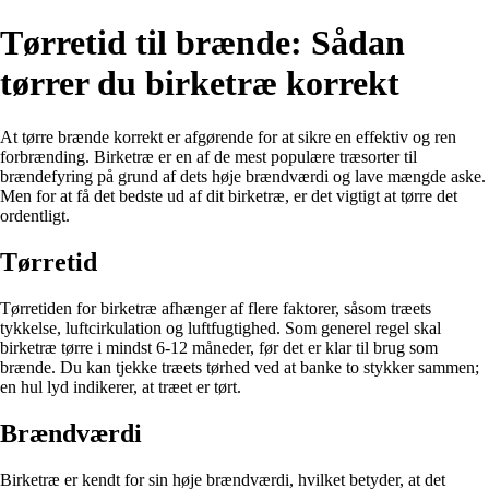
Tørretid til brænde: Sådan
tørrer du birketræ korrekt
At tørre brænde korrekt er afgørende for at sikre en effektiv og ren
forbrænding. Birketræ er en af de mest populære træsorter til
brændefyring på grund af dets høje brændværdi og lave mængde aske.
Men for at få det bedste ud af dit birketræ, er det vigtigt at tørre det
ordentligt.
Tørretid
Tørretiden for birketræ afhænger af flere faktorer, såsom træets
tykkelse, luftcirkulation og luftfugtighed. Som generel regel skal
birketræ tørre i mindst 6-12 måneder, før det er klar til brug som
brænde. Du kan tjekke træets tørhed ved at banke to stykker sammen;
en hul lyd indikerer, at træet er tørt.
Brændværdi
Birketræ er kendt for sin høje brændværdi, hvilket betyder, at det