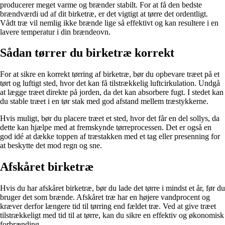
producerer meget varme og brænder stabilt. For at få den bedste
brændværdi ud af dit birketræ, er det vigtigt at tørre det ordentligt.
Vådt træ vil nemlig ikke brænde lige så effektivt og kan resultere i en
lavere temperatur i din brændeovn.
Sådan tørrer du birketræ korrekt
For at sikre en korrekt tørring af birketræ, bør du opbevare træet på et
tørt og luftigt sted, hvor det kan få tilstrækkelig luftcirkulation. Undgå
at lægge træet direkte på jorden, da det kan absorbere fugt. I stedet kan
du stable træet i en tør stak med god afstand mellem træstykkerne.
Hvis muligt, bør du placere træet et sted, hvor det får en del sollys, da
dette kan hjælpe med at fremskynde tørreprocessen. Det er også en
god idé at dække toppen af træstakken med et tag eller presenning for
at beskytte det mod regn og sne.
Afskåret birketræ
Hvis du har afskåret birketræ, bør du lade det tørre i mindst et år, før du
bruger det som brænde. Afskåret træ har en højere vandprocent og
kræver derfor længere tid til tørring end fældet træ. Ved at give træet
tilstrækkeligt med tid til at tørre, kan du sikre en effektiv og økonomisk
forbrænding.