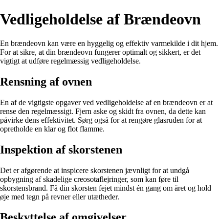
Vedligeholdelse af Brændeovn
En brændeovn kan være en hyggelig og effektiv varmekilde i dit hjem.
For at sikre, at din brændeovn fungerer optimalt og sikkert, er det
vigtigt at udføre regelmæssig vedligeholdelse.
Rensning af ovnen
En af de vigtigste opgaver ved vedligeholdelse af en brændeovn er at
rense den regelmæssigt. Fjern aske og skidt fra ovnen, da dette kan
påvirke dens effektivitet. Sørg også for at rengøre glasruden for at
opretholde en klar og flot flamme.
Inspektion af skorstenen
Det er afgørende at inspicere skorstenen jævnligt for at undgå
opbygning af skadelige creosotaflejringer, som kan føre til
skorstensbrand. Få din skorsten fejet mindst én gang om året og hold
øje med tegn på revner eller utætheder.
Beskyttelse af omgivelser