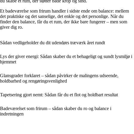
du skabe et rum, der støtter både krop og sind.
Et badeværelse som frirum handler i sidste ende om balance: mellem
det praktiske og det sanselige, det enkle og det personlige. Når du
finder den balance, får du et rum, der ikke bare fungerer – men som
giver dig ro.
Sådan vedligeholder du dit udendørs træværk året rundt
Lys der giver energi: Sådan skaber du et behageligt og sundt lysmiljø i
hjemmet
Glansgrader forklaret – sådan påvirker de malingens udseende,
holdbarhed og rengøringsvenlighed
Tapetsering gjort nemt: Sådan får du et flot og holdbart resultat
Badeværelset som frirum – sådan skaber du ro og balance i
indretningen