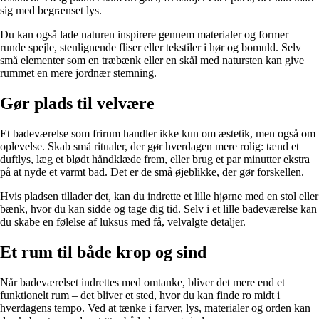
sig med begrænset lys.
Du kan også lade naturen inspirere gennem materialer og former –
runde spejle, stenlignende fliser eller tekstiler i hør og bomuld. Selv
små elementer som en træbænk eller en skål med natursten kan give
rummet en mere jordnær stemning.
Gør plads til velvære
Et badeværelse som frirum handler ikke kun om æstetik, men også om
oplevelse. Skab små ritualer, der gør hverdagen mere rolig: tænd et
duftlys, læg et blødt håndklæde frem, eller brug et par minutter ekstra
på at nyde et varmt bad. Det er de små øjeblikke, der gør forskellen.
Hvis pladsen tillader det, kan du indrette et lille hjørne med en stol eller
bænk, hvor du kan sidde og tage dig tid. Selv i et lille badeværelse kan
du skabe en følelse af luksus med få, velvalgte detaljer.
Et rum til både krop og sind
Når badeværelset indrettes med omtanke, bliver det mere end et
funktionelt rum – det bliver et sted, hvor du kan finde ro midt i
hverdagens tempo. Ved at tænke i farver, lys, materialer og orden kan