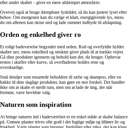
eller under skabet – giver en mere afdæmpet atmosfære.
Overvej også at bruge dæmpbare lyskilder, så du kan justere lyset efter
behov. Om morgenen kan du vælge et klart, energigivende lys, mens
du om aftenen kan skrue ned og lade rummet indbyde til afslapning.
Orden og enkelhed giver ro
Et roligt badeværelse begynder med orden. Rod og overfyldte hylder
skaber uro, mens enkelhed og struktur giver plads til at trække vejret.
Gå dine produkter igennem og behold kun det, du bruger. Opbevar
resten i skuffer eller kurve, så overfladerne holdes rene og
overskuelige.
Små detaljer som ensartede beholdere til sæbe og shampoo, eller en
bakke til dine daglige produkter, kan gøre en stor forskel. Det handler
ikke om at skabe et sterilt rum, men om at lade de ting, der står
fremme, være bevidste valg.
Naturen som inspiration
At bringe naturen ind i badeværelset er en enkel måde at skabe balance
på. Grønne planter trives ofte godt i det fugtige miljø og tilfører liv og
friskhed. Vælg planter som bregner, fredsliljer eller pilea, der kan klare