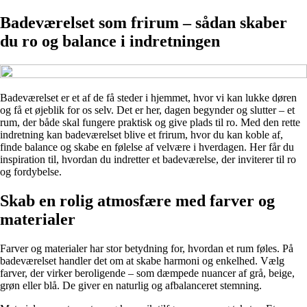
Badeværelset som frirum – sådan skaber
du ro og balance i indretningen
Badeværelset er et af de få steder i hjemmet, hvor vi kan lukke døren
og få et øjeblik for os selv. Det er her, dagen begynder og slutter – et
rum, der både skal fungere praktisk og give plads til ro. Med den rette
indretning kan badeværelset blive et frirum, hvor du kan koble af,
finde balance og skabe en følelse af velvære i hverdagen. Her får du
inspiration til, hvordan du indretter et badeværelse, der inviterer til ro
og fordybelse.
Skab en rolig atmosfære med farver og
materialer
Farver og materialer har stor betydning for, hvordan et rum føles. På
badeværelset handler det om at skabe harmoni og enkelhed. Vælg
farver, der virker beroligende – som dæmpede nuancer af grå, beige,
grøn eller blå. De giver en naturlig og afbalanceret stemning.