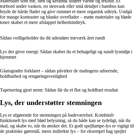
Materialer som træ, sten og keramik tilfører varme og tekstur. Et
træbord under vasken, en stenvask eller små detaljer i bambus kan
bryde de hårde flader og give rummet et mere organisk udtryk. Undgå
for mange kontraster og blanke overflader – matte materialer og bløde
toner skaber et mere afslappet helhedsindtryk.
Sådan vedligeholder du dit udendørs træværk året rundt
Lys der giver energi: Sådan skaber du et behageligt og sundt lysmiljø i
hjemmet
Glansgrader forklaret – sådan påvirker de malingens udseende,
holdbarhed og rengøringsvenlighed
Tapetsering gjort nemt: Sådan får du et flot og holdbart resultat
Lys, der understøtter stemningen
Lys er afgørende for stemningen på badeværelset. Kombinér
funktionelt lys med blød belysning, så du både kan se tydeligt, når du
skal, og skabe ro, når du ønsker det. Et godt spejllampe-lys er vigtigt til
de praktiske gøremål, mens indirekte lys – for eksempel bag spejlet