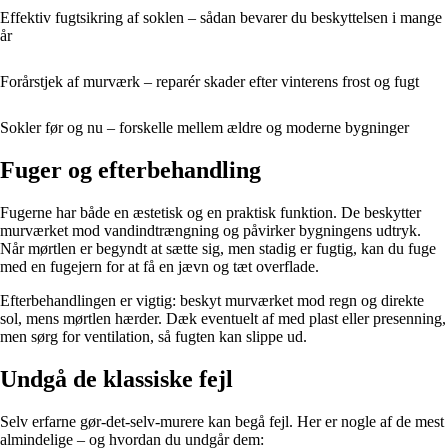
Effektiv fugtsikring af soklen – sådan bevarer du beskyttelsen i mange
år
Forårstjek af murværk – reparér skader efter vinterens frost og fugt
Sokler før og nu – forskelle mellem ældre og moderne bygninger
Fuger og efterbehandling
Fugerne har både en æstetisk og en praktisk funktion. De beskytter
murværket mod vandindtrængning og påvirker bygningens udtryk.
Når mørtlen er begyndt at sætte sig, men stadig er fugtig, kan du fuge
med en fugejern for at få en jævn og tæt overflade.
Efterbehandlingen er vigtig: beskyt murværket mod regn og direkte
sol, mens mørtlen hærder. Dæk eventuelt af med plast eller presenning,
men sørg for ventilation, så fugten kan slippe ud.
Undgå de klassiske fejl
Selv erfarne gør-det-selv-murere kan begå fejl. Her er nogle af de mest
almindelige – og hvordan du undgår dem: