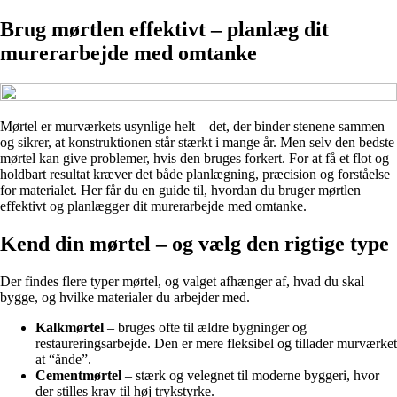
Brug mørtlen effektivt – planlæg dit
murerarbejde med omtanke
Mørtel er murværkets usynlige helt – det, der binder stenene sammen
og sikrer, at konstruktionen står stærkt i mange år. Men selv den bedste
mørtel kan give problemer, hvis den bruges forkert. For at få et flot og
holdbart resultat kræver det både planlægning, præcision og forståelse
for materialet. Her får du en guide til, hvordan du bruger mørtlen
effektivt og planlægger dit murerarbejde med omtanke.
Kend din mørtel – og vælg den rigtige type
Der findes flere typer mørtel, og valget afhænger af, hvad du skal
bygge, og hvilke materialer du arbejder med.
Kalkmørtel
– bruges ofte til ældre bygninger og
restaureringsarbejde. Den er mere fleksibel og tillader murværket
at “ånde”.
Cementmørtel
– stærk og velegnet til moderne byggeri, hvor
der stilles krav til høj trykstyrke.