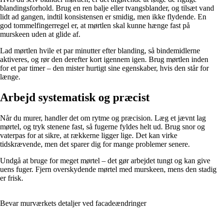
blandingsforhold. Brug en ren balje eller tvangsblander, og tilsæt vand
lidt ad gangen, indtil konsistensen er smidig, men ikke flydende. En
god tommelfingerregel er, at mørtlen skal kunne hænge fast på
murskeen uden at glide af.
Lad mørtlen hvile et par minutter efter blanding, så bindemidlerne
aktiveres, og rør den derefter kort igennem igen. Brug mørtlen inden
for et par timer – den mister hurtigt sine egenskaber, hvis den står for
længe.
Arbejd systematisk og præcist
Når du murer, handler det om rytme og præcision. Læg et jævnt lag
mørtel, og tryk stenene fast, så fugerne fyldes helt ud. Brug snor og
vaterpas for at sikre, at rækkerne ligger lige. Det kan virke
tidskrævende, men det sparer dig for mange problemer senere.
Undgå at bruge for meget mørtel – det gør arbejdet tungt og kan give
uens fuger. Fjern overskydende mørtel med murskeen, mens den stadig
er frisk.
Bevar murværkets detaljer ved facadeændringer