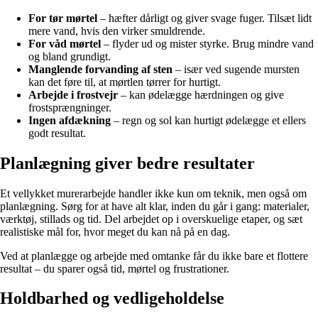
For tør mørtel
– hæfter dårligt og giver svage fuger. Tilsæt lidt
mere vand, hvis den virker smuldrende.
For våd mørtel
– flyder ud og mister styrke. Brug mindre vand
og bland grundigt.
Manglende forvanding af sten
– især ved sugende mursten
kan det føre til, at mørtlen tørrer for hurtigt.
Arbejde i frostvejr
– kan ødelægge hærdningen og give
frostsprængninger.
Ingen afdækning
– regn og sol kan hurtigt ødelægge et ellers
godt resultat.
Planlægning giver bedre resultater
Et vellykket murerarbejde handler ikke kun om teknik, men også om
planlægning. Sørg for at have alt klar, inden du går i gang: materialer,
værktøj, stillads og tid. Del arbejdet op i overskuelige etaper, og sæt
realistiske mål for, hvor meget du kan nå på en dag.
Ved at planlægge og arbejde med omtanke får du ikke bare et flottere
resultat – du sparer også tid, mørtel og frustrationer.
Holdbarhed og vedligeholdelse