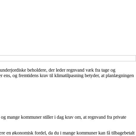
de underjordiske beholdere, der leder regnvand væk fra tage og
er ens, og fremtidens krav til klimatilpasning betyder, at planlægningen
 og mange kommuner stiller i dag krav om, at regnvand fra private
være en økonomisk fordel, da du i mange kommuner kan få tilbagebetalt