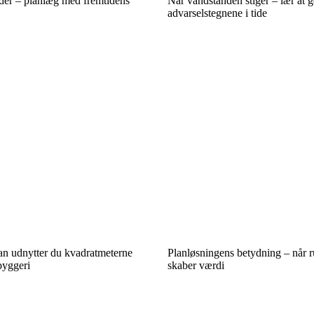
lder – planlæg med fremtidens
Når vandstanden stiger – lær at 
advarselstegnene i tide
ådan udnytter du kvadratmeterne
Planløsningens betydning – når 
byggeri
skaber værdi