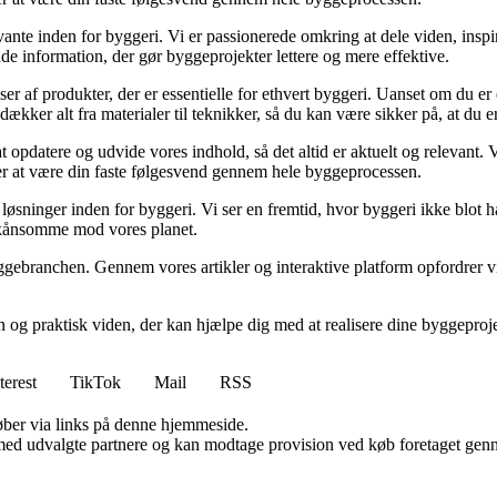
ante inden for byggeri. Vi er passionerede omkring at dele viden, inspi
nde information, der gør byggeprojekter lettere og mere effektive.
lser af produkter, der er essentielle for ethvert byggeri. Uanset om du e
kker alt fra materialer til teknikker, så du kan være sikker på, at du er 
at opdatere og udvide vores indhold, så det altid er aktuelt og relevant. V
sker at være din faste følgesvend gennem hele byggeprocessen.
sninger inden for byggeri. Vi ser en fremtid, hvor byggeri ikke blot ha
skånsomme mod vores planet.
ggebranchen. Gennem vores artikler og interaktive platform opfordrer vi 
n og praktisk viden, der kan hjælpe dig med at realisere dine byggepro
terest
TikTok
Mail
RSS
 køber via links på denne hjemmeside.
med udvalgte partnere og kan modtage provision ved køb foretaget gennem