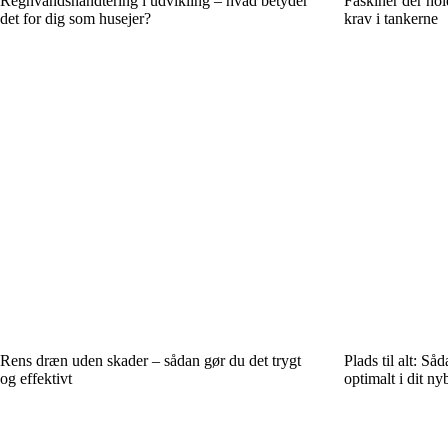
Regnvandshåndtering i udvikling – hvad betyder
Faskiner der ho
det for dig som husejer?
krav i tankerne
Rens dræn uden skader – sådan gør du det trygt
Plads til alt: S
og effektivt
optimalt i dit ny