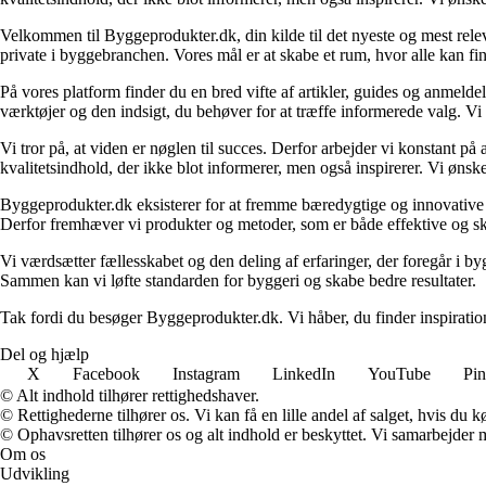
Velkommen til Byggeprodukter.dk, din kilde til det nyeste og mest relev
private i byggebranchen. Vores mål er at skabe et rum, hvor alle kan fi
På vores platform finder du en bred vifte af artikler, guides og anmelde
værktøjer og den indsigt, du behøver for at træffe informerede valg. Vi dæ
Vi tror på, at viden er nøglen til succes. Derfor arbejder vi konstant på 
kvalitetsindhold, der ikke blot informerer, men også inspirerer. Vi øn
Byggeprodukter.dk eksisterer for at fremme bæredygtige og innovative lø
Derfor fremhæver vi produkter og metoder, som er både effektive og 
Vi værdsætter fællesskabet og den deling af erfaringer, der foregår i by
Sammen kan vi løfte standarden for byggeri og skabe bedre resultater.
Tak fordi du besøger Byggeprodukter.dk. Vi håber, du finder inspiratio
Del og hjælp
X
Facebook
Instagram
LinkedIn
YouTube
Pin
© Alt indhold tilhører rettighedshaver.
© Rettighederne tilhører os. Vi kan få en lille andel af salget, hvis du
© Ophavsretten tilhører os og alt indhold er beskyttet. Vi samarbejder 
Om os
Udvikling