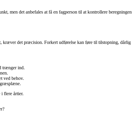
kt, men det anbefales at få en fagperson til at kontrollere beregningen
, kræver det præcision. Forkert udførelse kan føre til tilstopning, dårli
d trænger ind.
inen.
et ved behov.
r græsplæne.
flere årtier.
er?