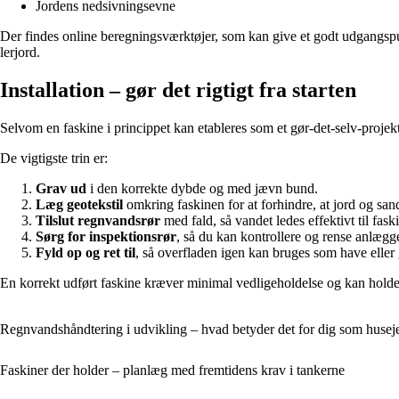
Jordens nedsivningsevne
Der findes online beregningsværktøjer, som kan give et godt udgangspun
lerjord.
Installation – gør det rigtigt fra starten
Selvom en faskine i princippet kan etableres som et gør-det-selv-projekt
De vigtigste trin er:
Grav ud
i den korrekte dybde og med jævn bund.
Læg geotekstil
omkring faskinen for at forhindre, at jord og san
Tilslut regnvandsrør
med fald, så vandet ledes effektivt til fask
Sørg for inspektionsrør
, så du kan kontrollere og rense anlægg
Fyld op og ret til
, så overfladen igen kan bruges som have elle
En korrekt udført faskine kræver minimal vedligeholdelse og kan holde i 
Regnvandshåndtering i udvikling – hvad betyder det for dig som husej
Faskiner der holder – planlæg med fremtidens krav i tankerne