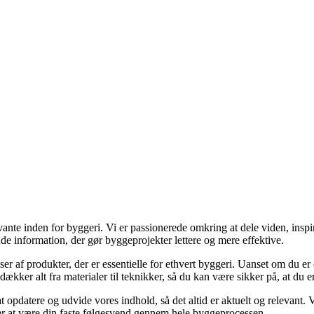
ante inden for byggeri. Vi er passionerede omkring at dele viden, inspi
nde information, der gør byggeprojekter lettere og mere effektive.
lser af produkter, der er essentielle for ethvert byggeri. Uanset om du e
kker alt fra materialer til teknikker, så du kan være sikker på, at du er 
at opdatere og udvide vores indhold, så det altid er aktuelt og relevant. V
sker at være din faste følgesvend gennem hele byggeprocessen.