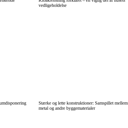
genkende
Kloakrensning forklaret – en vigtig del af husets
vedligeholdelse
rumdisponering
Stærke og lette konstruktioner: Samspillet mellem
metal og andre byggematerialer