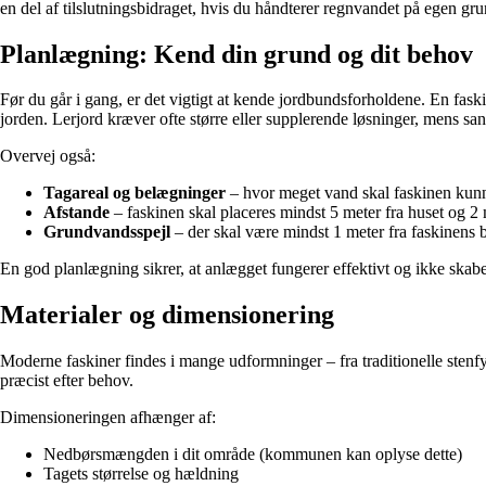
en del af tilslutningsbidraget, hvis du håndterer regnvandet på egen gru
Planlægning: Kend din grund og dit behov
Før du går i gang, er det vigtigt at kende jordbundsforholdene. En fask
jorden. Lerjord kræver ofte større eller supplerende løsninger, mens san
Overvej også:
Tagareal og belægninger
– hvor meget vand skal faskinen kun
Afstande
– faskinen skal placeres mindst 5 meter fra huset og 2 m
Grundvandsspejl
– der skal være mindst 1 meter fra faskinens 
En god planlægning sikrer, at anlægget fungerer effektivt og ikke skabe
Materialer og dimensionering
Moderne faskiner findes i mange udformninger – fra traditionelle stenf
præcist efter behov.
Dimensioneringen afhænger af:
Nedbørsmængden i dit område (kommunen kan oplyse dette)
Tagets størrelse og hældning