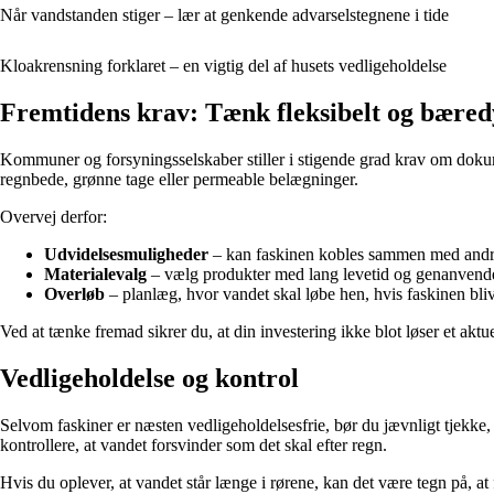
Når vandstanden stiger – lær at genkende advarselstegnene i tide
Kloakrensning forklaret – en vigtig del af husets vedligeholdelse
Fremtidens krav: Tænk fleksibelt og bæred
Kommuner og forsyningsselskaber stiller i stigende grad krav om dokum
regnbede, grønne tage eller permeable belægninger.
Overvej derfor:
Udvidelsesmuligheder
– kan faskinen kobles sammen med andr
Materialevalg
– vælg produkter med lang levetid og genanvendel
Overløb
– planlæg, hvor vandet skal løbe hen, hvis faskinen bli
Ved at tænke fremad sikrer du, at din investering ikke blot løser et akt
Vedligeholdelse og kontrol
Selvom faskiner er næsten vedligeholdelsesfrie, bør du jævnligt tjekke,
kontrollere, at vandet forsvinder som det skal efter regn.
Hvis du oplever, at vandet står længe i rørene, kan det være tegn på, at f