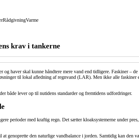
er
Rådgivning
Varme
ens krav i tankerne
oliger og haver skal kunne håndtere mere vand end tidligere. Faskiner – 
løsninger til lokal afledning af regnvand (LAR). Men ikke alle faskiner 
der både lever op til nutidens standarder og fremtidens udfordringer.
de
ere perioder med kraftig regn. Det sætter kloaksystemerne under pres,
il at genoprette den naturlige vandbalance i jorden. Samtidig kan den 