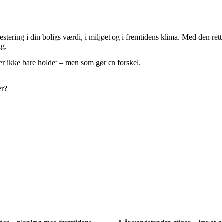
estering i din boligs værdi, i miljøet og i fremtidens klima. Med den re
ng.
er ikke bare holder – men som gør en forskel.
er?