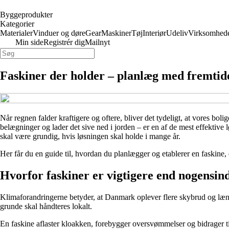
Byggeprodukter
Kategorier
Materialer
Vinduer og døre
Gear
Maskiner
Tøj
Interiør
Udeliv
Virksomhed
Min side
Registrér dig
Mailnyt
Faskiner der holder – planlæg med fremtid
Når regnen falder kraftigere og oftere, bliver det tydeligt, at vores b
belægninger og lader det sive ned i jorden – er en af de mest effektive 
skal være grundig, hvis løsningen skal holde i mange år.
Her får du en guide til, hvordan du planlægger og etablerer en faskine, 
Hvorfor faskiner er vigtigere end nogensin
Klimaforandringerne betyder, at Danmark oplever flere skybrud og læng
grunde skal håndteres lokalt.
En faskine aflaster kloakken, forebygger oversvømmelser og bidrager t