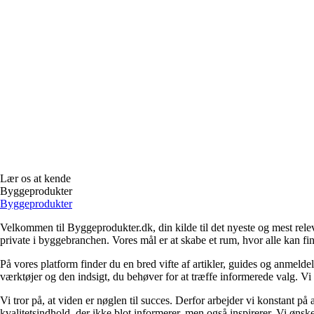
Lær os at kende
Byggeprodukter
Byggeprodukter
Velkommen til Byggeprodukter.dk, din kilde til det nyeste og mest relev
private i byggebranchen. Vores mål er at skabe et rum, hvor alle kan fi
På vores platform finder du en bred vifte af artikler, guides og anmelde
værktøjer og den indsigt, du behøver for at træffe informerede valg. Vi dæ
Vi tror på, at viden er nøglen til succes. Derfor arbejder vi konstant på 
kvalitetsindhold, der ikke blot informerer, men også inspirerer. Vi øn