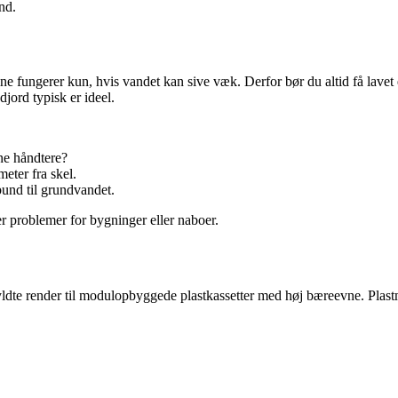
nd.
ine fungerer kun, hvis vandet kan sive væk. Derfor bør du altid få lavet
djord typisk er ideel.
ne håndtere?
eter fra skel.
bund til grundvandet.
r problemer for bygninger eller naboer.
yldte render til modulopbyggede plastkassetter med høj bæreevne. Plastm