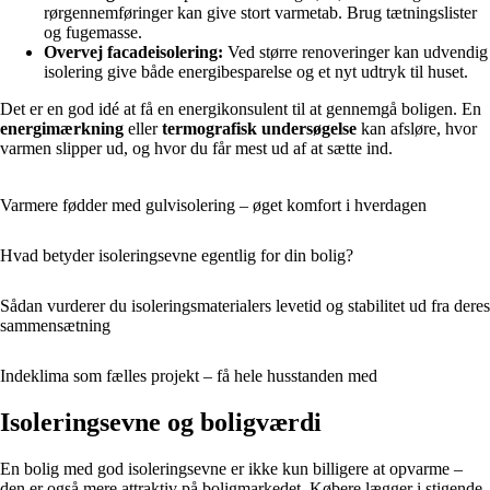
rørgennemføringer kan give stort varmetab. Brug tætningslister
og fugemasse.
Overvej facadeisolering:
Ved større renoveringer kan udvendig
isolering give både energibesparelse og et nyt udtryk til huset.
Det er en god idé at få en energikonsulent til at gennemgå boligen. En
energimærkning
eller
termografisk undersøgelse
kan afsløre, hvor
varmen slipper ud, og hvor du får mest ud af at sætte ind.
Varmere fødder med gulvisolering – øget komfort i hverdagen
Hvad betyder isoleringsevne egentlig for din bolig?
Sådan vurderer du isoleringsmaterialers levetid og stabilitet ud fra deres
sammensætning
Indeklima som fælles projekt – få hele husstanden med
Isoleringsevne og boligværdi
En bolig med god isoleringsevne er ikke kun billigere at opvarme –
den er også mere attraktiv på boligmarkedet. Købere lægger i stigende