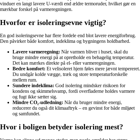
vinduer en langt lavere U-værdi end ældre termoruder, hvilket gør en
mærkbar forskel på varmeregningen.
Hvorfor er isoleringsevne vigtig?
En god isoleringsevne har flere fordele end blot lavere energiforbrug.
Den påvirker både komfort, indeklima og bygningens holdbarhed.
Lavere varmeregning:
Når varmen bliver i huset, skal du
bruge mindre energi på at opretholde en behagelig temperatur.
Det kan mærkes direkte på el- eller varmeregningen.
Bedre komfort:
Et velisoleret hjem føles mere jævnt tempereret.
Du undgår kolde vægge, træk og store temperaturforskelle
mellem rum.
Sundere indeklima:
God isolering mindsker risikoen for
kondens og skimmelsvamp, fordi overfladerne holdes varmere
og fugt ikke sætter sig.
Mindre CO₂-udledning:
Når du bruger mindre energi,
reducerer du også dit klimaaftryk – en gevinst for både miljøet
og samfundet.
Hvor i boligen betyder isolering mest?