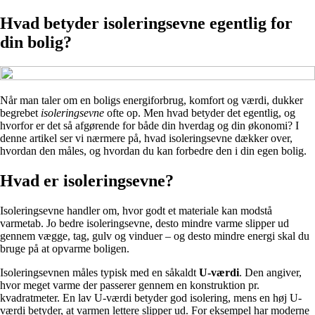
Hvad betyder isoleringsevne egentlig for
din bolig?
Når man taler om en boligs energiforbrug, komfort og værdi, dukker
begrebet
isoleringsevne
ofte op. Men hvad betyder det egentlig, og
hvorfor er det så afgørende for både din hverdag og din økonomi? I
denne artikel ser vi nærmere på, hvad isoleringsevne dækker over,
hvordan den måles, og hvordan du kan forbedre den i din egen bolig.
Hvad er isoleringsevne?
Isoleringsevne handler om, hvor godt et materiale kan modstå
varmetab. Jo bedre isoleringsevne, desto mindre varme slipper ud
gennem vægge, tag, gulv og vinduer – og desto mindre energi skal du
bruge på at opvarme boligen.
Isoleringsevnen måles typisk med en såkaldt
U-værdi
. Den angiver,
hvor meget varme der passerer gennem en konstruktion pr.
kvadratmeter. En lav U-værdi betyder god isolering, mens en høj U-
værdi betyder, at varmen lettere slipper ud. For eksempel har moderne