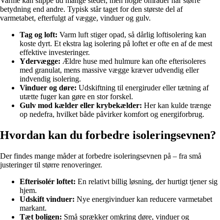
Varme kan slippe ud mange steder, men nogle områder har større
betydning end andre. Typisk står taget for den største del af
varmetabet, efterfulgt af vægge, vinduer og gulv.
Tag og loft:
Varm luft stiger opad, så dårlig loftisolering kan
koste dyrt. Et ekstra lag isolering på loftet er ofte en af de mest
effektive investeringer.
Ydervægge:
Ældre huse med hulmure kan ofte efterisoleres
med granulat, mens massive vægge kræver udvendig eller
indvendig isolering.
Vinduer og døre:
Udskiftning til energiruder eller tætning af
utætte fuger kan gøre en stor forskel.
Gulv mod kælder eller krybekælder:
Her kan kulde trænge
op nedefra, hvilket både påvirker komfort og energiforbrug.
Hvordan kan du forbedre isoleringsevnen?
Der findes mange måder at forbedre isoleringsevnen på – fra små
justeringer til større renoveringer.
Efterisolér loftet:
En relativt billig løsning, der hurtigt tjener sig
hjem.
Udskift vinduer:
Nye energivinduer kan reducere varmetabet
markant.
Tæt boligen:
Små sprækker omkring døre, vinduer og