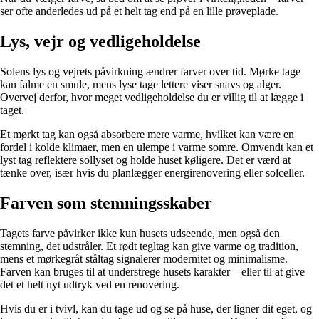
ser ofte anderledes ud på et helt tag end på en lille prøveplade.
Lys, vejr og vedligeholdelse
Solens lys og vejrets påvirkning ændrer farver over tid. Mørke tage
kan falme en smule, mens lyse tage lettere viser snavs og alger.
Overvej derfor, hvor meget vedligeholdelse du er villig til at lægge i
taget.
Et mørkt tag kan også absorbere mere varme, hvilket kan være en
fordel i kolde klimaer, men en ulempe i varme somre. Omvendt kan et
lyst tag reflektere sollyset og holde huset køligere. Det er værd at
tænke over, især hvis du planlægger energirenovering eller solceller.
Farven som stemningsskaber
Tagets farve påvirker ikke kun husets udseende, men også den
stemning, det udstråler. Et rødt tegltag kan give varme og tradition,
mens et mørkegråt ståltag signalerer modernitet og minimalisme.
Farven kan bruges til at understrege husets karakter – eller til at give
det et helt nyt udtryk ved en renovering.
Hvis du er i tvivl, kan du tage ud og se på huse, der ligner dit eget, og