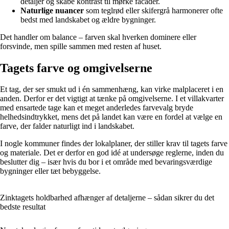
detaljer og skabe kontrast til mørke facader.
Naturlige nuancer
som teglrød eller skifergrå harmonerer ofte
bedst med landskabet og ældre bygninger.
Det handler om balance – farven skal hverken dominere eller
forsvinde, men spille sammen med resten af huset.
Tagets farve og omgivelserne
Et tag, der ser smukt ud i én sammenhæng, kan virke malplaceret i en
anden. Derfor er det vigtigt at tænke på omgivelserne. I et villakvarter
med ensartede tage kan et meget anderledes farvevalg bryde
helhedsindtrykket, mens det på landet kan være en fordel at vælge en
farve, der falder naturligt ind i landskabet.
I nogle kommuner findes der lokalplaner, der stiller krav til tagets farve
og materiale. Det er derfor en god idé at undersøge reglerne, inden du
beslutter dig – især hvis du bor i et område med bevaringsværdige
bygninger eller tæt bebyggelse.
Zinktagets holdbarhed afhænger af detaljerne – sådan sikrer du det
bedste resultat