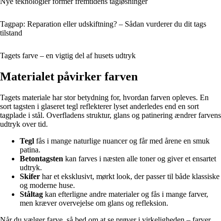
Nye teknologier former fremtidens tagløsninger
Tagpap: Reparation eller udskiftning? – Sådan vurderer du dit tags
tilstand
Tagets farve – en vigtig del af husets udtryk
Materialet påvirker farven
Tagets materiale har stor betydning for, hvordan farven opleves. En
sort tagsten i glaseret tegl reflekterer lyset anderledes end en sort
tagplade i stål. Overfladens struktur, glans og patinering ændrer farvens
udtryk over tid.
Tegl
fås i mange naturlige nuancer og får med årene en smuk
patina.
Betontagsten
kan farves i næsten alle toner og giver et ensartet
udtryk.
Skifer
har et eksklusivt, mørkt look, der passer til både klassiske
og moderne huse.
Ståltag
kan efterligne andre materialer og fås i mange farver,
men kræver overvejelse om glans og refleksion.
Når du vælger farve, så bed om at se prøver i virkeligheden – farver