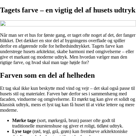
Tagets farve – en vigtig del af husets udtryk
Når man ser et hus for første gang, er taget ofte noget af det, der fanger
blikket. Det dækker en stor del af bygningens overflade og spiller
derfor en afgørende rolle for helhedsindtrykket. Tagets farve kan
understrege husets arkitektur, skabe harmoni med omgivelserne – eller
give et markant og moderne udtryk. Men hvordan vælger man den
rigtige farve, og hvad skal man tage højde for?
Farven som en del af helheden
Et tag skal ikke kun beskytte mod vind og vejr – det skal også passe til
husets stil og materialer. Farven bør derfor ses i sammenhæng med
facaden, vinduerne og omgivelserne. Et mørkt tag kan give et solidt og
klassisk udtryk, mens et lyst tag kan få huset til at virke lettere og mere
moderne.
Mørke tage
(sort, mørkegrå, brun) passer ofte godt til
traditionelle murstenshuse og giver et roligt, tidløst udtryk.
Lyse tage
(rød, tegl, grå, grøn) kan fremhæve arkitektoniske