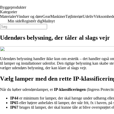
Byggeprodukter
Kategorier
Materialer
Vinduer og døre
Gear
Maskiner
Tøj
Interiør
Udeliv
Virksomhed
Min side
Registrér dig
Mailnyt
Udendørs belysning, der tåler al slags vejr
Udendørs belysning handler ikke kun om æstetik – det handler også om fun
til lamper og installationer udenfor. Den rigtige belysning kan skabe 
vælger udendørs belysning, der kan klare al slags vejr.
Vælg lamper med den rette IP-klassificerin
Når du køber udendørslamper, er
IP-klassificeringen
(Ingress Protecti
IP44
er minimum for lamper, der skal hænge under udhæng eller 
IP65
eller højere anbefales til lamper, der står frit, fx i haven, på
IP67
bruges til lamper, der skal kunne tåle at blive oversprøjtet