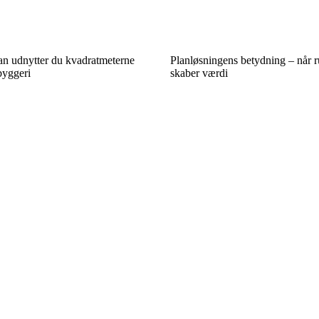
ådan udnytter du kvadratmeterne
Planløsningens betydning – når 
byggeri
skaber værdi