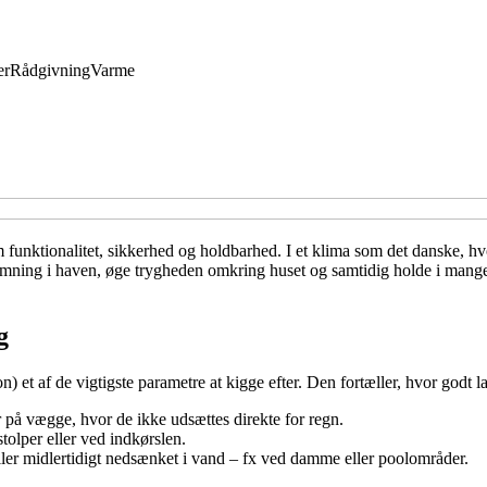
er
Rådgivning
Varme
ktionalitet, sikkerhed og holdbarhed. I et klima som det danske, hvor re
stemning i haven, øge trygheden omkring huset og samtidig holde i mang
g
on) et af de vigtigste parametre at kigge efter. Den fortæller, hvor godt
på vægge, hvor de ikke udsættes direkte for regn.
 stolper eller ved indkørslen.
 eller midlertidigt nedsænket i vand – fx ved damme eller poolområder.