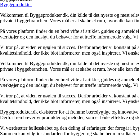
Byggeprodukter
Velkommen til Byggeprodukter.dk, din kilde til det nyeste og mest relev
private i byggebranchen. Vores mål er at skabe et rum, hvor alle kan fi
På vores platform finder du en bred vifte af artikler, guides og anmelde
værktøjer og den indsigt, du behøver for at træffe informerede valg. Vi dæ
Vi tror på, at viden er nøglen til succes. Derfor arbejder vi konstant på 
kvalitetsindhold, der ikke blot informerer, men også inspirerer. Vi øn
Velkommen til Byggeprodukter.dk, din kilde til det nyeste og mest relev
private i byggebranchen. Vores mål er at skabe et rum, hvor alle kan fi
På vores platform finder du en bred vifte af artikler, guides og anmelde
værktøjer og den indsigt, du behøver for at træffe informerede valg. Vi dæ
Vi tror på, at viden er nøglen til succes. Derfor arbejder vi konstant på 
kvalitetsindhold, der ikke blot informerer, men også inspirerer. Vi øn
Byggeprodukter.dk eksisterer for at fremme bæredygtige og innovative lø
Derfor fremhæver vi produkter og metoder, som er både effektive og 
Vi værdsætter fællesskabet og den deling af erfaringer, der foregår i by
Sammen kan vi løfte standarden for byggeri og skabe bedre resultater.