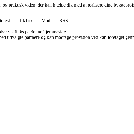
n og praktisk viden, der kan hjælpe dig med at realisere dine byggepro
terest
TikTok
Mail
RSS
 køber via links på denne hjemmeside.
med udvalgte partnere og kan modtage provision ved køb foretaget gennem