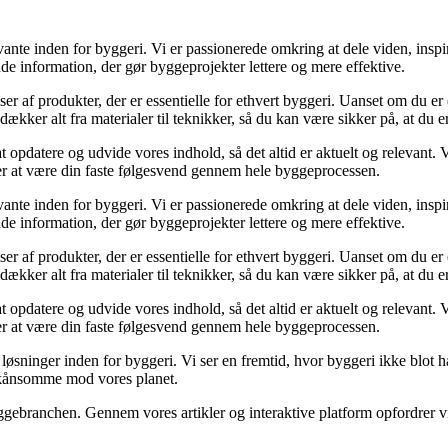
ante inden for byggeri. Vi er passionerede omkring at dele viden, inspi
nde information, der gør byggeprojekter lettere og mere effektive.
lser af produkter, der er essentielle for ethvert byggeri. Uanset om du e
kker alt fra materialer til teknikker, så du kan være sikker på, at du er 
at opdatere og udvide vores indhold, så det altid er aktuelt og relevant. V
sker at være din faste følgesvend gennem hele byggeprocessen.
ante inden for byggeri. Vi er passionerede omkring at dele viden, inspi
nde information, der gør byggeprojekter lettere og mere effektive.
lser af produkter, der er essentielle for ethvert byggeri. Uanset om du e
kker alt fra materialer til teknikker, så du kan være sikker på, at du er 
at opdatere og udvide vores indhold, så det altid er aktuelt og relevant. V
sker at være din faste følgesvend gennem hele byggeprocessen.
sninger inden for byggeri. Vi ser en fremtid, hvor byggeri ikke blot ha
skånsomme mod vores planet.
ggebranchen. Gennem vores artikler og interaktive platform opfordrer vi 