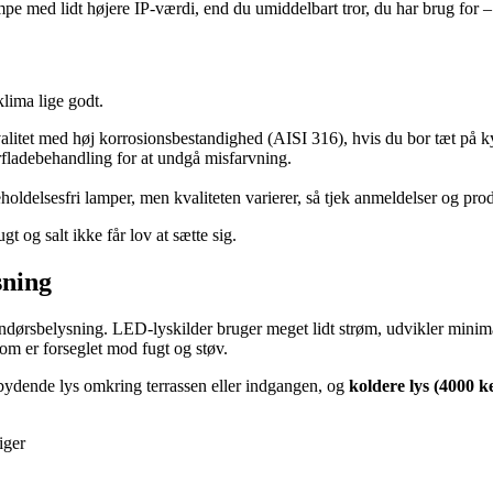
ampe med lidt højere IP-værdi, end du umiddelbart tror, du har brug for –
lima lige godt.
litet med høj korrosionsbestandighed (AISI 316), hvis du bor tæt på k
fladebehandling for at undgå misfarvning.
oldelsesfri lamper, men kvaliteten varierer, så tjek anmeldelser og pro
t og salt ikke får lov at sætte sig.
sning
ndørsbelysning. LED-lyskilder bruger meget lidt strøm, udvikler minimal
 er forseglet mod fugt og støv.
dbydende lys omkring terrassen eller indgangen, og
koldere lys (4000 k
iger