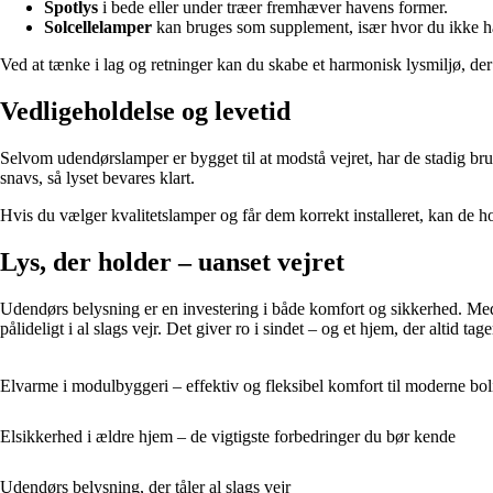
Spotlys
i bede eller under træer fremhæver havens former.
Solcellelamper
kan bruges som supplement, især hvor du ikke h
Ved at tænke i lag og retninger kan du skabe et harmonisk lysmiljø, der
Vedligeholdelse og levetid
Selvom udendørslamper er bygget til at modstå vejret, har de stadig brug
snavs, så lyset bevares klart.
Hvis du vælger kvalitetslamper og får dem korrekt installeret, kan de 
Lys, der holder – uanset vejret
Udendørs belysning er en investering i både komfort og sikkerhed. Med d
pålideligt i al slags vejr. Det giver ro i sindet – og et hjem, der altid ta
Elvarme i modulbyggeri – effektiv og fleksibel komfort til moderne bol
Elsikkerhed i ældre hjem – de vigtigste forbedringer du bør kende
Udendørs belysning, der tåler al slags vejr