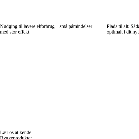
Nudging til lavere elforbrug – små påmindelser
Plads til alt: S
med stor effekt
optimalt i dit ny
Lær os at kende
Byggeprodukter