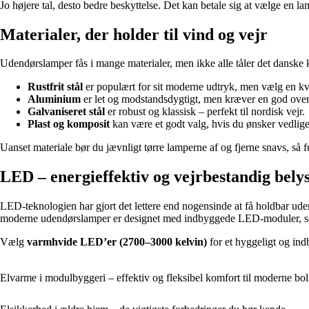
Jo højere tal, desto bedre beskyttelse. Det kan betale sig at vælge en l
Materialer, der holder til vind og vejr
Udendørslamper fås i mange materialer, men ikke alle tåler det danske k
Rustfrit stål
er populært for sit moderne udtryk, men vælg en kva
Aluminium
er let og modstandsdygtigt, men kræver en god over
Galvaniseret stål
er robust og klassisk – perfekt til nordisk vejr.
Plast og komposit
kan være et godt valg, hvis du ønsker vedligeh
Uanset materiale bør du jævnligt tørre lamperne af og fjerne snavs, så fug
LED – energieffektiv og vejrbestandig bely
LED-teknologien har gjort det lettere end nogensinde at få holdbar ude
moderne udendørslamper er designet med indbyggede LED-moduler, som
Vælg
varmhvide LED’er (2700–3000 kelvin)
for et hyggeligt og in
Elvarme i modulbyggeri – effektiv og fleksibel komfort til moderne bol