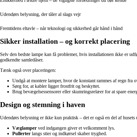
Elsikkerhed i ældre hjem – de vigtigste forbedringer du bør kende
Udendørs belysning, der tåler al slags vejr
Fremtidens eltavle – når teknologi og sikkerhed går hånd i hånd
Sikker installation – og korrekt placering
Selv den bedste lampe kan få problemer, hvis installationen ikke er udfør
godkendte samledåser.
Tænk også over placeringen:
Undgå at montere lamper, hvor de konstant rammes af regn fra o
Sørg for, at kabler ligger frostfrit og beskyttet.
Brug bevægelsessensorer eller skumringsrelæer for at spare energ
Design og stemning i haven
Udendørs belysning er ikke kun praktisk – det er også en del af huset
Væglamper
ved indgangen giver et velkomment lys.
Pullerter
langs stier og indkørsel skaber tryghed.